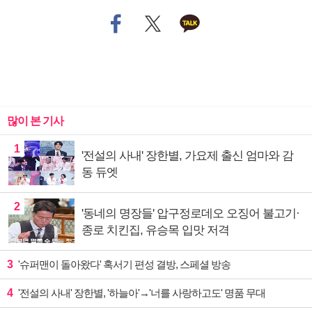
많이 본 기사
1
'전설의 사내' 장한별, 가요제 출신 엄마와 감
동 듀엣
2
'동네의 명장들' 압구정로데오 오징어 불고기·
종로 치킨집, 유승목 입맛 저격
3
'슈퍼맨이 돌아왔다' 혹서기 편성 결방, 스페셜 방송
4
'전설의 사내' 장한별, '하늘아'→'너를 사랑하고도' 명품 무대