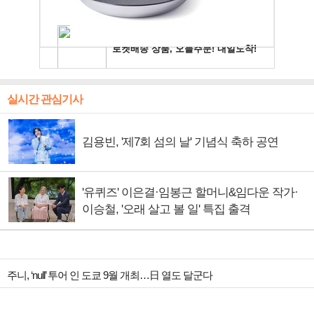
실시간 관심기사
김용빈, '제7회 섬의 날' 기념식 축하 공연
'유퀴즈' 이은결·임봉근 할머니&임다운 작가·
이승철, '오래 살고 볼 일' 특집 출격
주니, ‘null’ 투어 인 도쿄 9월 개최…日 열도 달군다