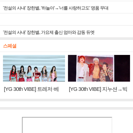
'전설의 사내' 장한별, '하늘아'→'너를 사랑하고도' 명품 무대
'전설의 사내' 장한별, 가요제 출신 엄마와 감동 듀엣
스페셜
[YG 30th VIBE] 트레저·베
[YG 30th VIBE] 지누션→빅
이비몬스터, YG DNA 계승
뱅·투애니원·블랙핑크, YG
③
만의 문법②