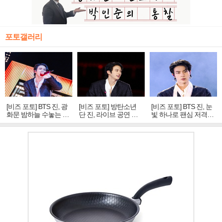
포토갤러리
[비즈 포토] BTS 진, 광
[비즈 포토] 방탄소년
[비즈 포토] BTS 진, 눈
화문 밤하늘 수놓는 '비
단 진, 라이브 공연 중
빛 하나로 팬심 저격…
주얼 킹'의 열창
빛나는 독보적 아우라
독보적 카리스마