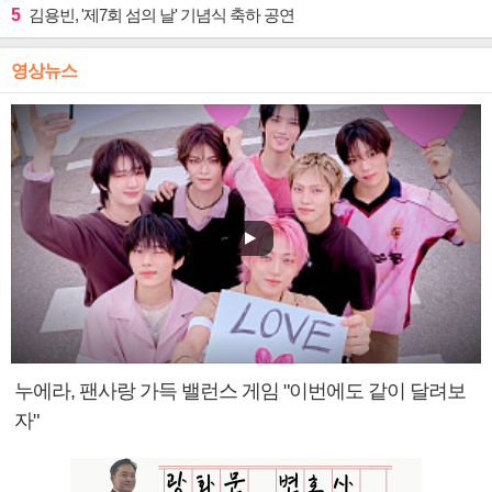
5
김용빈, '제7회 섬의 날' 기념식 축하 공연
영상뉴스
누에라, 팬사랑 가득 밸런스 게임 "이번에도 같이 달려보
자"