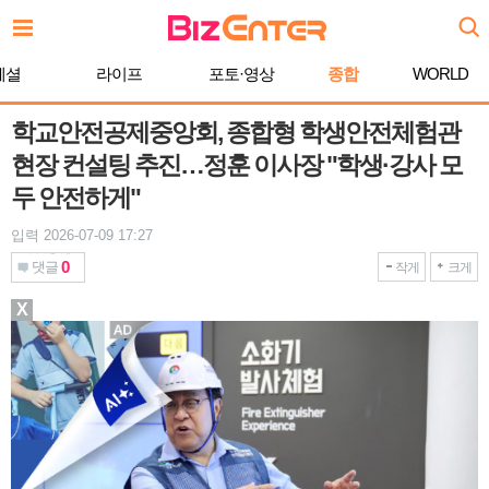
본
문
바
페셜
라이프
포토·영상
종합
WORLD
로
가
기
학교안전공제중앙회, 종합형 학생안전체험관
현장 컨설팅 추진…정훈 이사장 "학생·강사 모
두 안전하게"
입력 2026-07-09 17:27
0
댓글
작게
크게
X