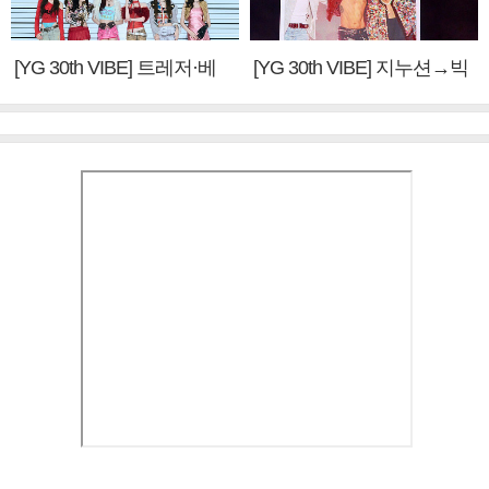
[YG 30th VIBE] 트레저·베
[YG 30th VIBE] 지누션→빅
이비몬스터, YG DNA 계승
뱅·투애니원·블랙핑크, YG
③
만의 문법②