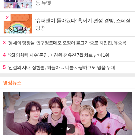
동 듀엣
2
'슈퍼맨이 돌아왔다' 혹서기 편성 결방, 스페셜
방송
3
'동네의 명장들' 압구정로데오 오징어 불고기·종로 치킨집, 유승목 입맛 저격
4
‘KSI 영향력 지수’ 론칭, 이찬원·전유진 7월 차트 남녀 1위
5
'전설의 사내' 장한별, '하늘아'→'너를 사랑하고도' 명품 무대
영상뉴스