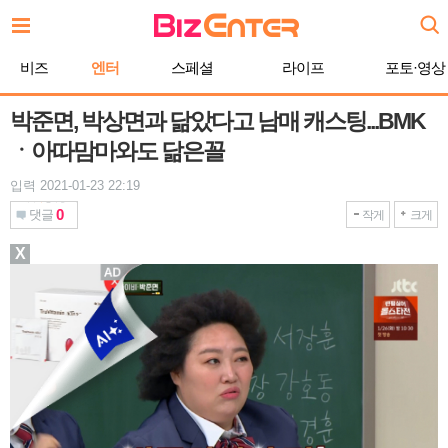
본
문
바
비즈
엔터
스페셜
라이프
포토·영상
로
가
기
박준면, 박상면과 닮았다고 남매 캐스팅...BMK
ㆍ아따맘마와도 닮은꼴
입력 2021-01-23 22:19
0
댓글
작게
크게
X