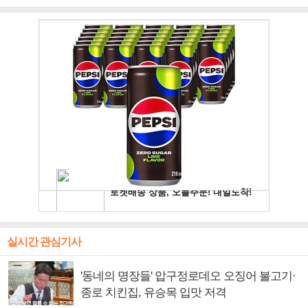
주얼 킹'의 열창
빛나는 독보적 아우라
독보적 카리스마
실시간 관심기사
'동네의 명장들' 압구정로데오 오징어 불고기·
종로 치킨집, 유승목 입맛 저격