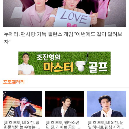
누에라, 팬사랑 가득 밸런스 게임 "이번에도 같이 달려보
자"
포토갤러리
[비즈 포토] BTS 진, 광
[비즈 포토] 방탄소년
[비즈 포토] BTS 진, 눈
화문 밤하늘 수놓는 '비
단 진, 라이브 공연 중
빛 하나로 팬심 저격…