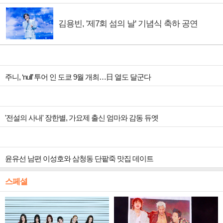
김용빈, '제7회 섬의 날' 기념식 축하 공연
주니, ‘null’ 투어 인 도쿄 9월 개최…日 열도 달군다
'전설의 사내' 장한별, 가요제 출신 엄마와 감동 듀엣
윤유선 남편 이성호와 삼청동 단팥죽 맛집 데이트
스페셜