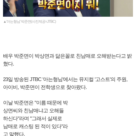
▲'아는형님' 박준면(사진제공=JTBC)
배우 박준면이 박상면과 닮은꼴로 친남매로 오해받는다고 밝
혔다.
23일 방송된 JTBC '아는형님'에서는 뮤지컬 '고스트'의 주원,
아이비, 박준면이 전학생으로 찾아왔다.
이날 박준면은 "이름 때문에 박
상면씨와 친남매냐고 오해들
하신다"라며 "그래서 실제로
남매로 캐스팅 된 적이 있다"라
고 말했다.