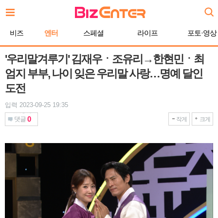
본
문
바
비즈
엔터
스페셜
라이프
포토·영상
로
가
기
'우리말겨루기' 김재우ㆍ조유리→한현민ㆍ최
엄지 부부, 나이 잊은 우리말 사랑…명예 달인
도전
입력 2023-09-25 19:35
0
댓글
작게
크게