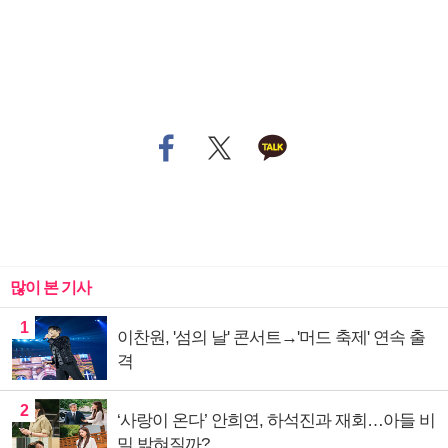
많이 본 기사
1
이찬원, '섬의 날' 콘서트→'머드 축제' 연속 출
격
2
‘사랑이 온다’ 안희연, 하석진과 재회…아들 비
밀 밝혀질까?