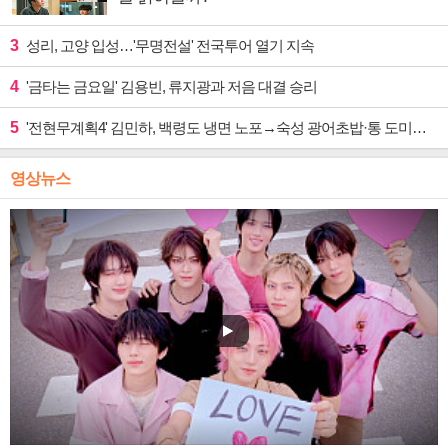
3
성리, 고양 입성…'무명전설' 전국투어 열기 지속
4
'금타는 금요일' 김용빈, 류지광과 저음 대결 승리
5
'전현무계획4' 김민하, 백령도 냉면 노포→숙성 광어초밥·통 도미찜 맛집 탐방
영상뉴스