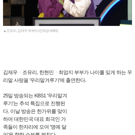
▲조유리, 김재우 부부(사진제공=KBS)
김재우ㆍ조유리, 한현민ㆍ최엄지 부부가 나이를 잊게 하는 우
리말 사랑을 '우리말겨루기'에 출연한다.
25일 방송되는 KBS1 '우리말겨
루기'는 추석 특집으로 진행된
다. 이날 방송은 한가위를 맞이
하여 대한민국 대표 희극인 가
족들이 한자리에 모여 '명예 달
인'을 향한 승부를 펼친다.