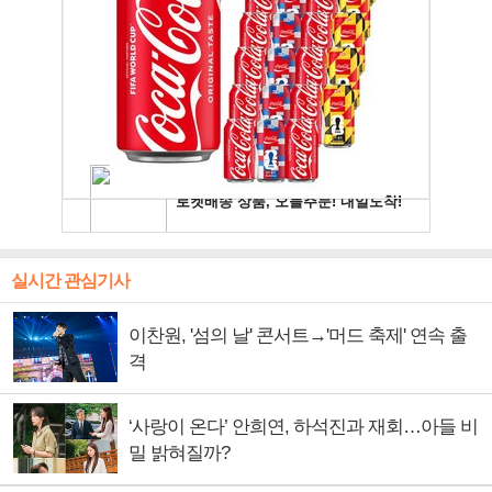
실시간 관심기사
이찬원, '섬의 날' 콘서트→'머드 축제' 연속 출
격
‘사랑이 온다’ 안희연, 하석진과 재회…아들 비
밀 밝혀질까?