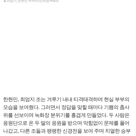
▲최엄지, 한현민 부부(사진제공=KBS)
한현민, 최엄지 조는 겨루기 내내 티격태격하며 현실 부부의
모습을 보여줬다. 그러면서 정답을 맞힐 때마다 기쁨의 춤사
위를 선보이며 녹화장 분위기를 흥겹게 만들었다. 두 사람은
응원단으로 온 두 딸의 응원을 받으며 막힘없이 문제를 풀어
나갔고, 다른 조들과 팽팽한 신경전을 보여 주며 치열한 승부