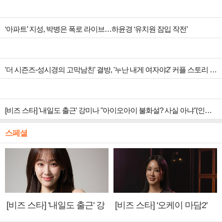
‘아파트’ 지성, 박병은 폭로 라이브…하윤경 ‘유치원 잠입 작전’
'더 시즌즈-성시경의 고막남친' 결방, '누난 내게 여자야2' 커플 스토리 편성
[비즈 스타] '내일도 출근' 강미나 "아이오아이 불화설? 사실 아냐"(인터뷰)
스페셜
[비즈 스타] '내일도 출근' 강
[비즈 스타] '오케이 마담2'
미나 "아이오아이 불화설?
엄정화 "6년 만의 속편 제