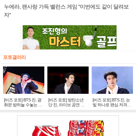
누에라, 팬사랑 가득 밸런스 게임 "이번에도 같이 달려보
자"
포토갤러리
[비즈 포토] BTS 진, 광
[비즈 포토] 방탄소년
[비즈 포토] BTS 진, 눈
화문 밤하늘 수놓는 '비
단 진, 라이브 공연 중
빛 하나로 팬심 저격…
주얼 킹'의 열창
빛나는 독보적 아우라
독보적 카리스마