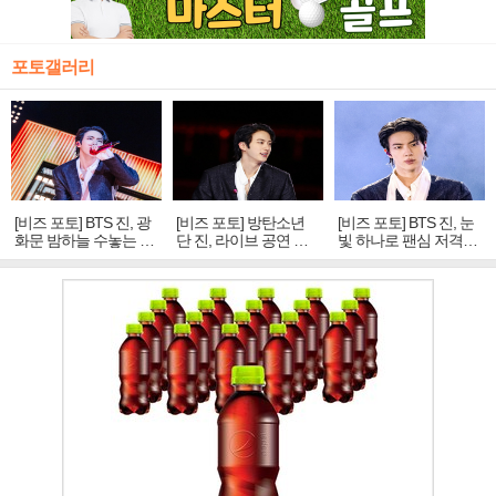
포토갤러리
[비즈 포토] BTS 진, 광
[비즈 포토] 방탄소년
[비즈 포토] BTS 진, 눈
화문 밤하늘 수놓는 '비
단 진, 라이브 공연 중
빛 하나로 팬심 저격…
주얼 킹'의 열창
빛나는 독보적 아우라
독보적 카리스마