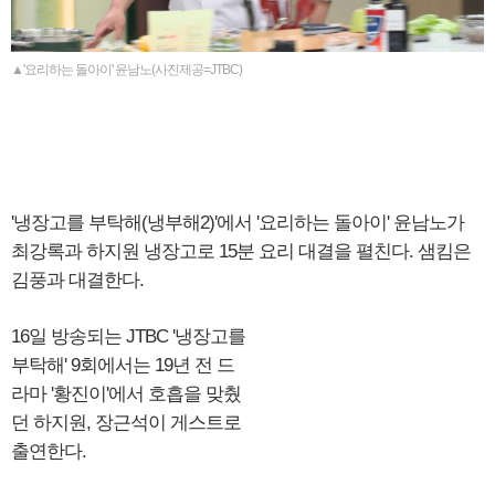
▲'요리하는 돌아이' 윤남노(사진제공=JTBC)
'냉장고를 부탁해(냉부해2)'에서 '요리하는 돌아이' 윤남노가
최강록과 하지원 냉장고로 15분 요리 대결을 펼친다. 샘킴은
김풍과 대결한다.
16일 방송되는 JTBC '냉장고를
부탁해' 9회에서는 19년 전 드
라마 '황진이'에서 호흡을 맞췄
던 하지원, 장근석이 게스트로
출연한다.