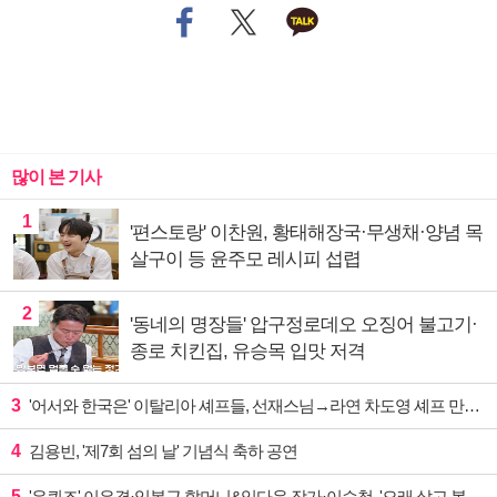
많이 본 기사
1
'편스토랑' 이찬원, 황태해장국·무생채·양념 목
살구이 등 윤주모 레시피 섭렵
2
'동네의 명장들' 압구정로데오 오징어 불고기·
종로 치킨집, 유승목 입맛 저격
3
'어서와 한국은' 이탈리아 셰프들, 선재스님→라연 차도영 셰프 만난다
4
김용빈, '제7회 섬의 날' 기념식 축하 공연
5
'유퀴즈' 이은결·임봉근 할머니&임다운 작가·이승철, '오래 살고 볼 일' 특집 출격