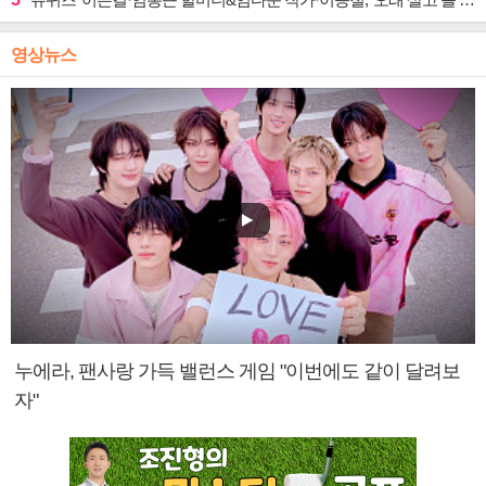
영상뉴스
누에라, 팬사랑 가득 밸런스 게임 "이번에도 같이 달려보
자"