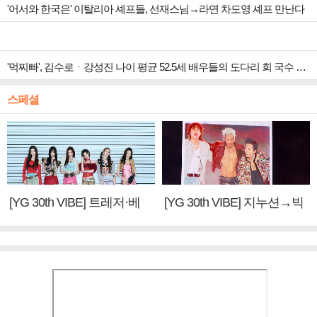
'어서와 한국은' 이탈리아 셰프들, 선재스님→라연 차도영 셰프 만난다
'먹찌빠', 김수로ㆍ강성진 나이 평균 52.5세 배우들의 도다리 회 국수 먹방
스페셜
[YG 30th VIBE] 트레저·베
[YG 30th VIBE] 지누션→빅
이비몬스터, YG DNA 계승
뱅·투애니원·블랙핑크, YG
③
만의 문법②