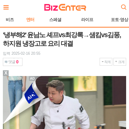
본
문
바
비즈
엔터
스페셜
라이프
포토·영상
로
가
기
'냉부해2' 윤남노 셰프vs최강록→샘킴vs김풍,
하지원 냉장고로 요리 대결
입력 2025-02-16 20:55
0
댓글
작게
크게
X