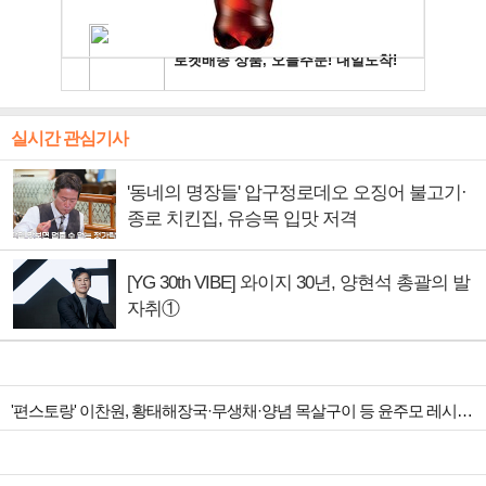
실시간 관심기사
'동네의 명장들' 압구정로데오 오징어 불고기·
종로 치킨집, 유승목 입맛 저격
[YG 30th VIBE] 와이지 30년, 양현석 총괄의 발
자취①
'편스토랑' 이찬원, 황태해장국·무생채·양념 목살구이 등 윤주모 레시피 섭렵