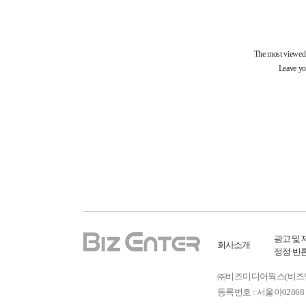
광고 및 
회사소개
정정·반
㈜비즈미디어웍스(비즈엔터) ㅣ
등록번호 : 서울아02868 