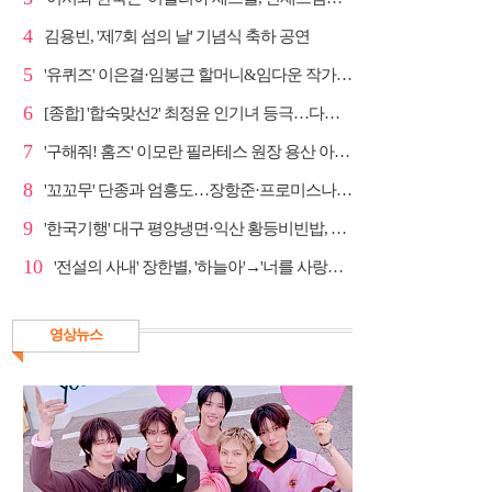
4
김용빈, '제7회 섬의 날' 기념식 축하 공연
5
'유퀴즈' 이은결·임봉근 할머니&임다운 작가·이승철, '...
6
[종합] '합숙맞선2' 최정윤 인기녀 등극…다음주 마지막...
7
'구해줘! 홈즈' 이모란 필라테스 원장 용산 아파트 방...
8
'꼬꼬무' 단종과 엄흥도…장항준·프로미스나인 이채영·...
9
'한국기행' 대구 평양냉면·익산 황등비빈밥, 백년 식당...
10
'전설의 사내' 장한별, '하늘아'→'너를 사랑하고도' 명...
영상뉴스