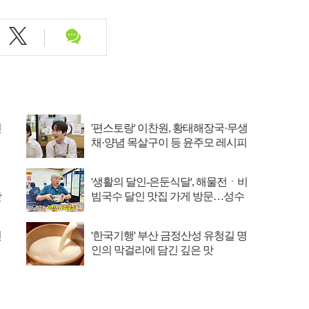
선
'편스토랑' 이찬원, 황태해장국·무생
채·양념 목살구이 등 윤주모 레시피
섭렵
'생활의 달인-은둔식달', 해물전ㆍ비
맛
빔국수 달인 맛집 가게 방문…성수
동 뚝도시장 ...
빈
'한국기행' 부산 금정산성 유청길 명
인의 막걸리에 담긴 깊은 맛