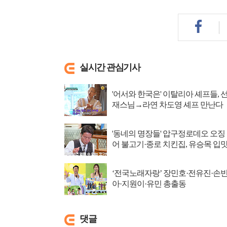
실시간 관심기사
'어서와 한국은' 이탈리아 셰프들, 
재스님→라연 차도영 셰프 만난다
'동네의 명장들' 압구정로데오 오징
어 불고기·종로 치킨집, 유승목 입
저격
‘전국노래자랑’ 장민호·전유진·손
아·지원이·유민 총출동
댓글