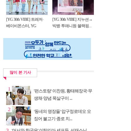
[YG 30th VIBE] 트레저·
[YG 30th VIBE] 지누션→
베이비몬스터, YG
빅뱅·투애니원·블랙핑...
DNA...
많이 본 기사
1
'편스토랑' 이찬원, 황태해장국·무
생채·양념 목살구이 ...
2
'동네의 명장들' 압구정로데오 오
징어 불고기·종로 치...
3
'어서와 한국은' 이탈리아 셰프들, 선재스님→라연 차도...