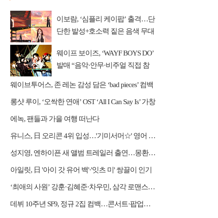
이보람, ‘심플리 케이팝’ 출격…단
단한 발성+호소력 짙은 음색 무대
압도
웨이프 보이즈, ‘WAYF BOYS DO’
발매 “음악·안무·비주얼 직접 참
여”
웨이브투어스, 존 레논 감성 담은 ‘bad pieces’ 컴백
롱샷 루이, ‘오싹한 연애’ OST ‘All I Can Say Is’ 가창
에녹, 팬들과 가을 여행 떠난다
유니스, 日 오리콘 4위 입성…'기미서머☆' 영어 버전 발표
성지영, 엔하이픈 새 앨범 트레일러 출연…몽환적 서사 완성
아일릿, 日 '아이 갓 유어 백'·'잇츠 미' 쌍끌이 인기
‘최애의 사원’ 강훈·김혜준·차우민, 삼각 로맨스 강렬한 첫 만남
데뷔 10주년 SF9, 정규 2집 컴백…콘서트·팝업스토어 등 열일 행보