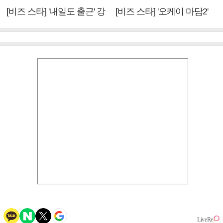
[비즈 스타] '내일도 출근' 강
[비즈 스타] '오케이 마담2'
미나 "아이오아이 불화설?
엄정화 "6년 만의 속편 제
사실 아냐"(인터뷰)
작, 하늘의 뜻"(인터뷰)