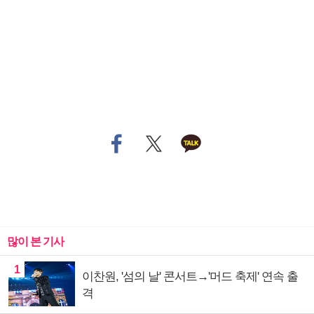
많이 본 기사
1
이찬원, '섬의 날' 콘서트→'머드 축제' 연속 출
격