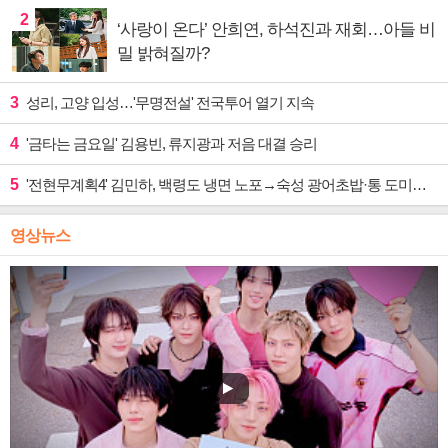
2
‘사랑이 온다’ 안희연, 하석진과 재회…아들 비
밀 밝혀질까?
3
성리, 고양 입성…'무명전설' 전국투어 열기 지속
4
'금타는 금요일' 김용빈, 류지광과 저음 대결 승리
5
'전현무계획4' 김민하, 백령도 냉면 노포→숙성 광어초밥·통 도미찜 맛집 탐방
영상뉴스