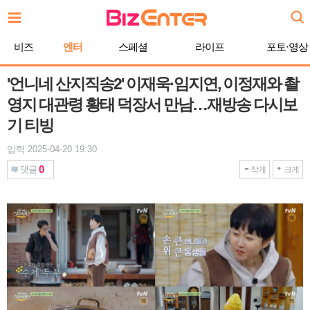
본
문
바
비즈
엔터
스페셜
라이프
포토·영상
로
가
기
'언니네 산지직송2' 이재욱·임지연, 이정재와 촬
영지 대관령 황태 덕장서 만남…재방송 다시보
기 티빙
입력 2025-04-20 19:30
0
댓글
작게
크게