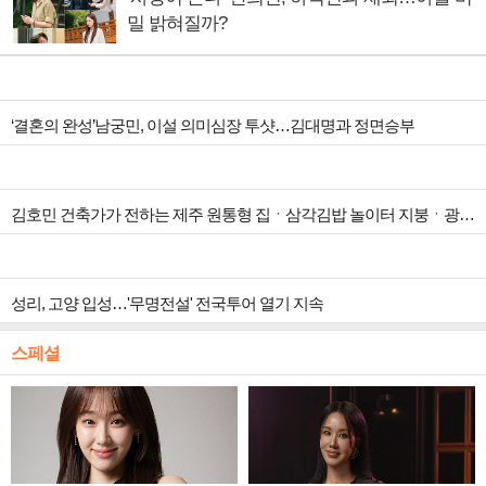
밀 밝혀질까?
‘결혼의 완성’남궁민, 이설 의미심장 투샷…김대명과 정면승부
김호민 건축가가 전하는 제주 원통형 집ㆍ삼각김밥 놀이터 지붕ㆍ광주 ‘백소헌’ 등 하나뿐인 지붕(건축탐구 집)
성리, 고양 입성…'무명전설' 전국투어 열기 지속
스페셜