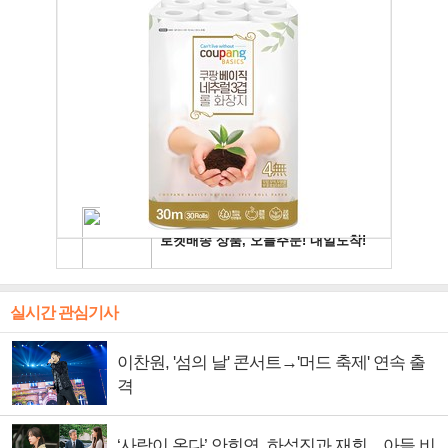
실시간 관심기사
이찬원, '섬의 날' 콘서트→'머드 축제' 연속 출
격
‘사랑이 온다’ 안희연, 하석진과 재회…아들 비