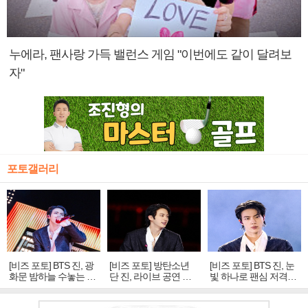
누에라, 팬사랑 가득 밸런스 게임 "이번에도 같이 달려보
자"
포토갤러리
[비즈 포토] BTS 진, 광
[비즈 포토] 방탄소년
[비즈 포토] BTS 진, 눈
화문 밤하늘 수놓는 '비
단 진, 라이브 공연 중
빛 하나로 팬심 저격…
주얼 킹'의 열창
빛나는 독보적 아우라
독보적 카리스마