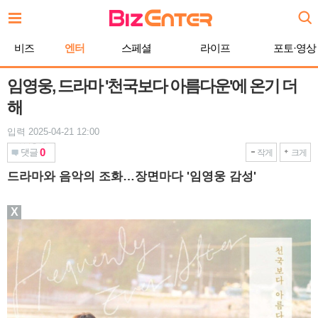
본
문
바
비즈
엔터
스페셜
라이프
포토·영상
로
가
기
임영웅, 드라마 '천국보다 아름다운'에 온기 더
해
입력 2025-04-21 12:00
0
댓글
작게
크게
드라마와 음악의 조화…장면마다 '임영웅 감성'
X