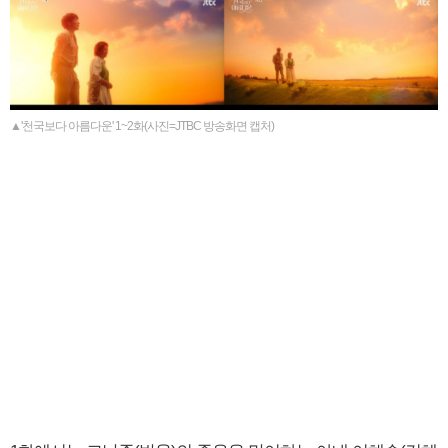
▲'천국보다 아름다운' 1~2화(사진=JTBC 방송화면 캡처)