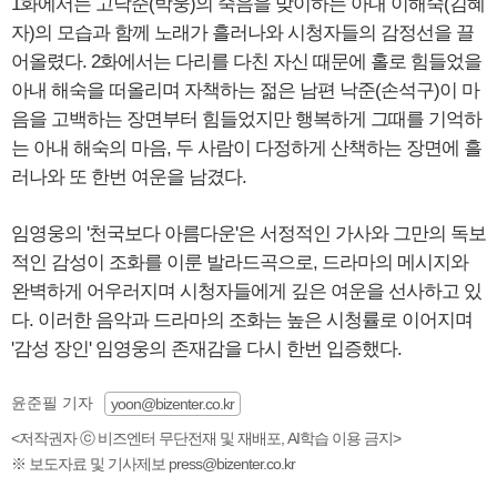
1화에서는 고낙준(박웅)의 죽음을 맞이하는 아내 이해숙(김혜
자)의 모습과 함께 노래가 흘러나와 시청자들의 감정선을 끌
어올렸다. 2화에서는 다리를 다친 자신 때문에 홀로 힘들었을
아내 해숙을 떠올리며 자책하는 젊은 남편 낙준(손석구)이 마
음을 고백하는 장면부터 힘들었지만 행복하게 그때를 기억하
는 아내 해숙의 마음, 두 사람이 다정하게 산책하는 장면에 흘
러나와 또 한번 여운을 남겼다.
임영웅의 '천국보다 아름다운'은 서정적인 가사와 그만의 독보
적인 감성이 조화를 이룬 발라드곡으로, 드라마의 메시지와
완벽하게 어우러지며 시청자들에게 깊은 여운을 선사하고 있
다. 이러한 음악과 드라마의 조화는 높은 시청률로 이어지며
'감성 장인' 임영웅의 존재감을 다시 한번 입증했다.
윤준필 기자
yoon@bizenter.co.kr
<저작권자 ⓒ 비즈엔터 무단전재 및 재배포, AI학습 이용 금지>
※ 보도자료 및 기사제보 press@bizenter.co.kr