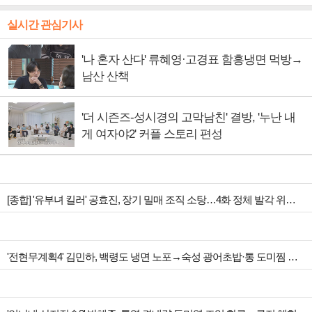
실시간 관심기사
'나 혼자 산다' 류혜영·고경표 함흥냉면 먹방→
남산 산책
'더 시즌즈-성시경의 고막남친' 결방, '누난 내
게 여자야2' 커플 스토리 편성
[종합] '유부녀 킬러' 공효진, 장기 밀매 조직 소탕…4화 정체 발각 위기 예고
'전현무계획4' 김민하, 백령도 냉면 노포→숙성 광어초밥·통 도미찜 맛집 탐방