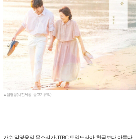
▲임영웅(사진제공=물고기뮤직)
가수 임영웅의 목소리가 JTBC 토일드라마 '천국보다 아름다