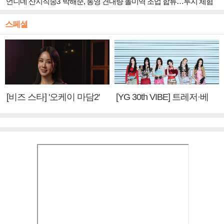
'언니네 산지직송3' 박해준, 통영 견내량 돌미역 조업 합류…루지 체험
스페셜
[비즈 스타] '오케이 마담2'
[YG 30th VIBE] 트레저·베
엄정화 "6년 만의 속편 제
이비몬스터, YG DNA 계승
작, 하늘의 뜻"(인터뷰)
③