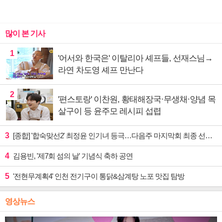
많이 본 기사
1
'어서와 한국은' 이탈리아 셰프들, 선재스님→
라연 차도영 셰프 만난다
2
'편스토랑' 이찬원, 황태해장국·무생채·양념 목
살구이 등 윤주모 레시피 섭렵
3
[종합] '합숙맞선2' 최정윤 인기녀 등극…다음주 마지막회 최종 선택 예고
4
김용빈, '제7회 섬의 날' 기념식 축하 공연
5
'전현무계획4' 인천 전기구이 통닭&삼계탕 노포 맛집 탐방
영상뉴스