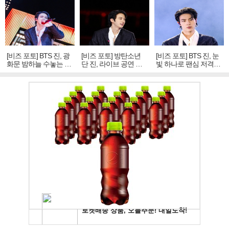
[비즈 포토] BTS 진, 광
[비즈 포토] 방탄소년
[비즈 포토] BTS 진, 눈
화문 밤하늘 수놓는 '비
단 진, 라이브 공연 중
빛 하나로 팬심 저격…
주얼 킹'의 열창
빛나는 독보적 아우라
독보적 카리스마