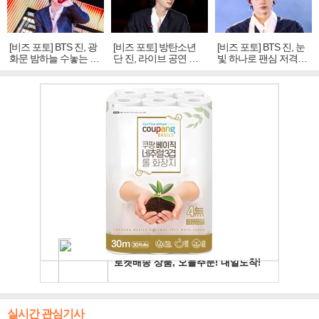
[비즈 포토] BTS 진, 광
[비즈 포토] 방탄소년
[비즈 포토] BTS 진, 눈
화문 밤하늘 수놓는 '비
단 진, 라이브 공연 중
빛 하나로 팬심 저격…
주얼 킹'의 열창
빛나는 독보적 아우라
독보적 카리스마
실시간 관심기사