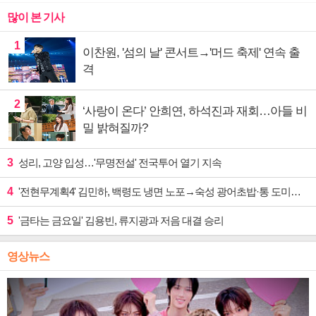
많이 본 기사
1
이찬원, '섬의 날' 콘서트→'머드 축제' 연속 출
격
2
‘사랑이 온다’ 안희연, 하석진과 재회…아들 비
밀 밝혀질까?
3
성리, 고양 입성…'무명전설' 전국투어 열기 지속
4
'전현무계획4' 김민하, 백령도 냉면 노포→숙성 광어초밥·통 도미찜 맛집 탐방
5
'금타는 금요일' 김용빈, 류지광과 저음 대결 승리
영상뉴스