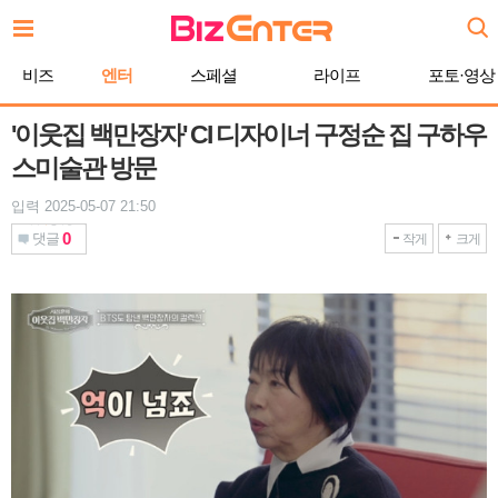
본
문
바
비즈
엔터
스페셜
라이프
포토·영상
로
가
기
'이웃집 백만장자' CI 디자이너 구정순 집 구하우
스미술관 방문
입력 2025-05-07 21:50
0
댓글
작게
크게