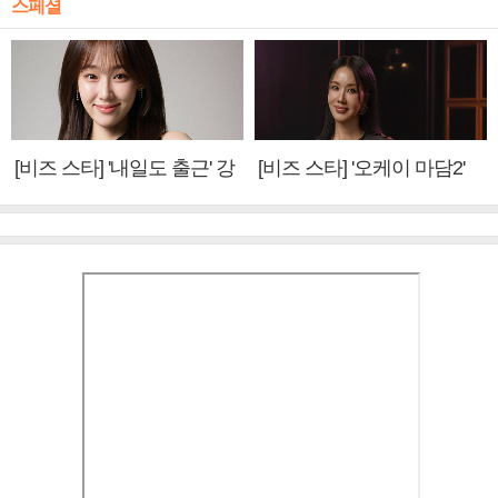
스페셜
[비즈 스타] '내일도 출근' 강
[비즈 스타] '오케이 마담2'
미나 "아이오아이 불화설?
엄정화 "6년 만의 속편 제
사실 아냐"(인터뷰)
작, 하늘의 뜻"(인터뷰)