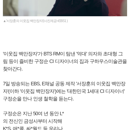
▲'서장훈의 이웃집 백만장자'(사진제공=EBS1 )
'이웃집 백만장자'가 BTS RM이 탐낸 '억대' 의자와 초대형 그
림 등이 즐비한 구정순 CI 디자이너의 집과 구하우스미술관을
찾아간다.
7일 방송되는 EBS, E채널 공동 제작 '서장훈의 이웃집 백만장
자'(이하 '이웃집 백만장자')에는 '대한민국 1세대 CI 디자이너'
구정순을 만나 인생 철학을 듣는다.
구정순은 지난 50여 년 동안 L*
의 전신인 금성사부터 시작해
K*S, 애*콜, 싸*월드 등 우리나