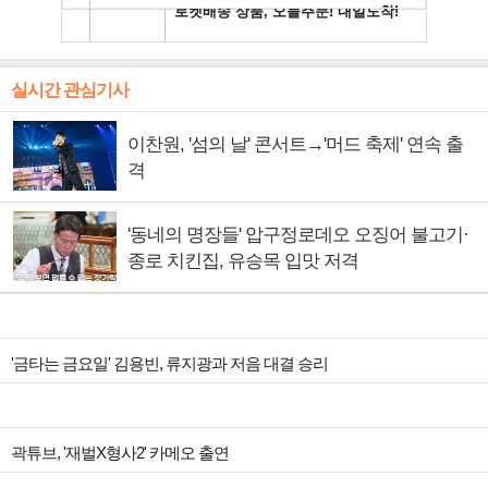
실시간 관심기사
이찬원, '섬의 날' 콘서트→'머드 축제' 연속 출
격
'동네의 명장들' 압구정로데오 오징어 불고기·
종로 치킨집, 유승목 입맛 저격
'금타는 금요일' 김용빈, 류지광과 저음 대결 승리
곽튜브, '재벌X형사2' 카메오 출연