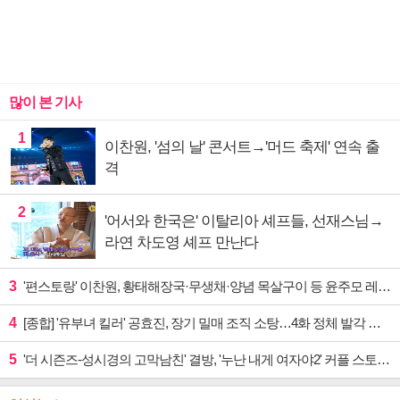
많이 본 기사
1
이찬원, '섬의 날' 콘서트→'머드 축제' 연속 출
격
2
'어서와 한국은' 이탈리아 셰프들, 선재스님→
라연 차도영 셰프 만난다
3
'편스토랑' 이찬원, 황태해장국·무생채·양념 목살구이 등 윤주모 레시피 섭렵
4
[종합] '유부녀 킬러' 공효진, 장기 밀매 조직 소탕…4화 정체 발각 위기 예고
5
'더 시즌즈-성시경의 고막남친' 결방, '누난 내게 여자야2' 커플 스토리 편성