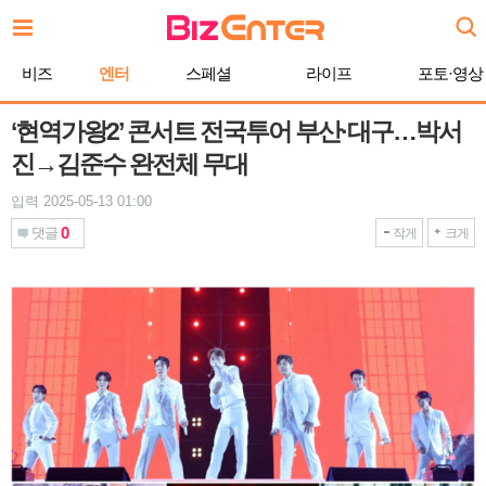
본
문
바
비즈
엔터
스페셜
라이프
포토·영상
로
가
기
‘현역가왕2’ 콘서트 전국투어 부산·대구…박서
진→김준수 완전체 무대
입력 2025-05-13 01:00
0
댓글
작게
크게