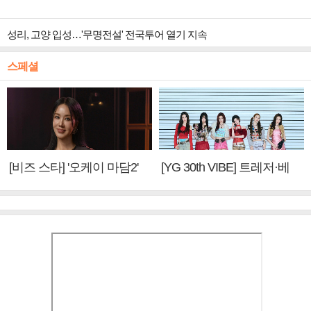
성리, 고양 입성…'무명전설' 전국투어 열기 지속
스페셜
[비즈 스타] '오케이 마담2'
[YG 30th VIBE] 트레저·베
엄정화 "6년 만의 속편 제
이비몬스터, YG DNA 계승
작, 하늘의 뜻"(인터뷰)
③