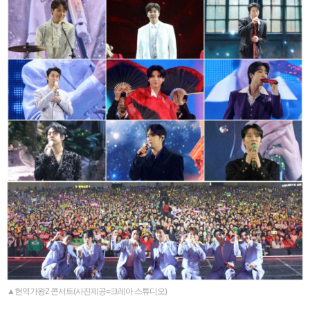
▲현역가왕2 콘서트(사진제공=크레아 스튜디오)