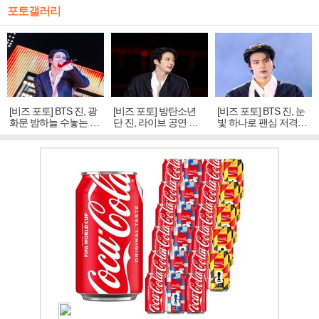
포토갤러리
[비즈 포토] BTS 진, 광
[비즈 포토] 방탄소년
[비즈 포토] BTS 진, 눈
화문 밤하늘 수놓는 '비
단 진, 라이브 공연 중
빛 하나로 팬심 저격…
주얼 킹'의 열창
빛나는 독보적 아우라
독보적 카리스마