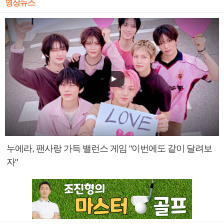
영상뉴스
누에라, 팬사랑 가득 밸런스 게임 "이번에도 같이 달려보
자"