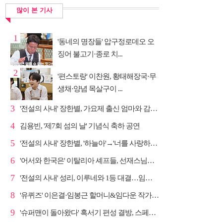
많이 본 기사
1
'동네의 명장들' 압구정로데오 오
징어 불고기·종로 치...
2
'편스토랑' 이찬원, 황태해장국·무
생채·양념 목살구이 ...
3
'전설의 사내' 장한별, 가요제 출신 엄마와 감동 듀엣
4
김용빈, '제7회 섬의 날' 기념식 축하 공연
5
'전설의 사내' 장한별, '하늘아'→'너를 사랑하고도' 명...
6
'어서와 한국은' 이탈리아 셰프들, 선재스님→라연 차도...
7
'전설의 사내' 성리, 이루네와 1등 대결…임영웅 '보금...
8
'유퀴즈' 이은결·임봉근 할머니&임다운 작가·이승철, '...
9
'슈퍼맨이 돌아왔다' 혹서기 편성 결방, 스페셜 방송