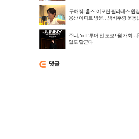
'구해줘! 홈즈' 이모란 필라테스 원
용산 아파트 방문…냄비뚜껑 운동
소개
주니, ‘null’ 투어 인 도쿄 9월 개최…
열도 달군다
댓글