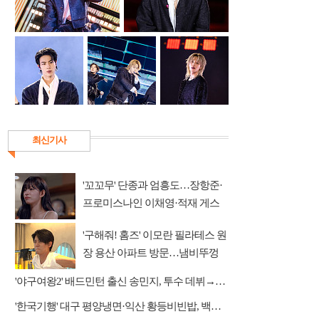
최신기사
'꼬꼬무' 단종과 엄흥도…장항준·
프로미스나인 이채영·적재 게스
트 출연
'구해줘! 홈즈' 이모란 필라테스 원
장 용산 아파트 방문…냄비뚜껑
운동법 소개
'야구여왕2' 배드민턴 출신 송민지, 투수 데뷔→장수영 반등 예고
'한국기행' 대구 평양냉면·익산 황등비빈밥, 백년 식당의 대물림 맛