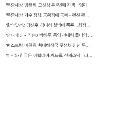
'특종세상' 방은희, 모친상 후 6년째 자책…엄마 향한 그리움 근황
'특종세상' 가수 정삼, 공황장애 극복→펜션 관리자 근황
'합숙맞선2' 강신우, 김다혜 철벽에 폭주…최정윤 두고 이인권·권예찬·문성모 경쟁
'언니네 산지직송3' 박해준, 통영 견내량 돌미역 조업 합류…루지 체험
'편스토랑' 이찬원, 황태해장국·무생채·양념 목살구이 등 윤주모 레시피 섭렵
'어서와 한국은' 이탈리아 셰프들, 선재스님→라연 차도영 셰프 만난다