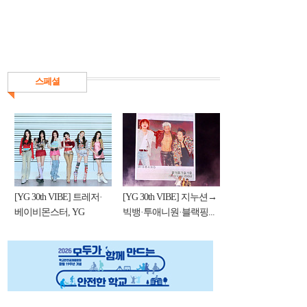
스페셜
[YG 30th VIBE] 트레저·
[YG 30th VIBE] 지누션→
베이비몬스터, YG
빅뱅·투애니원·블랙핑...
DNA...