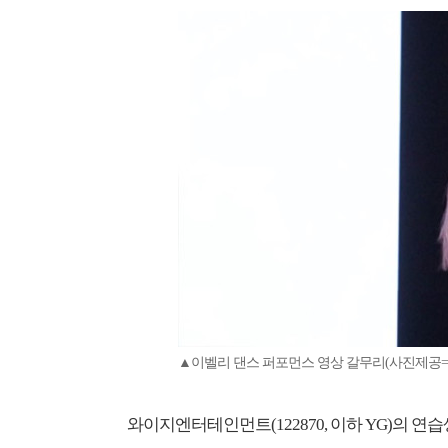
▲이벨리 댄스 퍼포먼스 영상 갈무리(사진제공
와이지엔터테인먼트(122870, 이하 YG)의 