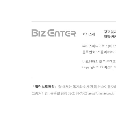
광고 및 
회사소개
정정·반
㈜비즈미디어웍스(비즈엔터) ㅣ
등록번호 : 서울아02868 
비즈엔터의 모든 콘텐츠(기
Copyright 2013. 비즈미
「열린보도원칙」
당 매체는 독자와 취재원 등 뉴스이용자의
고충처리인 : 윤준필 팀장 02-2088-7662 press@bizenter.co.kr