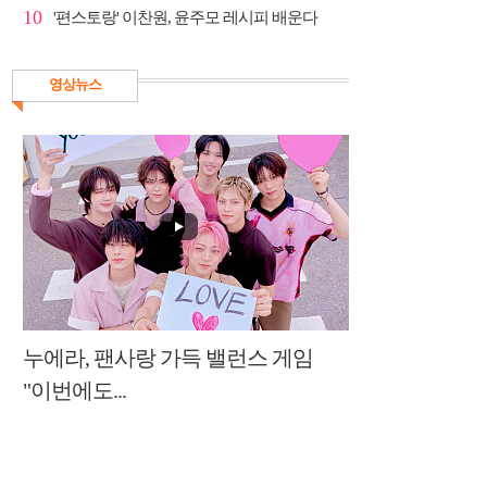
10
'편스토랑' 이찬원, 윤주모 레시피 배운다
영상뉴스
누에라, 팬사랑 가득 밸런스 게임
"이번에도...