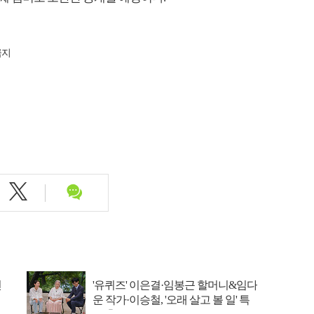
금지
선
'유퀴즈' 이은결·임봉근 할머니&임다
운 작가·이승철, '오래 살고 볼 일' 특