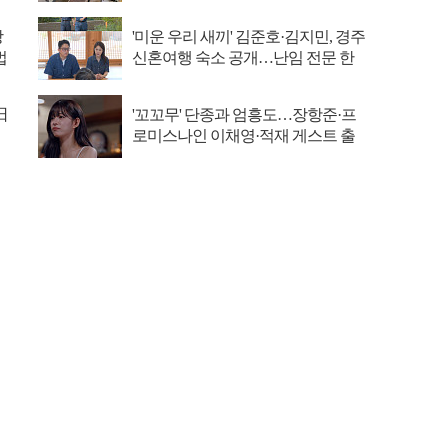
집 출격
장
'미운 우리 새끼' 김준호·김지민, 경주
법
신혼여행 숙소 공개…난임 전문 한
의원 방문
日
'꼬꼬무' 단종과 엄흥도…장항준·프
로미스나인 이채영·적재 게스트 출
연