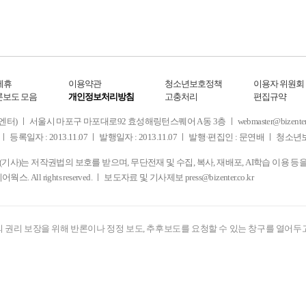
제휴
이용약관
청소년보호정책
이용자 위원회
론보도 모음
개인정보처리방침
고충처리
편집규약
 서울시 마포구 마포대로92 효성해링턴스퀘어 A동 3층 ㅣ webmaster@bizenter.co.kr
ㅣ 등록일자 : 2013.11.07 ㅣ 발행일자 : 2013.11.07 ㅣ 발행·편집인 : 문연배 ㅣ 청
사)는 저작권법의 보호를 받으며, 무단전재 및 수집, 복사, 재배포, AI학습 이용 등
디어웍스. All rights reserved. ㅣ 보도자료 및 기사제보
press@bizenter.co.kr
 권리 보장을 위해 반론이나 정정 보도, 추후보도를 요청할 수 있는 창구를 열어두