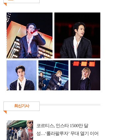
최신기사
코르티스, 인스타 1500만 달
성…‘롤라팔루자’ 무대 열기 이어