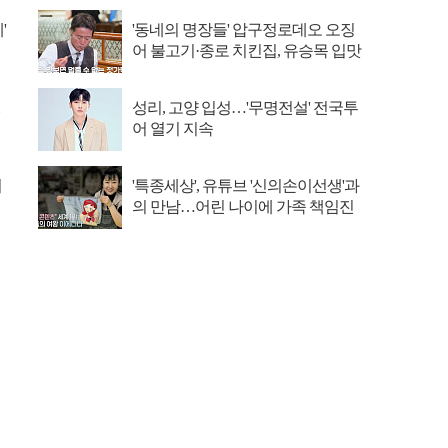
'
'동네의 명장들' 압구정로데오 오징
어 불고기·종로 치킨집, 유승목 입맛
저격
성리, 고양 입성…'무명전설' 전국투
어 열기 지속
이
'특종세상', 유튜브 '신의손이선생'과
의 만남…어린 나이에 가족 책임진
굴곡진 인생