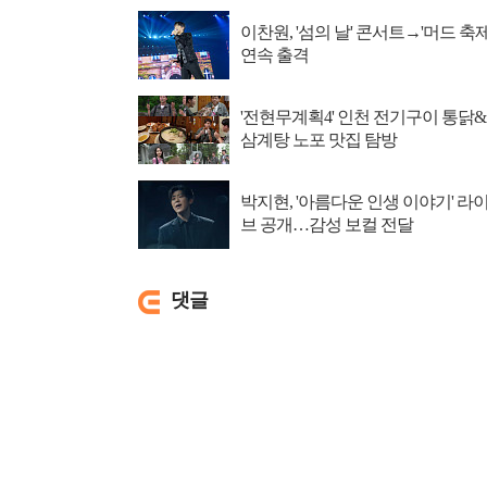
이찬원, '섬의 날' 콘서트→'머드 축제
연속 출격
'전현무계획4' 인천 전기구이 통닭&
삼계탕 노포 맛집 탐방
박지현, '아름다운 인생 이야기' 라
브 공개…감성 보컬 전달
댓글