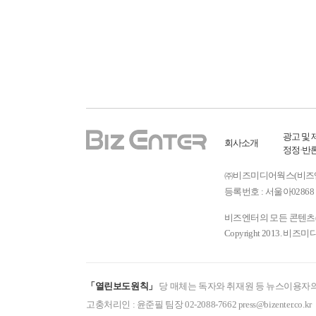
광고 및 
회사소개
정정·반
㈜비즈미디어웍스(비즈엔터) ㅣ
등록번호 : 서울아02868 
비즈엔터의 모든 콘텐츠(기
Copyright 2013. 비즈미
「열린보도원칙」
당 매체는 독자와 취재원 등 뉴스이용자의
고충처리인 : 윤준필 팀장 02-2088-7662 press@bizenter.co.kr