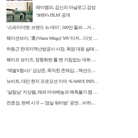
간다
에이엠피, 김신의 아날로그 감성
‘SHIN’s FILM’ 공개
‘스파이더맨: 브랜드 뉴 데이’, 500만 돌파…거침없는 흥행 질주
웨이션브이, ‘鸢 (Vision Wings)’ MV 티저…다섯 전사들의 강렬한 비상
하동근 한국지역난방공사 사장, 폭염 대응 실태 점검 "안전관리에 최선을 다할 것"
웨이프 보이즈, 정형화된 틀 깬 거침없는 데뷔 행보
‘재벌X형사2’ 강상준, 묵직한 존재감…액션으로 강렬 포문
뉴비트, 대만 현지 프로모션 이어 ‘K-WAVE INFINITY’ 무대 오른다
‘살림남’ 지상렬, 래퍼 머쉬베놈과 예측불가 랩 수업
전효성, 완벽 시구→‘잠실 워터밤’ 공연…비하인드 공개