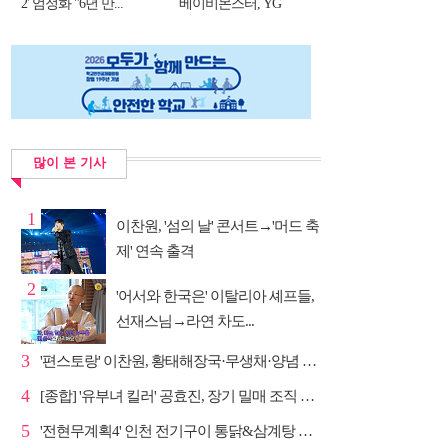
2' 엄정화 "6년 만...
베이비몬스터, YG
DNA...
많이 본 기사
1
이찬원, '섬의 날' 콘서트→'머드 축
제' 연속 출격
2
'어서와 한국은' 이탈리아 셰프들,
선재스님→라연 차도...
3
'편스토랑' 이찬원, 황태해장국·무생채·양념 목살구이 ...
4
[종합] '유부녀 킬러' 공효진, 장기 밀매 조직 소탕…4...
5
'전현무계획4' 인천 전기구이 통닭&삼계탕 노포 맛집 탐방