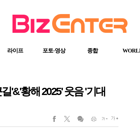
라이프
포토·영상
종합
WORL
&'황해 2025' 웃음 '기대