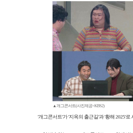
▲개그콘서트(사진제공=KBS2)
'개그콘서트'가 '지옥의 출근길'과 '황해 2025'