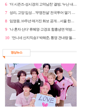
6
'더 시즌즈-성시경의 고막남친' 결방, '누난 내게 여자...
7
성리, 고양 입성…'무명전설' 전국투어 열기 지속
8
임영웅, 10주년 매거진 화보 공개…서울 한복판 대형 현...
9
'나 혼자 산다' 류혜영·고경표 함흥냉면 먹방→남산 산책
10
'언니네 산지직송3' 박해준, 통영 견내량 돌미역 조업 ...
영상뉴스