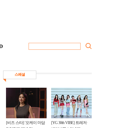
D
스페셜
[비즈 스타] '오케이 마담
[YG 30th VIBE] 트레저·