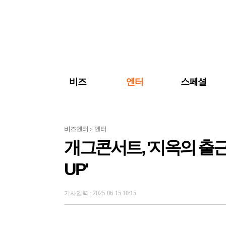
검색 바로가기
주메뉴 바로가기
주요 기사 바로가기
비즈
엔터
스페셜
비즈엔터
엔터
>
개그콘서트, '지옥의 출근길'
UP'
기사입력 : 2025-06-15 10:15