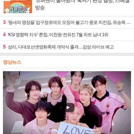
'슈퍼맨이 돌아왔다' 혹서기 편성 결방, 스페셜
방송
3
'동네의 명장들' 압구정로데오 오징어 불고기·종로 치킨집, 유승목 입맛 저격
4
‘KSI 영향력 지수’ 론칭, 이찬원·전유진 7월 차트 남녀 1위
5
성리, 다대포선셋영화축제 개막식 출격…감성 라이브 예고
영상뉴스