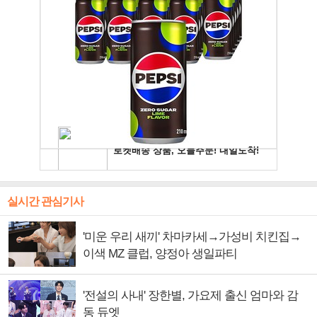
실시간 관심기사
'미운 우리 새끼' 차마카세→가성비 치킨집→
이색 MZ 클럽, 양정아 생일파티
'전설의 사내' 장한별, 가요제 출신 엄마와 감
동 듀엣