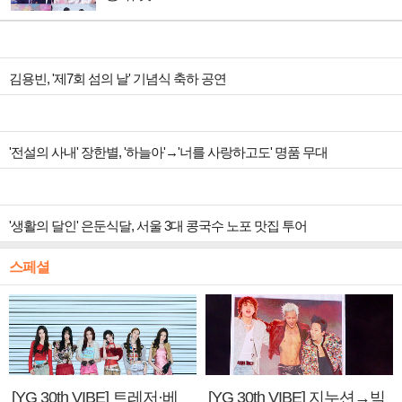
김용빈, '제7회 섬의 날' 기념식 축하 공연
'전설의 사내' 장한별, '하늘아'→'너를 사랑하고도' 명품 무대
'생활의 달인' 은둔식달, 서울 3대 콩국수 노포 맛집 투어
스페셜
[YG 30th VIBE] 트레저·베
[YG 30th VIBE] 지누션→빅