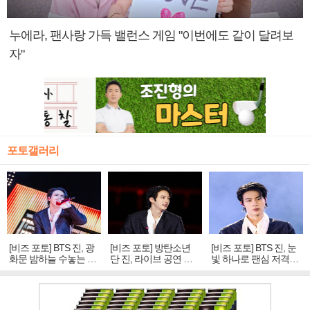
누에라, 팬사랑 가득 밸런스 게임 "이번에도 같이 달려보
자"
포토갤러리
[비즈 포토] BTS 진, 광
[비즈 포토] 방탄소년
[비즈 포토] BTS 진, 눈
화문 밤하늘 수놓는 '비
단 진, 라이브 공연 중
빛 하나로 팬심 저격…
주얼 킹'의 열창
빛나는 독보적 아우라
독보적 카리스마