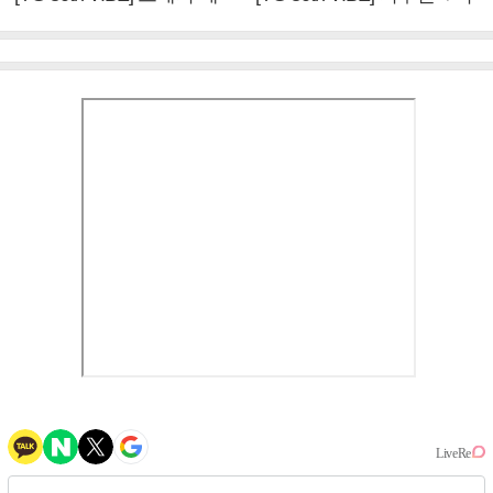
이비몬스터, YG DNA 계승
뱅·투애니원·블랙핑크, YG
③
만의 문법②