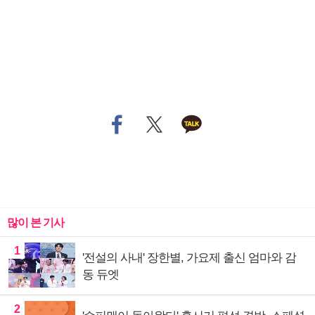
많이 본 기사
1
'전설의 사내' 장한별, 가요제 출신 엄마와 감
동 듀엣
2