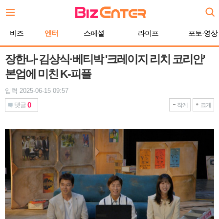
본
문
바
비즈
엔터
스페셜
라이프
포토·영상
로
가
기
장한나·김상식·베티박 '크레이지 리치 코리안'
본업에 미친 K-피플
입력 2025-06-15 09:57
0
댓글
작게
크게