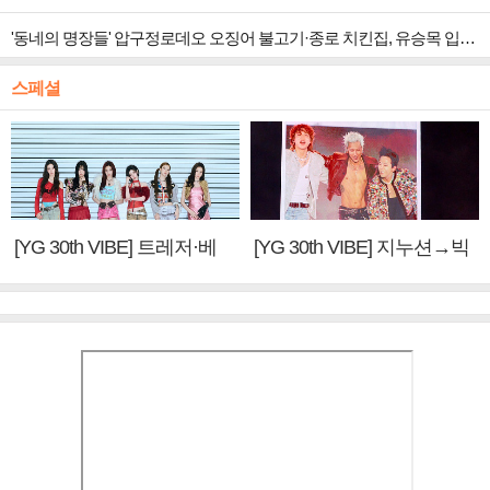
'동네의 명장들' 압구정로데오 오징어 불고기·종로 치킨집, 유승목 입맛 저격
스페셜
[YG 30th VIBE] 트레저·베
[YG 30th VIBE] 지누션→빅
이비몬스터, YG DNA 계승
뱅·투애니원·블랙핑크, YG
③
만의 문법②