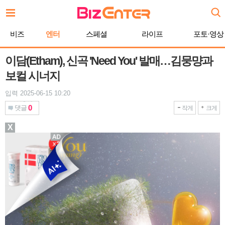
본
문
바
비즈
엔터
스페셜
라이프
포토·영상
로
가
기
이담(Etham), 신곡 'Need You' 발매…김뭉먕과
보컬 시너지
입력 2025-06-15 10:20
0
댓글
작게
크게
X