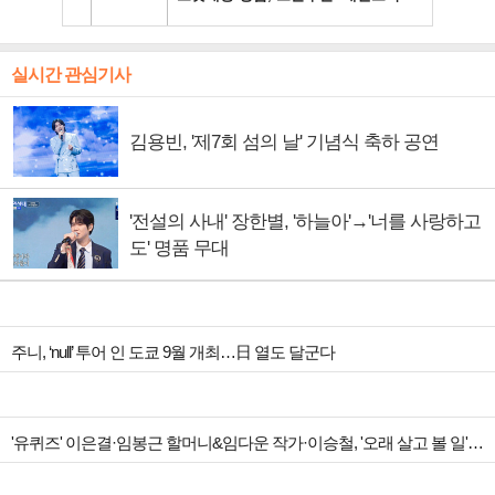
실시간 관심기사
김용빈, '제7회 섬의 날' 기념식 축하 공연
'전설의 사내' 장한별, '하늘아'→'너를 사랑하고
도' 명품 무대
주니, ‘null’ 투어 인 도쿄 9월 개최…日 열도 달군다
'유퀴즈' 이은결·임봉근 할머니&임다운 작가·이승철, '오래 살고 볼 일' 특집 출격