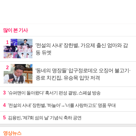
많이 본 기사
1
'전설의 사내' 장한별, 가요제 출신 엄마와 감
동 듀엣
2
'동네의 명장들' 압구정로데오 오징어 불고기·
종로 치킨집, 유승목 입맛 저격
3
'슈퍼맨이 돌아왔다' 혹서기 편성 결방, 스페셜 방송
4
'전설의 사내' 장한별, '하늘아'→'너를 사랑하고도' 명품 무대
5
김용빈, '제7회 섬의 날' 기념식 축하 공연
영상뉴스