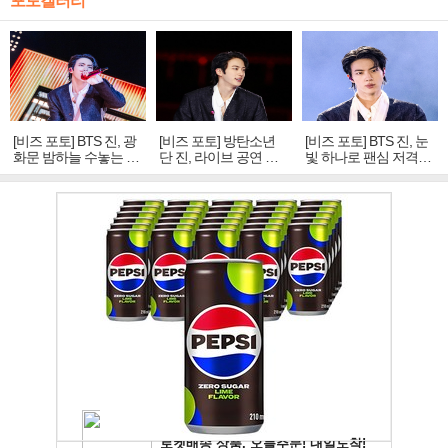
포토갤러리
[비즈 포토] BTS 진, 광
[비즈 포토] 방탄소년
[비즈 포토] BTS 진, 눈
화문 밤하늘 수놓는 '비
단 진, 라이브 공연 중
빛 하나로 팬심 저격…
주얼 킹'의 열창
빛나는 독보적 아우라
독보적 카리스마