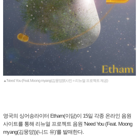
▲'Need You (Feat. Moong myang(김뭉먕))'(사진 = 리뉴얼 프로젝트 제공)
영국의 싱어송라이터 Etham(이담)이 15일 각종 온라인 음원
사이트를 통해 리뉴얼 프로젝트 음원 'Need You (Feat. Moong
myang(김뭉먕))(니드 유)'를 발매한다.