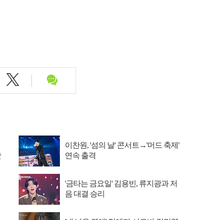
이찬원, '섬의 날' 콘서트→'머드 축제'
맛
연속 출격
'금타는 금요일' 김용빈, 류지광과 저
음 대결 승리