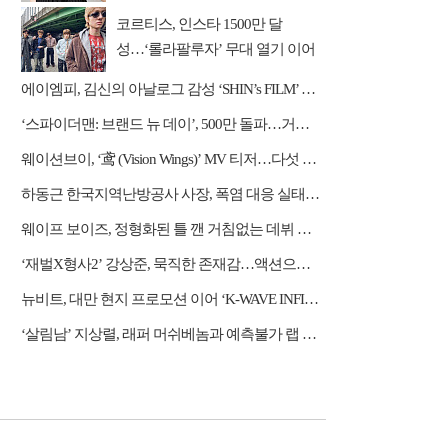
(인터뷰)
코르티스, 인스타 1500만 달
성…‘롤라팔루자’ 무대 열기 이어
간다
에이엠피, 김신의 아날로그 감성 ‘SHIN’s FILM’ 공개
‘스파이더맨: 브랜드 뉴 데이’, 500만 돌파…거침없는 흥행 질주
웨이션브이, ‘鸢 (Vision Wings)’ MV 티저…다섯 전사들의 강렬한 비상
하동근 한국지역난방공사 사장, 폭염 대응 실태 점검 "안전관리에 최선을 다할 것"
웨이프 보이즈, 정형화된 틀 깬 거침없는 데뷔 행보
‘재벌X형사2’ 강상준, 묵직한 존재감…액션으로 강렬 포문
뉴비트, 대만 현지 프로모션 이어 ‘K-WAVE INFINITY’ 무대 오른다
‘살림남’ 지상렬, 래퍼 머쉬베놈과 예측불가 랩 수업