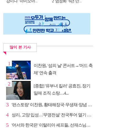
강미나 "아이오아...
2' 엄정화 "6년 만...
많이 본 기사
1
이찬원, '섬의 날' 콘서트→'머드 축
제' 연속 출격
2
[종합] '유부녀 킬러' 공효진, 장기
밀매 조직 소탕…4...
3
'편스토랑' 이찬원, 황태해장국·무생채·양념 목살구이 ...
4
성리, 고양 입성…'무명전설' 전국투어 열기 지속
5
'어서와 한국은' 이탈리아 셰프들, 선재스님→라연 차도...