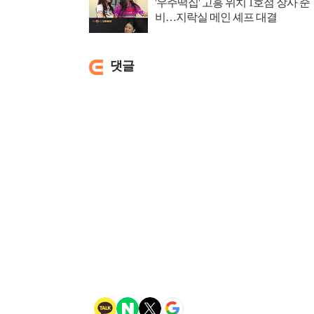
'우주떡집' 고흥 위치 1호점 장사 준
비…지락실 메인 셰프 대결
댓글