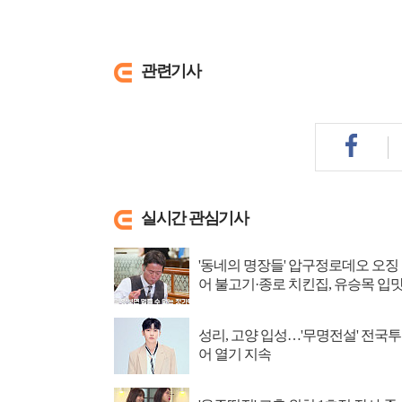
관련기사
실시간 관심기사
'동네의 명장들' 압구정로데오 오징
어 불고기·종로 치킨집, 유승목 입
저격
성리, 고양 입성…'무명전설' 전국투
어 열기 지속