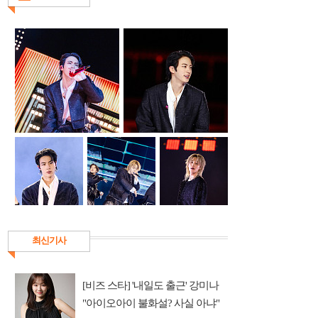
최신기사
[비즈 스타] '내일도 출근' 강미나
"아이오아이 불화설? 사실 아냐"