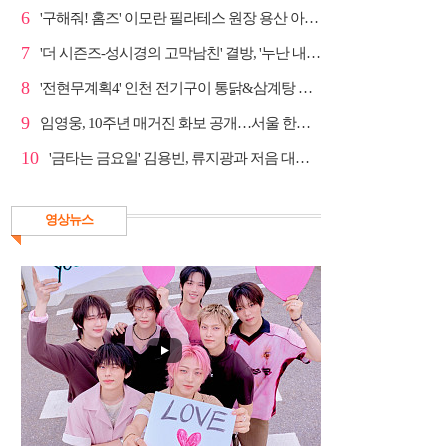
6
'구해줘! 홈즈' 이모란 필라테스 원장 용산 아파트 방...
7
'더 시즌즈-성시경의 고막남친' 결방, '누난 내게 여자...
8
'전현무계획4' 인천 전기구이 통닭&삼계탕 노포 맛집 탐방
9
임영웅, 10주년 매거진 화보 공개…서울 한복판 대형 현...
10
'금타는 금요일' 김용빈, 류지광과 저음 대결 승리
영상뉴스