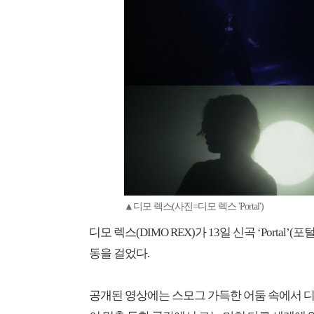
▲디모 렉스(사진=디모 렉스 'Portal')
디모 렉스(DIMO REX)가 13일 신곡 ‘Port
동을 걸었다.
공개된 영상에는 스모그 가득한 어둠 속에서 디