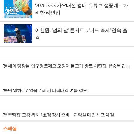
'2026 SBS 가요대전 썸머' 유튜브 생중계…화
려한 라인업
이찬원, '섬의 날' 콘서트→'머드 축제' 연속 출
격
'동네의 명장들' 압구정로데오 오징어 불고기·종로 치킨집, 유승목 입맛 저격
‘놀면 뭐하니?’ 얼음 카페서 티격태격 여름 정모
'우주떡집' 고흥 위치 1호점 장사 준비…지락실 메인 셰프 대결
스페셜