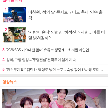
많이 본 기사
1
이찬원, '섬의 날' 콘서트→'머드 축제' 연속 출
격
2
‘사랑이 온다’ 안희연, 하석진과 재회…아들 비
밀 밝혀질까?
3
'2026 SBS 가요대전 썸머' 유튜브 생중계…화려한 라인업
4
성리, 고양 입성…'무명전설' 전국투어 열기 지속
5
'전현무계획4' 김민하, 백령도 냉면 노포→숙성 광어초밥·통 도미찜 맛집 탐방
영상뉴스