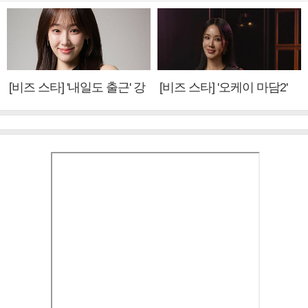
[비즈 스타] '내일도 출근' 강
[비즈 스타] '오케이 마담2'
미나 "아이오아이 불화설?
엄정화 "6년 만의 속편 제
사실 아냐"(인터뷰)
작, 하늘의 뜻"(인터뷰)