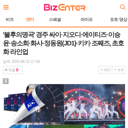
본
문
바
비즈
엔터
스페셜
라이프
포토·영상
로
가
기
'불후의명곡' 경주 싸이·지오디·에이티즈·이승
윤·송소희·화사·정동원(JD1)·키키·조째즈, 초호
화 라인업
입력 2025-06-21 17:50
0
댓글
작게
크게
X