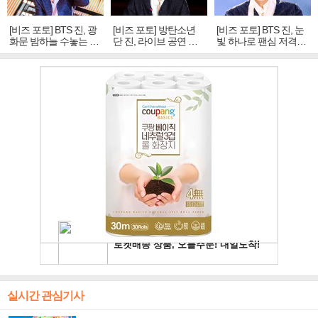
[비즈 포토] BTS 진, 광
[비즈 포토] 방탄소년
[비즈 포토] BTS 진, 눈
화문 밤하늘 수놓는 '비
단 진, 라이브 공연 중
빛 하나로 팬심 저격…
주얼 킹'의 열창
빛나는 독보적 아우라
독보적 카리스마
실시간 관심기사