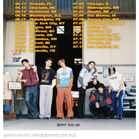
▲82메이저(사진=그레이트엠엔터테인먼트 제공)