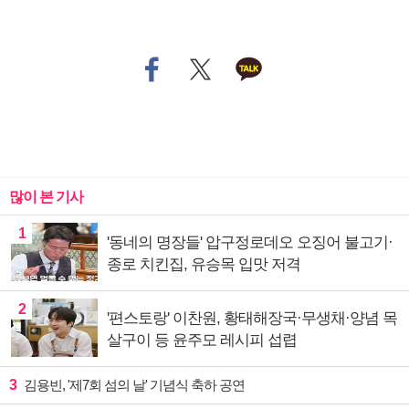
많이 본 기사
1
'동네의 명장들' 압구정로데오 오징어 불고기·
종로 치킨집, 유승목 입맛 저격
2
'편스토랑' 이찬원, 황태해장국·무생채·양념 목
살구이 등 윤주모 레시피 섭렵
3
김용빈, '제7회 섬의 날' 기념식 축하 공연