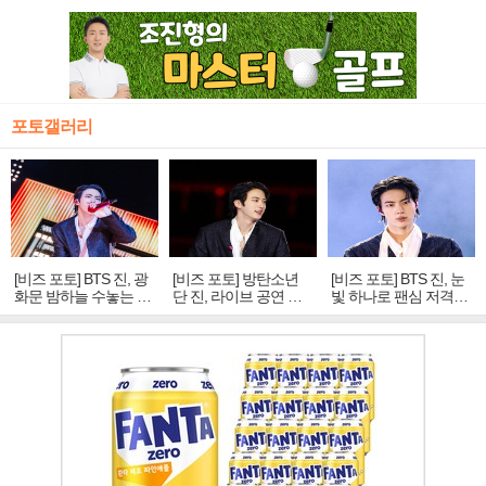
포토갤러리
[비즈 포토] BTS 진, 광
[비즈 포토] 방탄소년
[비즈 포토] BTS 진, 눈
화문 밤하늘 수놓는 '비
단 진, 라이브 공연 중
빛 하나로 팬심 저격…
주얼 킹'의 열창
빛나는 독보적 아우라
독보적 카리스마