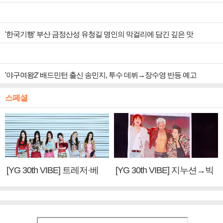
'한국기행' 부산 금정산성 유청길 명인의 막걸리에 담긴 깊은 맛
'야구여왕2' 배드민턴 출신 송민지, 투수 데뷔→장수영 반등 예고
스페셜
[YG 30th VIBE] 트레저·베
[YG 30th VIBE] 지누션→빅
이비몬스터, YG DNA 계승
뱅·투애니원·블랙핑크, YG
③
만의 문법②