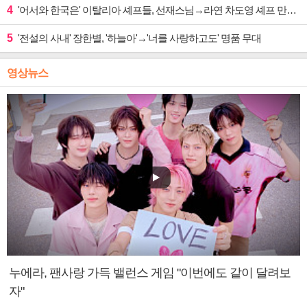
4
'어서와 한국은' 이탈리아 셰프들, 선재스님→라연 차도영 셰프 만난다
5
'전설의 사내' 장한별, '하늘아'→'너를 사랑하고도' 명품 무대
영상뉴스
누에라, 팬사랑 가득 밸런스 게임 "이번에도 같이 달려보
자"