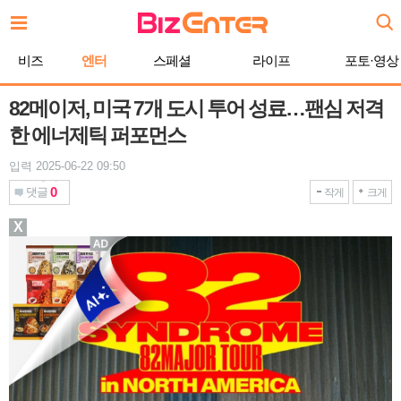
본
문
바
비즈
엔터
스페셜
라이프
포토·영상
로
가
기
82메이저, 미국 7개 도시 투어 성료…팬심 저격
한 에너제틱 퍼포먼스
입력 2025-06-22 09:50
0
댓글
작게
크게
X