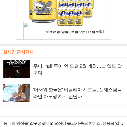
실시간 관심기사
주니, ‘null’ 투어 인 도쿄 9월 개최…日 열도 달
군다
'어서와 한국은' 이탈리아 셰프들, 선재스님→
라연 차도영 셰프 만난다
'동네의 명장들' 압구정로데오 오징어 불고기·종로 치킨집, 유승목 입맛 저격