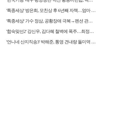
'한국기행' 대구 평양냉면·익산 황등비빈밥, 백년 식당의 대물림 맛
'특종세상' 방은희, 모친상 후 6년째 자책…엄마 향한 그리움 근황
'특종세상' 가수 정삼, 공황장애 극복→펜션 관리자 근황
'합숙맞선2' 강신우, 김다혜 철벽에 폭주…최정윤 두고 이인권·권예찬·문성모 경쟁
'언니네 산지직송3' 박해준, 통영 견내량 돌미역 조업 합류…루지 체험