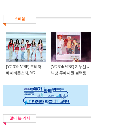
스페셜
[YG 30th VIBE] 트레저·
[YG 30th VIBE] 지누션→
베이비몬스터, YG
빅뱅·투애니원·블랙핑...
DNA...
많이 본 기사