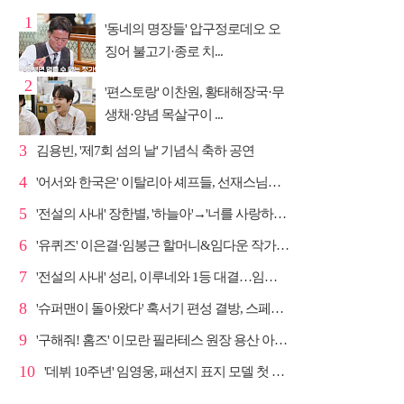
1
'동네의 명장들' 압구정로데오 오
징어 불고기·종로 치...
2
'편스토랑' 이찬원, 황태해장국·무
생채·양념 목살구이 ...
3
김용빈, '제7회 섬의 날' 기념식 축하 공연
4
'어서와 한국은' 이탈리아 셰프들, 선재스님→라연 차도...
5
'전설의 사내' 장한별, '하늘아'→'너를 사랑하고도' 명...
6
'유퀴즈' 이은결·임봉근 할머니&임다운 작가·이승철, '...
7
'전설의 사내' 성리, 이루네와 1등 대결…임영웅 '보금...
8
'슈퍼맨이 돌아왔다' 혹서기 편성 결방, 스페셜 방송
9
'구해줘! 홈즈' 이모란 필라테스 원장 용산 아파트 방...
10
'데뷔 10주년' 임영웅, 패션지 표지 모델 첫 도전