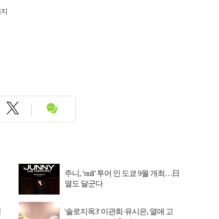
금지
주니, ‘null’ 투어 인 도쿄 9월 개최…日
열도 달군다
선
'솔로지옥3' 이관희·유시은, 열애 고