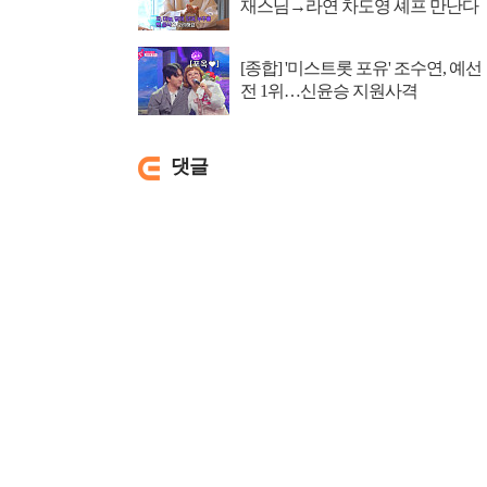
재스님→라연 차도영 셰프 만난다
[종합] '미스트롯 포유' 조수연, 예선
전 1위…신윤승 지원사격
댓글