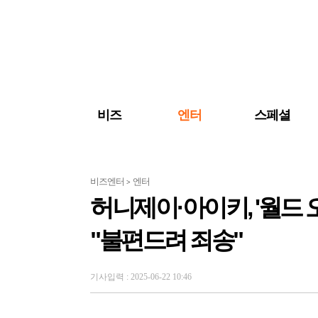
검색 바로가기
주메뉴 바로가기
주요 기사 바로가기
비즈
엔터
스페셜
비즈엔터
엔터
>
허니제이·아이키, '월드 
"불편드려 죄송"
기사입력 : 2025-06-22 10:46