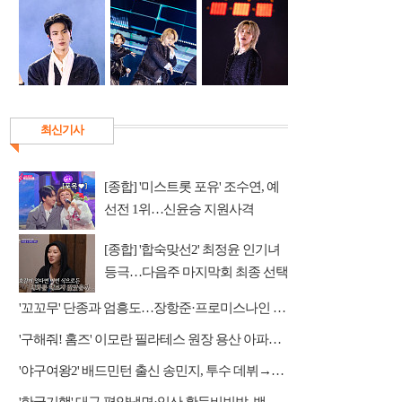
최신기사
[종합] '미스트롯 포유' 조수연, 예
선전 1위…신윤승 지원사격
[종합] '합숙맞선2' 최정윤 인기녀
등극…다음주 마지막회 최종 선택
예고
'꼬꼬무' 단종과 엄흥도…장항준·프로미스나인 이채영·적재 게스트 출연
'구해줘! 홈즈' 이모란 필라테스 원장 용산 아파트 방문…냄비뚜껑 운동법 소개
'야구여왕2' 배드민턴 출신 송민지, 투수 데뷔→장수영 반등 예고