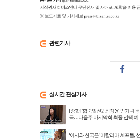
홍지훈 기자
hjh@bizenter.co.kr
저작권자 © 비즈엔터 무단전재 및 재배포, AI학습 이용 
※ 보도자료 및 기사제보
press@bizenter.co.kr
관련기사
실시간 관심기사
[종합] '합숙맞선2' 최정윤 인기녀 등
극…다음주 마지막회 최종 선택 예
고
'어서와 한국은' 이탈리아 셰프들, 