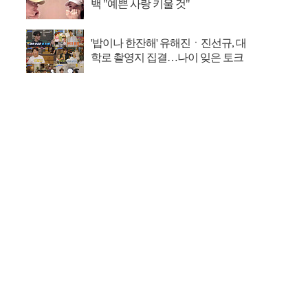
백 "예쁜 사랑 키울 것"
'밥이나 한잔해' 유해진ㆍ진선규, 대
학로 촬영지 집결…나이 잊은 토크
삼매경