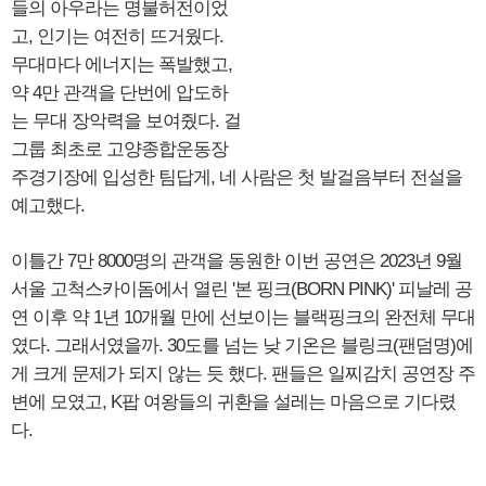
들의 아우라는 명불허전이었
고, 인기는 여전히 뜨거웠다.
무대마다 에너지는 폭발했고,
약 4만 관객을 단번에 압도하
는 무대 장악력을 보여줬다. 걸
그룹 최초로 고양종합운동장
주경기장에 입성한 팀답게, 네 사람은 첫 발걸음부터 전설을
예고했다.
이틀간 7만 8000명의 관객을 동원한 이번 공연은 2023년 9월
서울 고척스카이돔에서 열린 '본 핑크(BORN PINK)' 피날레 공
연 이후 약 1년 10개월 만에 선보이는 블랙핑크의 완전체 무대
였다. 그래서였을까. 30도를 넘는 낮 기온은 블링크(팬덤명)에
게 크게 문제가 되지 않는 듯 했다. 팬들은 일찌감치 공연장 주
변에 모였고, K팝 여왕들의 귀환을 설레는 마음으로 기다렸
다.