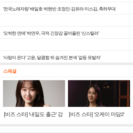
‘전국노래자랑’ 배일호·박현빈·조정민·김유라·미스김, 축하무대
‘오싹한 연애’ 박연우, 극적 긴장감 끌어올린 ‘신스틸러’
‘사랑이 온다’ 고윤, 달콤함 뒤 숨겨진 본색 '갈등 유발자'
스페셜
[비즈 스타] '내일도 출근' 강
[비즈 스타] '오케이 마담2'
미나 "아이오아이 불화설?
엄정화 "6년 만의 속편 제
사실 아냐"(인터뷰)
작, 하늘의 뜻"(인터뷰)