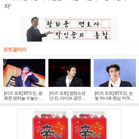
자"
포토갤러리
[비즈 포토] BTS 진, 광
[비즈 포토] 방탄소년
[비즈 포토] BTS 진, 눈
화문 밤하늘 수놓는 '비
단 진, 라이브 공연 중
빛 하나로 팬심 저격…
주얼 킹'의 열창
빛나는 독보적 아우라
독보적 카리스마