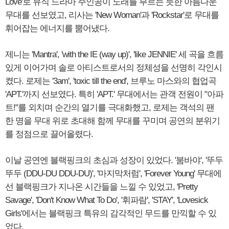
Love'로 뮤직 드라마 주인공이 노래를 부르는 듯한 아름다운
무대를 선보였고, 리사는 'New Woman'과 'Rockstar'로 무대를
휘어잡는 에너지를 뿜어냈다.
제니는 'Mantra', 'with the IE (way up)', 'like JENNIE' 세 곡을 흐름
있게 이어가며 솔로 아티스트로서의 정체성을 선명히 각인시
켰다. 로제는 '3am', 'toxic till the end', 브루노 마스와의 협업곡
'APT.'까지 선보였다. 특히 'APT.' 무대에서는 관객 전원이 "아파
트!"를 외치며 순간의 열기를 극대화했고, 로제는 객석의 팬
한 명을 무대 위로 초대해 함께 무대를 꾸미며 공연의 분위기
를 정점으로 끌어올렸다.
이날 공연엔 블랙핑크의 초심과 성장이 있었다. '붐바야', '뚜두
뚜두 (DDU-DU DDU-DU)', '마지막처럼', 'Forever Young' 무대에
선 블랙핑크가 지나온 시간들을 느낄 수 있었고, 'Pretty
Savage', 'Don't Know What To Do', '휘파람', 'STAY', 'Lovesick
Girls'에서는 블랙핑크 특유의 감각적인 무드를 만끽할 수 있
었다.