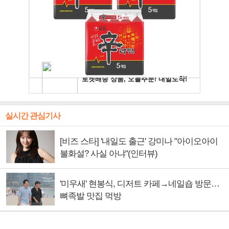
실시간 관심기사
[비즈 스타] '내일도 출근' 강미나 "아이오아이
불화설? 사실 아냐"(인터뷰)
'미우새' 현봉식, 디저트 카페→네일숍 방문…
뼈족발 맛집 먹방