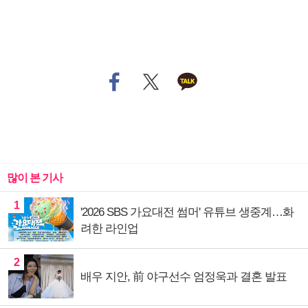
많이 본 기사
1
'2026 SBS 가요대전 썸머' 유튜브 생중계…화
려한 라인업
2
배우 지안, 前 야구선수 엄정욱과 결혼 발표