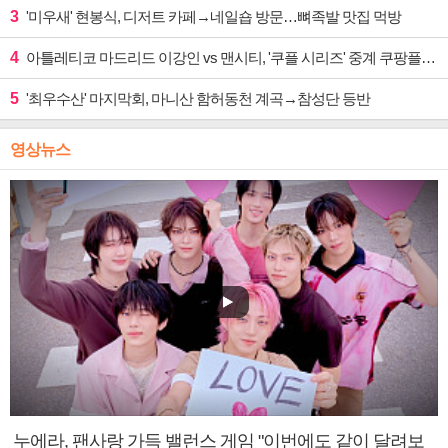
3
'미우새' 현봉식, 디저트 카페→네일숍 방문…뼈족발 맛집 먹방
4
아틀레티코 마드리드 이강인 vs 맨시티, '쿠플 시리즈' 중계 쿠팡플레이
5
'최우수산' 마지막회, 마니산 함허동천 계곡→참성단 등반
영상뉴스
누에라, 팬사랑 가득 밸런스 게임 "이번에도 같이 달려보