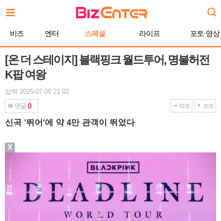
본
문
바
비즈
엔터
스페셜
라이프
포토·영상
로
가
기
[온 더 스테이지] 블랙핑크 월드투어, 명불허전
K팝 여왕
입력 2025-07-06 21:02
0
댓글
작게
크게
신곡 '뛰어'에 약 4만 관객이 뛰었다
X