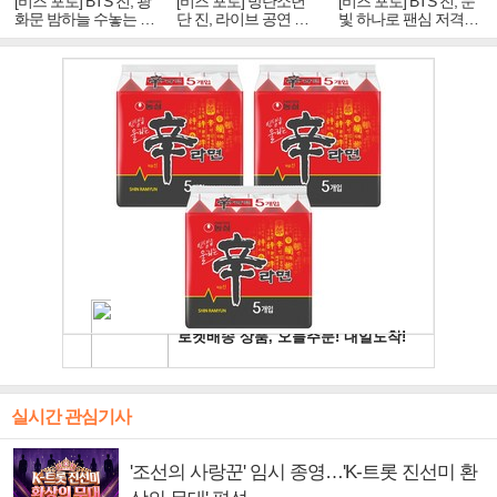
[비즈 포토] BTS 진, 광
[비즈 포토] 방탄소년
[비즈 포토] BTS 진, 눈
화문 밤하늘 수놓는 '비
단 진, 라이브 공연 중
빛 하나로 팬심 저격…
주얼 킹'의 열창
빛나는 독보적 아우라
독보적 카리스마
실시간 관심기사
'조선의 사랑꾼' 임시 종영…'K-트롯 진선미 환