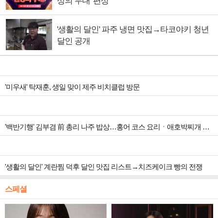
상의 무대' 편성
'생활의 달인' 파주 냉면 맛집→타코야키 청년
달인 공개
'미우새' 탁재훈, 생일 맞이 제주 비치클럽 방문
'백반기행' 김부겸 前 총리 나주 밥상…홍어 코스 요리ㆍ애호박찌개 맛본다
'생활의 달인' 계란찜 덕후 달인 맛집 리스트→치즈케이크 빵의 전쟁
스페셜