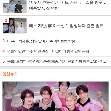
'미우새' 현봉식, 디저트 카페→네일숍 방문…
뼈족발 맛집 먹방
2
배우 지안, 前 야구선수 엄정욱과 결혼 발표
3
'미우새' 탁재훈, 생일 맞이 제주 비치클럽 방문
4
'생활의 달인' 파주 냉면 맛집→타코야키 청년 달인 공개
5
[종합] '오싹한 연애' 박은빈♥양세종, 위기 딛고 진짜 약혼…9화 경영권 사수 작전 예고
영상뉴스