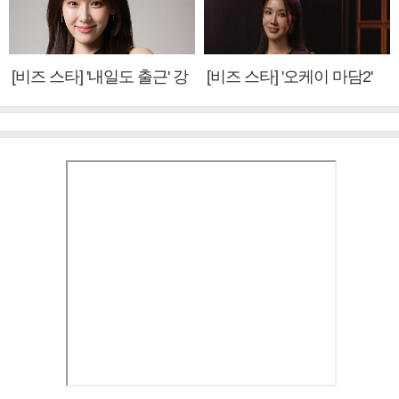
[비즈 스타] '내일도 출근' 강
[비즈 스타] '오케이 마담2'
미나 "아이오아이 불화설?
엄정화 "6년 만의 속편 제
사실 아냐"(인터뷰)
작, 하늘의 뜻"(인터뷰)