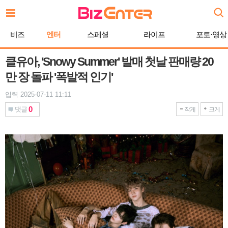
본
문
바
비즈
엔터
스페셜
라이프
포토·영상
로
가
기
클유아, 'Snowy Summer' 발매 첫날 판매량 20
만 장 돌파 '폭발적 인기'
입력 2025-07-11 11:11
0
댓글
작게
크게