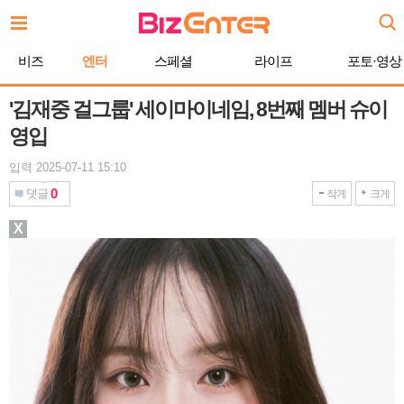
본
문
바
비즈
엔터
스페셜
라이프
포토·영상
로
가
기
'김재중 걸그룹' 세이마이네임, 8번째 멤버 슈이
영입
입력 2025-07-11 15:10
0
댓글
작게
크게
X