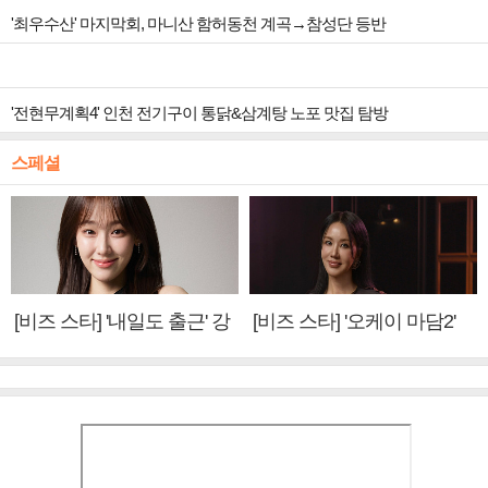
'최우수산' 마지막회, 마니산 함허동천 계곡→참성단 등반
'전현무계획4' 인천 전기구이 통닭&삼계탕 노포 맛집 탐방
스페셜
[비즈 스타] '내일도 출근' 강
[비즈 스타] '오케이 마담2'
미나 "아이오아이 불화설?
엄정화 "6년 만의 속편 제
사실 아냐"(인터뷰)
작, 하늘의 뜻"(인터뷰)