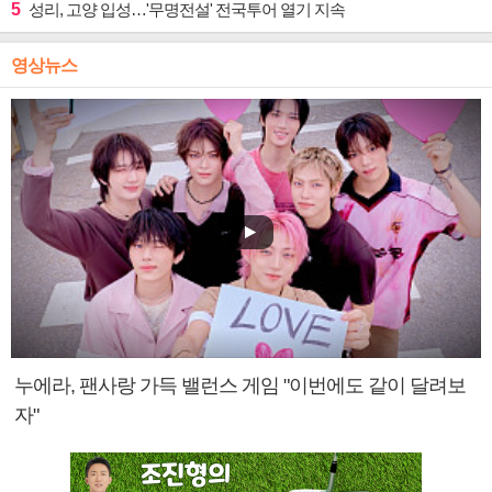
5
성리, 고양 입성…'무명전설' 전국투어 열기 지속
영상뉴스
누에라, 팬사랑 가득 밸런스 게임 "이번에도 같이 달려보
자"