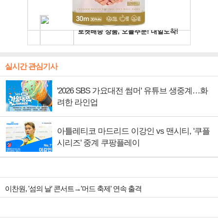
실시간 관심기사
'2026 SBS 가요대전 썸머' 유튜브 생중계…화
려한 라인업
아틀레티코 마드리드 이강인 vs 맨시티, '쿠플
시리즈' 중계 쿠팡플레이
이찬원, '섬의 날' 콘서트→'머드 축제' 연속 출격