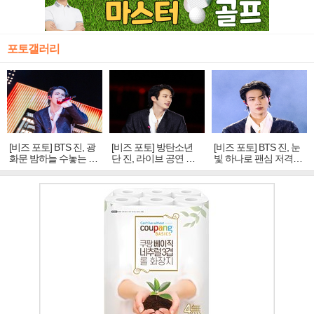
포토갤러리
[비즈 포토] BTS 진, 광
[비즈 포토] 방탄소년
[비즈 포토] BTS 진, 눈
화문 밤하늘 수놓는 '비
단 진, 라이브 공연 중
빛 하나로 팬심 저격…
주얼 킹'의 열창
빛나는 독보적 아우라
독보적 카리스마