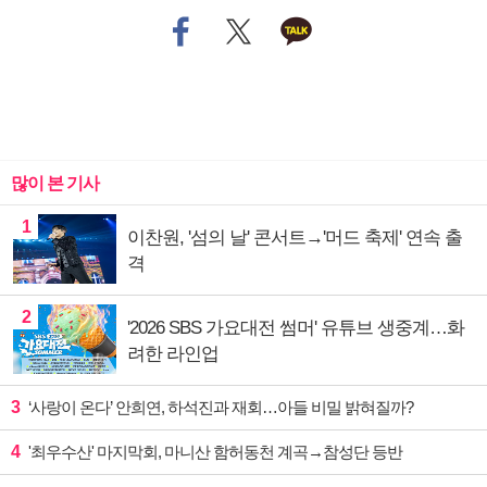
많이 본 기사
1
이찬원, '섬의 날' 콘서트→'머드 축제' 연속 출
격
2
'2026 SBS 가요대전 썸머' 유튜브 생중계…화
려한 라인업
3
‘사랑이 온다’ 안희연, 하석진과 재회…아들 비밀 밝혀질까?
4
'최우수산' 마지막회, 마니산 함허동천 계곡→참성단 등반