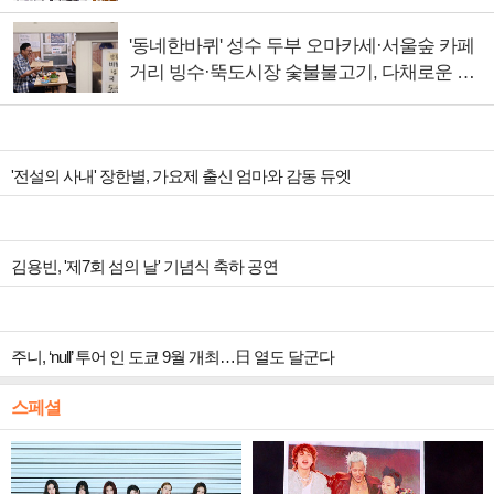
'동네한바퀴' 성수 두부 오마카세·서울숲 카페
거리 빙수·뚝도시장 숯불불고기, 다채로운 서
울의 맛
'전설의 사내' 장한별, 가요제 출신 엄마와 감동 듀엣
김용빈, '제7회 섬의 날' 기념식 축하 공연
주니, ‘null’ 투어 인 도쿄 9월 개최…日 열도 달군다
스페셜