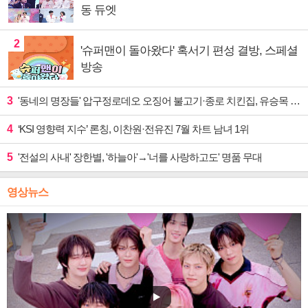
동 듀엣
2
'슈퍼맨이 돌아왔다' 혹서기 편성 결방, 스페셜
방송
3
'동네의 명장들' 압구정로데오 오징어 불고기·종로 치킨집, 유승목 입맛 저격
4
‘KSI 영향력 지수’ 론칭, 이찬원·전유진 7월 차트 남녀 1위
5
'전설의 사내' 장한별, '하늘아'→'너를 사랑하고도' 명품 무대
영상뉴스