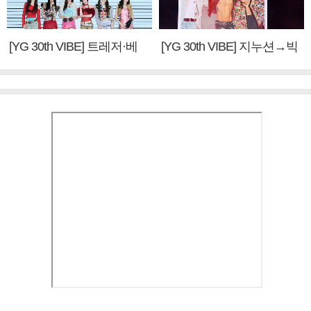
[YG 30th VIBE] 트레저·베
[YG 30th VIBE] 지누션→빅
이비몬스터, YG DNA 계승
뱅·투애니원·블랙핑크, YG
③
만의 문법②