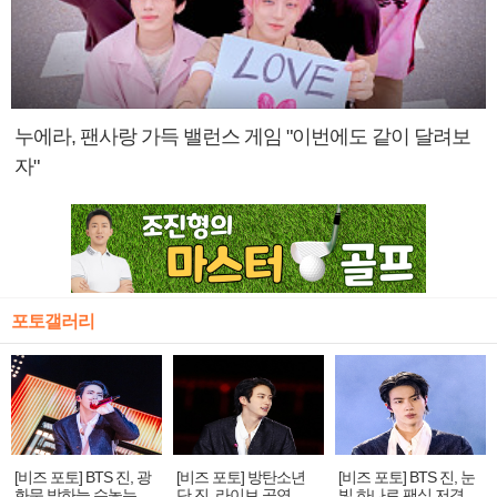
누에라, 팬사랑 가득 밸런스 게임 "이번에도 같이 달려보
자"
포토갤러리
[비즈 포토] BTS 진, 광
[비즈 포토] 방탄소년
[비즈 포토] BTS 진, 눈
화문 밤하늘 수놓는 '비
단 진, 라이브 공연 중
빛 하나로 팬심 저격…