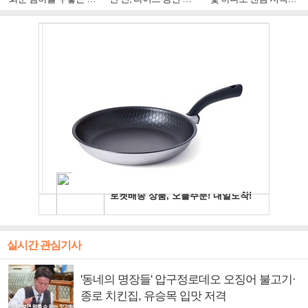
주얼 킹'의 열창
빛나는 독보적 아우라
독보적 카리스마
실시간 관심기사
'동네의 명장들' 압구정로데오 오징어 불고기·
종로 치킨집, 유승목 입맛 저격