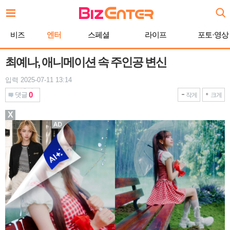
본
문
바
비즈
엔터
스페셜
라이프
포토·영상
로
가
기
최예나, 애니메이션 속 주인공 변신
입력 2025-07-11 13:14
0
댓글
작게
크게
X