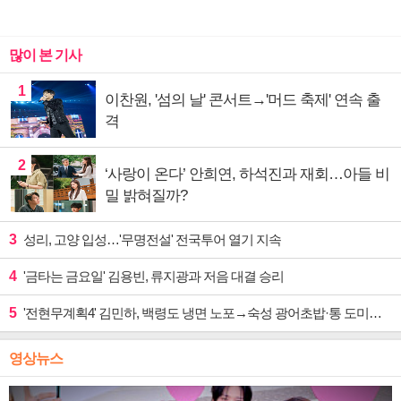
많이 본 기사
1
이찬원, '섬의 날' 콘서트→'머드 축제' 연속 출
격
2
‘사랑이 온다’ 안희연, 하석진과 재회…아들 비
밀 밝혀질까?
3
성리, 고양 입성…'무명전설' 전국투어 열기 지속
4
'금타는 금요일' 김용빈, 류지광과 저음 대결 승리
5
'전현무계획4' 김민하, 백령도 냉면 노포→숙성 광어초밥·통 도미찜 맛집 탐방
영상뉴스