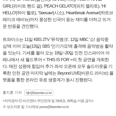
GIRL'(라이트 핸드 걸), 'PEACH GELATO'(피치 젤라토), 'HI
HELLO'(하이 헬로), 'Seesaw'(시소), 'Heartbreak Avenue'(하트브
레이크 애비뉴)까지 풍성한 신곡이 듣는 재미를 더하고 뜨거
운 반응을 견인했다.
트와이스는 11일 KBS 2TV '뮤직뱅크', 12일 MBC '쇼! 음악중
심'에 이어 오늘(13일) SBS '인기가요'에 출격해 음악방송 활약
을 잇는다. 기세를 몰아 오는 19일~20일 인천 인스파이어 아
레나에서 새 월드투어 < THIS IS FOR >의 첫 공연을 개최한
다. 매진 성원에 힘입어 추가 좌석 오픈에 모두 솔드아웃을 기
록한 인천 공연 마지막 날에는 Beyond LIVE(비욘드 라이브) 플
랫폼을 통한 온라인 유료 생중계가 동시 진행된다.
홍지훈 기자
hjh@bizenter.co.kr
<저작권자 ⓒ 비즈엔터 무단전재 및 재배포, AI학습 이용 금지>
※ 보도자료 및 기사제보 press@bizenter.co.kr