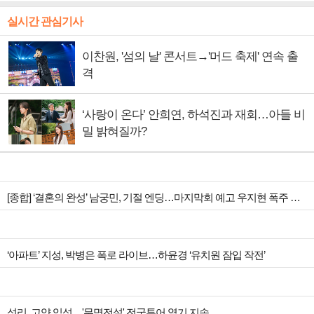
실시간 관심기사
이찬원, '섬의 날' 콘서트→'머드 축제' 연속 출
격
‘사랑이 온다’ 안희연, 하석진과 재회…아들 비
밀 밝혀질까?
[종합] ‘결혼의 완성’ 남궁민, 기절 엔딩…마지막회 예고 우지현 폭주 결말은?
‘아파트’ 지성, 박병은 폭로 라이브…하윤경 ‘유치원 잠입 작전’
성리, 고양 입성…'무명전설' 전국투어 열기 지속