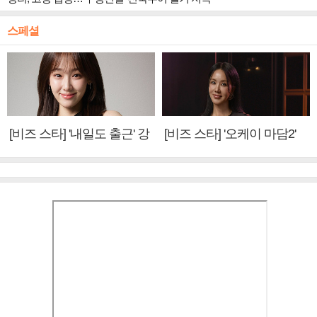
스페셜
[비즈 스타] '내일도 출근' 강
[비즈 스타] '오케이 마담2'
미나 "아이오아이 불화설?
엄정화 "6년 만의 속편 제
사실 아냐"(인터뷰)
작, 하늘의 뜻"(인터뷰)