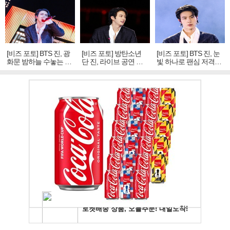
[비즈 포토] BTS 진, 광
[비즈 포토] 방탄소년
[비즈 포토] BTS 진, 눈
화문 밤하늘 수놓는 '비
단 진, 라이브 공연 중
빛 하나로 팬심 저격…
주얼 킹'의 열창
빛나는 독보적 아우라
독보적 카리스마