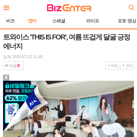
본
문
바
비즈
엔터
스페셜
라이프
포토·영상
로
가
기
트와이스 'THIS IS FOR', 여름 뜨겁게 달굴 긍정
에너지
입력 2025-07-13 11:40
0
댓글
작게
크게
X