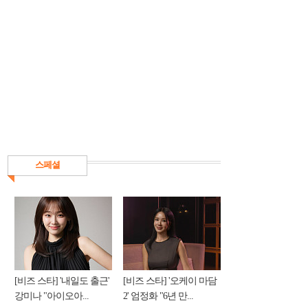
스페셜
[비즈 스타] '내일도 출근'
[비즈 스타] '오케이 마담
강미나 "아이오아...
2' 엄정화 "6년 만...