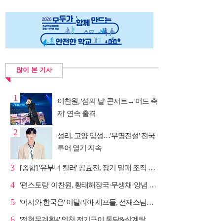
많이 본 기사
1
이찬원, '섬의 날' 콘서트→'머드 축
제' 연속 출격
2
성리, 고양 입성…'무명전설' 전국
투어 열기 지속
3
[종합] '유부녀 킬러' 공효진, 장기 밀매 조직 소탕…4...
4
'편스토랑' 이찬원, 황태해장국·무생채·양념 목살구이 ...
5
'어서와 한국은' 이탈리아 셰프들, 선재스님→라연 차도...
6
'전현무계획4' 인천 전기구이 통닭&삼계탕 노포 맛집 탐방