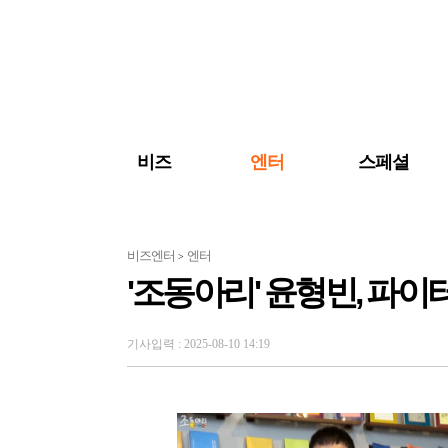
검색 바로가기
주메뉴 바로가기
주요 기사 바로가기
비즈
엔터
스페셜
비즈엔터
엔터
>
'조동아리' 윤형빈, 파
기사입력 : 2025-08-10 14:19