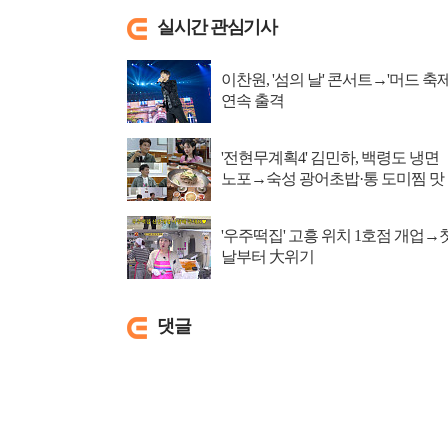
실시간 관심기사
이찬원, '섬의 날' 콘서트→'머드 축제
연속 출격
'전현무계획4' 김민하, 백령도 냉면
노포→숙성 광어초밥·통 도미찜 맛
집 탐방
'우주떡집' 고흥 위치 1호점 개업→
날부터 大위기
댓글