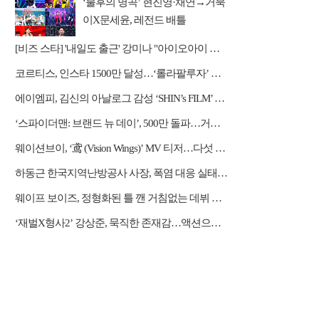
‘불후의 명곡’ 현진영·채연→거북
이X문세윤, 레전드 배틀
[비즈 스타] '내일도 출근' 강미나 "아이오아이 불화설? 사실 아냐"(인터뷰)
코르티스, 인스타 1500만 달성…‘롤라팔루자’ 무대 열기 이어간다
에이엠피, 김신의 아날로그 감성 ‘SHIN’s FILM’ 공개
‘스파이더맨: 브랜드 뉴 데이’, 500만 돌파…거침없는 흥행 질주
웨이션브이, ‘鸢 (Vision Wings)’ MV 티저…다섯 전사들의 강렬한 비상
하동근 한국지역난방공사 사장, 폭염 대응 실태 점검 "안전관리에 최선을 다할 것"
웨이프 보이즈, 정형화된 틀 깬 거침없는 데뷔 행보
‘재벌X형사2’ 강상준, 묵직한 존재감…액션으로 강렬 포문