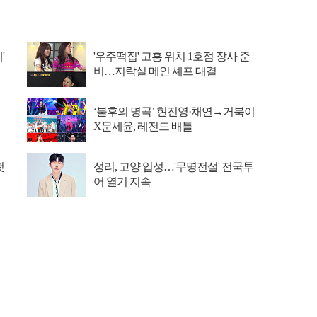
'
'우주떡집' 고흥 위치 1호점 장사 준
비…지락실 메인 셰프 대결
‘불후의 명곡’ 현진영·채연→거북이
X문세윤, 레전드 배틀
첫
성리, 고양 입성…'무명전설' 전국투
어 열기 지속