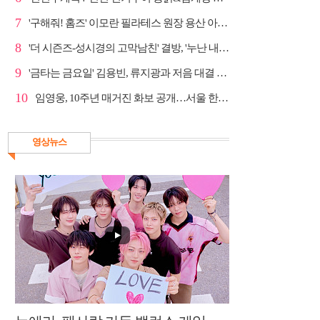
7
'구해줘! 홈즈' 이모란 필라테스 원장 용산 아파트 방...
8
'더 시즌즈-성시경의 고막남친' 결방, '누난 내게 여자...
9
'금타는 금요일' 김용빈, 류지광과 저음 대결 승리
10
임영웅, 10주년 매거진 화보 공개…서울 한복판 대형 현...
영상뉴스