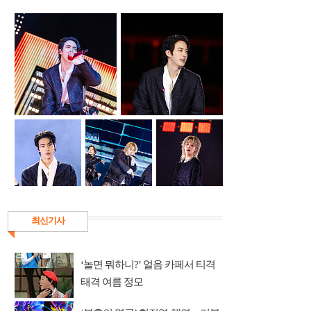
최신기사
‘놀면 뭐하니?’ 얼음 카페서 티격
태격 여름 정모