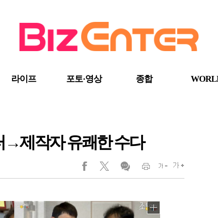
라이프
포토·영상
종합
WORL
이터→제작자 유쾌한 수다