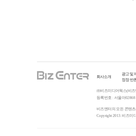
광고 및 
회사소개
정정·반
㈜비즈미디어웍스(비즈엔터) ㅣ
등록번호 : 서울아02868 
비즈엔터의 모든 콘텐츠(기
Copyright 2013. 비즈미