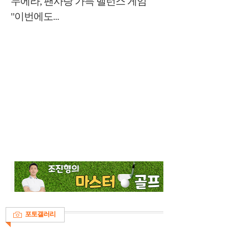
누에라, 팬사랑 가득 밸런스 게임
"이번에도...
포토갤러리