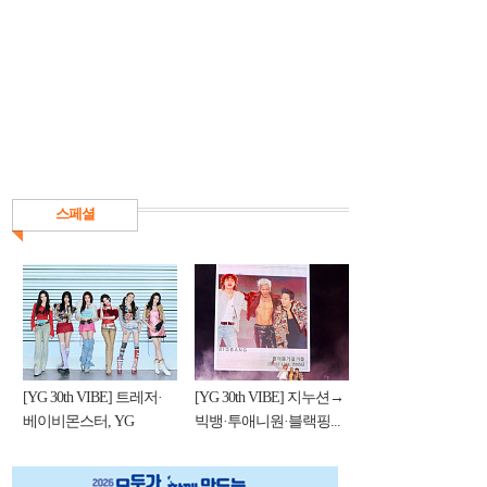
스페셜
[YG 30th VIBE] 트레저·
[YG 30th VIBE] 지누션→
베이비몬스터, YG
빅뱅·투애니원·블랙핑...
DNA...