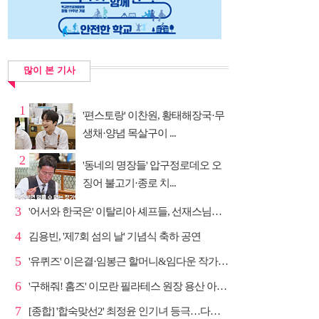
많이 본 기사
1
'편스토랑' 이찬원, 황태해장국·무
생채·양념 목살구이 ...
2
'동네의 명장들' 압구정로데오 오
징어 불고기·종로 치...
3
'어서와 한국은' 이탈리아 셰프들, 선재스님→라연 차도...
4
김용빈, '제7회 섬의 날' 기념식 축하 공연
5
'유퀴즈' 이은결·임봉근 할머니&임다운 작가·이승철, '...
6
'구해줘! 홈즈' 이모란 필라테스 원장 용산 아파트 방...
7
[종합] '합숙맞선2' 최정윤 인기녀 등극…다음주 마지막...