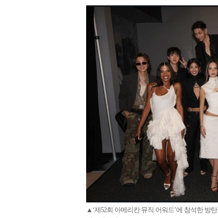
▲‘제52회 아메리칸 뮤직 어워드’에 참석한 방