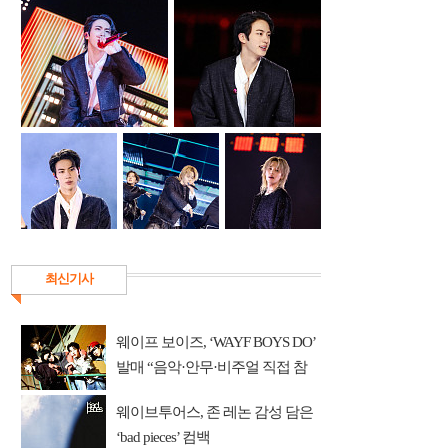
최신기사
웨이프 보이즈, ‘WAYF BOYS DO’
발매 “음악·안무·비주얼 직접 참
여”
웨이브투어스, 존 레논 감성 담은
‘bad pieces’ 컴백