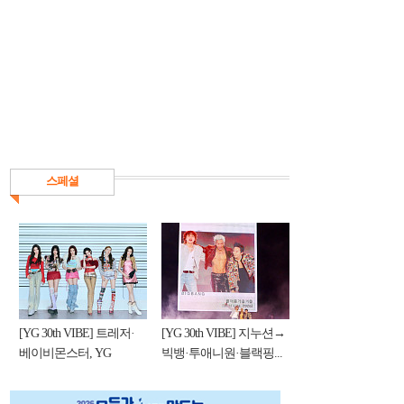
스페셜
[YG 30th VIBE] 트레저·
[YG 30th VIBE] 지누션→
베이비몬스터, YG
빅뱅·투애니원·블랙핑...
DNA...