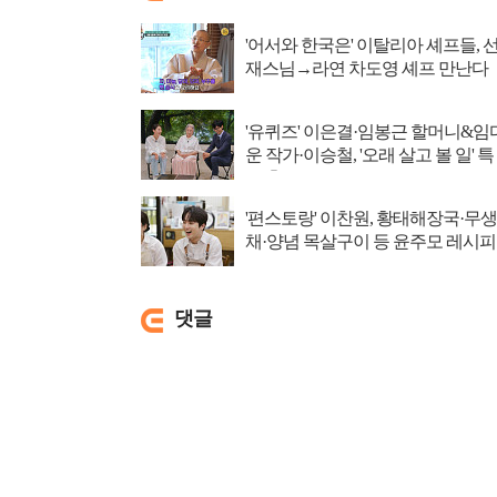
'어서와 한국은' 이탈리아 셰프들, 
재스님→라연 차도영 셰프 만난다
'유퀴즈' 이은결·임봉근 할머니&임
운 작가·이승철, '오래 살고 볼 일' 특
집 출격
'편스토랑' 이찬원, 황태해장국·무생
채·양념 목살구이 등 윤주모 레시피
섭렵
댓글