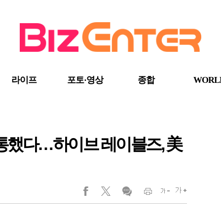
라이프
포토·영상
종합
WORL
략 통했다…하이브 레이블즈, 美