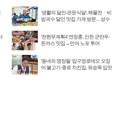
선
'생활의 달인-은둔식달', 해물전ㆍ비
빔국수 달인 맛집 가게 방문…성수
동 뚝도시장 ...
다
'전현무계획4' 연정훈, 인천 군만두·
돈까스 맛집→민어 노포 투어
'동네의 명장들' 압구정로데오 오징
어 불고기·종로 치킨집, 유승목 입맛
저격