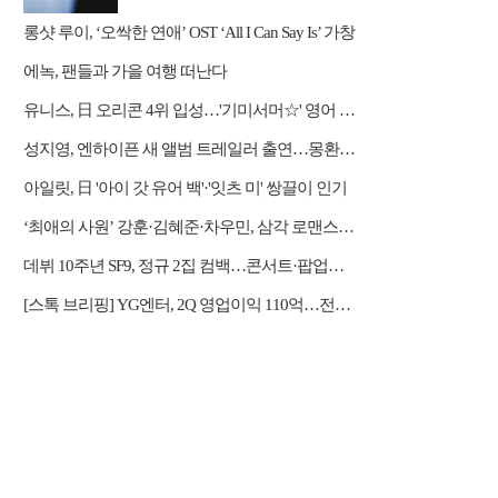
롱샷 루이, ‘오싹한 연애’ OST ‘All I Can Say Is’ 가창
에녹, 팬들과 가을 여행 떠난다
유니스, 日 오리콘 4위 입성…'기미서머☆' 영어 버전 발표
성지영, 엔하이픈 새 앨범 트레일러 출연…몽환적 서사 완성
아일릿, 日 '아이 갓 유어 백'·'잇츠 미' 쌍끌이 인기
‘최애의 사원’ 강훈·김혜준·차우민, 삼각 로맨스 강렬한 첫 만남
데뷔 10주년 SF9, 정규 2집 컴백…콘서트·팝업스토어 등 열일 행보
[스톡 브리핑] YG엔터, 2Q 영업이익 110억…전년比 31.2% 증가