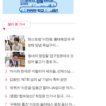
많이 본 기사
1
'편스토랑' 이찬원, 황태해장국·무
생채·양념 목살구이 ...
2
'동네의 명장들' 압구정로데오 오
징어 불고기·종로 치...
3
'어서와 한국은' 이탈리아 셰프들, 선재스님→라연 차도...
4
김용빈, '제7회 섬의 날' 기념식 축하 공연
5
'유퀴즈' 이은결·임봉근 할머니&임다운 작가·이승철, '...
6
[종합] '합숙맞선2' 최정윤 인기녀 등극…다음주 마지막...
7
'구해줘! 홈즈' 이모란 필라테스 원장 용산 아파트 방...