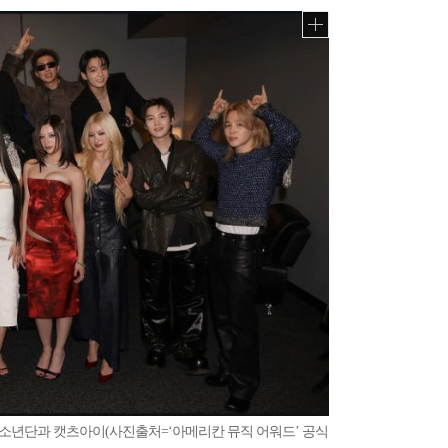
탄소년단과 캣츠아이(사진출처=‘아메리칸 뮤직 어워드’ 공식