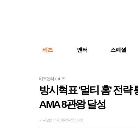
검색 바로가기
주메뉴 바로가기
주요 기사 바로가기
비즈
엔터
스페셜
비즈엔터
비즈
>
방시혁표 '멀티 홈' 전
AMA 8관왕 달성
기사입력 : 2026-05-27 13:00