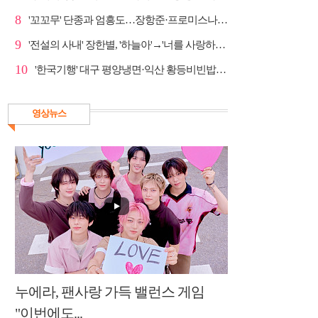
8
'꼬꼬무' 단종과 엄흥도…장항준·프로미스나인 이채영·...
9
'전설의 사내' 장한별, '하늘아'→'너를 사랑하고도' 명...
10
'한국기행' 대구 평양냉면·익산 황등비빈밥, 백년 식당...
영상뉴스
누에라, 팬사랑 가득 밸런스 게임
"이번에도...