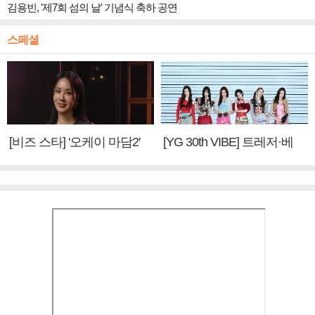
김용빈, '제7회 섬의 날' 기념식 축하 공연
스페셜
[비즈 스타] '오케이 마담2'
[YG 30th VIBE] 트레저·베
엄정화 "6년 만의 속편 제
이비몬스터, YG DNA 계승
작, 하늘의 뜻"(인터뷰)
③