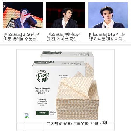
[비즈 포토] BTS 진, 광
[비즈 포토] 방탄소년
[비즈 포토] BTS 진, 눈
화문 밤하늘 수놓는 '비
단 진, 라이브 공연 중
빛 하나로 팬심 저격…
주얼 킹'의 열창
빛나는 독보적 아우라
독보적 카리스마