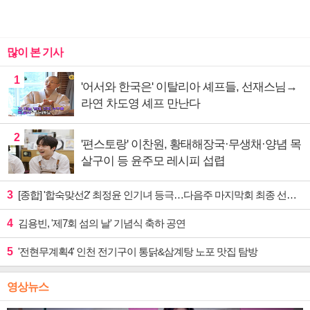
많이 본 기사
1
'어서와 한국은' 이탈리아 셰프들, 선재스님→
라연 차도영 셰프 만난다
2
'편스토랑' 이찬원, 황태해장국·무생채·양념 목
살구이 등 윤주모 레시피 섭렵
3
[종합] '합숙맞선2' 최정윤 인기녀 등극…다음주 마지막회 최종 선택 예고
4
김용빈, '제7회 섬의 날' 기념식 축하 공연
5
'전현무계획4' 인천 전기구이 통닭&삼계탕 노포 맛집 탐방
영상뉴스