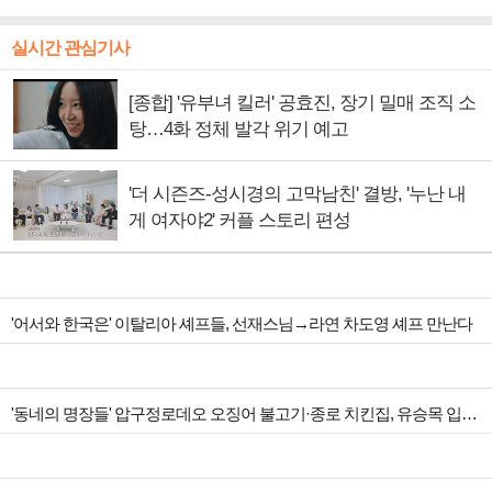
실시간 관심기사
[종합] '유부녀 킬러' 공효진, 장기 밀매 조직 소
탕…4화 정체 발각 위기 예고
'더 시즌즈-성시경의 고막남친' 결방, '누난 내
게 여자야2' 커플 스토리 편성
'어서와 한국은' 이탈리아 셰프들, 선재스님→라연 차도영 셰프 만난다
'동네의 명장들' 압구정로데오 오징어 불고기·종로 치킨집, 유승목 입맛 저격