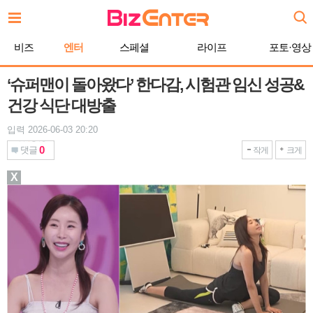
본
문
바
비즈
엔터
스페셜
라이프
포토·영상
로
가
기
‘슈퍼맨이 돌아왔다’ 한다감, 시험관 임신 성공&
건강 식단 대방출
입력 2026-06-03 20:20
0
댓글
작게
크게
X