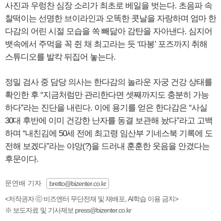
사진과 우렁찬 심장 소리가 최초로 베일을 벗는다. 초음파 속
찰떡이는 선명한 브이라인과 오똑한 콧날을 자랑하며 엄마 한
다감의 어린 시절 모습을 쏙 빼닮아 감탄을 자아낸다. 심지어
뱃속에서 주먹을 꼭 쥔 채 최고라는 듯 ‘따봉’ 포즈까지 취해
스튜디오를 발칵 뒤집어 놓는다.
정밀 검사 중 담당 의사는 한다감의 놀라운 자궁 건강 상태를
확인한 후 “지금처럼만 관리한다면 셋째까지도 충분히 가능
하다”라는 진단을 내린다. 이에 용기를 얻은 한다감은 “사실
30대 후반에 이미 건강한 난자를 동결 보관해 놨다”라고 고백
하며 “내친김에 50세 전에 최고령 임산부 기네스북 기록에 도
전해 보겠다”라는 야망(?)을 드러내 훈훈한 웃음을 안겼다는
후문이다.
문연배 기자
bretto@bizenter.co.kr
<저작권자 ⓒ 비즈엔터 무단전재 및 재배포, AI학습 이용 금지>
※ 보도자료 및 기사제보 press@bizenter.co.kr