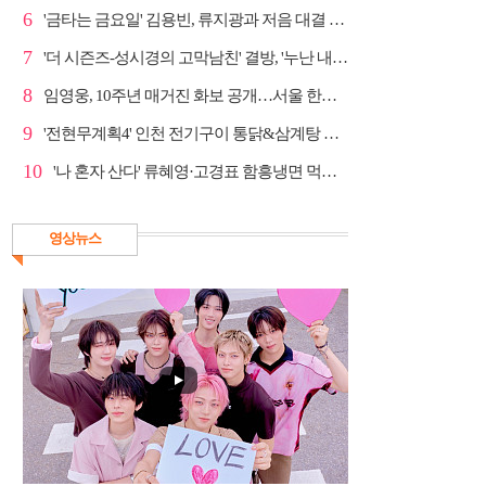
6
'금타는 금요일' 김용빈, 류지광과 저음 대결 승리
7
'더 시즌즈-성시경의 고막남친' 결방, '누난 내게 여자...
8
임영웅, 10주년 매거진 화보 공개…서울 한복판 대형 현...
9
'전현무계획4' 인천 전기구이 통닭&삼계탕 노포 맛집 탐방
10
'나 혼자 산다' 류혜영·고경표 함흥냉면 먹방→남산 산책
영상뉴스