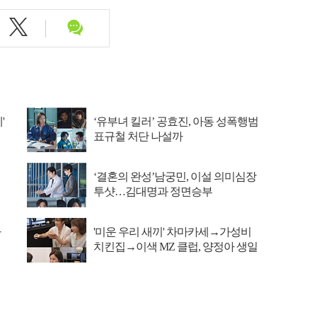
'
‘유부녀 킬러’ 공효진, 아동 성폭행범
표규철 처단 나설까
‘결혼의 완성’남궁민, 이설 의미심장
투샷…김대명과 정면승부
아
'미운 우리 새끼' 차마카세→가성비
치킨집→이색 MZ 클럽, 양정아 생일
파티