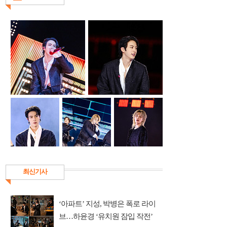
최신기사
‘아파트’ 지성, 박병은 폭로 라이
브…하윤경 ‘유치원 잠입 작전’