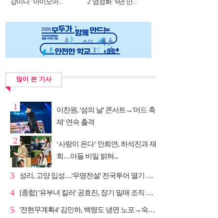
강미나 "아이오아...
2' 엄정화 "6년 만...
많이 본 기사
1
이찬원, '섬의 날' 콘서트→'머드 축
제' 연속 출격
2
‘사랑이 온다’ 안희연, 하석진과 재
회…아들 비밀 밝혀...
3
성리, 고양 입성…'무명전설' 전국투어 열기 지속
4
[종합] '유부녀 킬러' 공효진, 장기 밀매 조직 소탕…4...
5
'전현무계획4' 김민하, 백령도 냉면 노포→숙성 광어초...