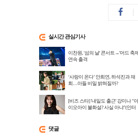
실시간 관심기사
이찬원, '섬의 날' 콘서트→'머드 축제
연속 출격
‘사랑이 온다’ 안희연, 하석진과 재
회…아들 비밀 밝혀질까?
[비즈 스타] '내일도 출근' 강미나 "
이오아이 불화설? 사실 아냐"(인터
뷰)
댓글