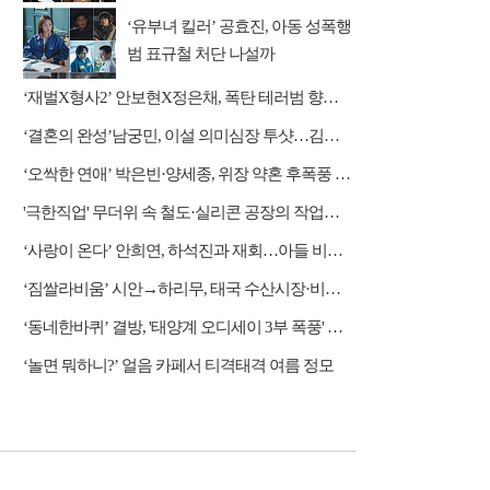
‘유부녀 킬러’ 공효진, 아동 성폭행
범 표규철 처단 나설까
‘재벌X형사2’ 안보현X정은채, 폭탄 테러범 향한 역공 시작
‘결혼의 완성’남궁민, 이설 의미심장 투샷…김대명과 정면승부
‘오싹한 연애’ 박은빈·양세종, 위장 약혼 후폭풍 쓰나미
'극한직업' 무더위 속 철도·실리콘 공장의 작업자들
‘사랑이 온다’ 안희연, 하석진과 재회…아들 비밀 밝혀질까?
‘짐쌀라비움’ 시안→하리무, 태국 수산시장·비밀 동굴 탐방
‘동네한바퀴’ 결방, '태양계 오디세이 3부 폭풍' 편성
‘놀면 뭐하니?’ 얼음 카페서 티격태격 여름 정모