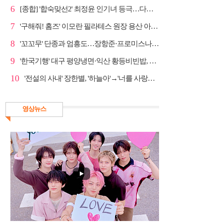
6
[종합] '합숙맞선2' 최정윤 인기녀 등극…다음주 마지막...
7
'구해줘! 홈즈' 이모란 필라테스 원장 용산 아파트 방...
8
'꼬꼬무' 단종과 엄흥도…장항준·프로미스나인 이채영·...
9
'한국기행' 대구 평양냉면·익산 황등비빈밥, 백년 식당...
10
'전설의 사내' 장한별, '하늘아'→'너를 사랑하고도' 명...
영상뉴스