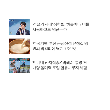
선
'전설의 사내' 장한별, '하늘아'→'너를
사랑하고도' 명품 무대
'한국기행' 부산 금정산성 유청길 명
인의 막걸리에 담긴 깊은 맛
'언니네 산지직송3' 박해준, 통영 견
내량 돌미역 조업 합류…루지 체험