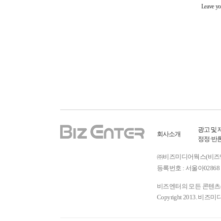
광고 및 
회사소개
정정·반
㈜비즈미디어웍스(비즈엔터) ㅣ
등록번호 : 서울아02868 
비즈엔터의 모든 콘텐츠(기
Copyright 2013. 비즈미