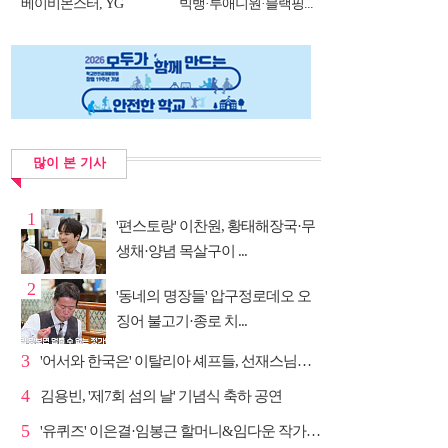
베이비몬스터, YG
빅뱅·투애니원·블랙핑...
DNA...
많이 본 기사
1
'편스토랑' 이찬원, 황태해장국·무
생채·양념 목살구이 ...
2
'동네의 명장들' 압구정로데오 오
징어 불고기·종로 치...
3
'어서와 한국은' 이탈리아 셰프들, 선재스님→라연 차도...
4
김용빈, '제7회 섬의 날' 기념식 축하 공연
5
'유퀴즈' 이은결·임봉근 할머니&임다운 작가·이승철, '...