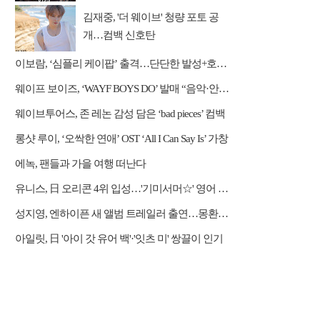
김재중, '더 웨이브' 청량 포토 공
개…컴백 신호탄
이보람, ‘심플리 케이팝’ 출격…단단한 발성+호소력 짙은 음색 무대 압도
웨이프 보이즈, ‘WAYF BOYS DO’ 발매 “음악·안무·비주얼 직접 참여”
웨이브투어스, 존 레논 감성 담은 ‘bad pieces’ 컴백
롱샷 루이, ‘오싹한 연애’ OST ‘All I Can Say Is’ 가창
에녹, 팬들과 가을 여행 떠난다
유니스, 日 오리콘 4위 입성…'기미서머☆' 영어 버전 발표
성지영, 엔하이픈 새 앨범 트레일러 출연…몽환적 서사 완성
아일릿, 日 '아이 갓 유어 백'·'잇츠 미' 쌍끌이 인기