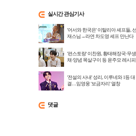
실시간 관심기사
'어서와 한국은' 이탈리아 셰프들, 
재스님→라연 차도영 셰프 만난다
'편스토랑' 이찬원, 황태해장국·무생
채·양념 목살구이 등 윤주모 레시피
섭렵
'전설의 사내' 성리, 이루네와 1등 대
결…임영웅 '보금자리' 열창
댓글