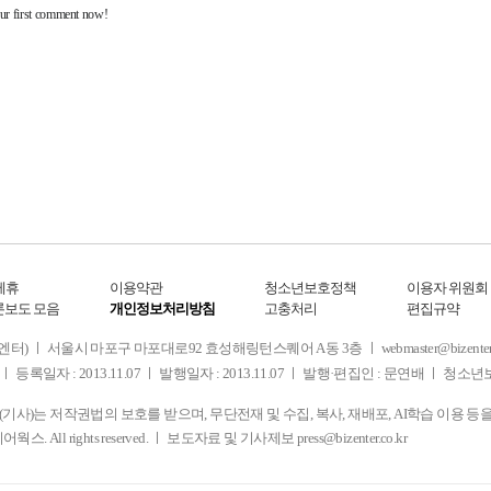
제휴
이용약관
청소년보호정책
이용자 위원회
론보도 모음
개인정보처리방침
고충처리
편집규약
 서울시 마포구 마포대로92 효성해링턴스퀘어 A동 3층 ㅣ webmaster@bizenter.co.kr
ㅣ 등록일자 : 2013.11.07 ㅣ 발행일자 : 2013.11.07 ㅣ 발행·편집인 : 문연배 ㅣ 청
사)는 저작권법의 보호를 받으며, 무단전재 및 수집, 복사, 재배포, AI학습 이용 등
디어웍스. All rights reserved. ㅣ 보도자료 및 기사제보
press@bizenter.co.kr