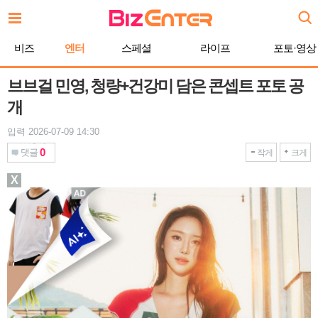
본
문
바
비즈
엔터
스페셜
라이프
포토·영상
로
가
기
브브걸 민영, 청량+건강미 담은 콘셉트 포토 공
개
입력 2026-07-09 14:30
0
댓글
작게
크게
X