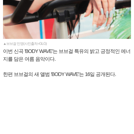
▲브브걸 민영(사진출처=GLG)
이번 신곡 'BODY WAVE'는 브브걸 특유의 밝고 긍정적인 에너
지를 담은 여름 음악이다.
​한편 브브걸의 새 앨범 'BODY WAVE'는 16일 공개된다.