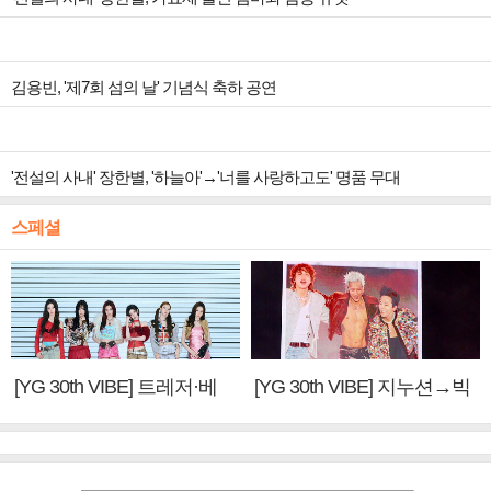
김용빈, '제7회 섬의 날' 기념식 축하 공연
'전설의 사내' 장한별, '하늘아'→'너를 사랑하고도' 명품 무대
스페셜
[YG 30th VIBE] 트레저·베
[YG 30th VIBE] 지누션→빅
이비몬스터, YG DNA 계승
뱅·투애니원·블랙핑크, YG
③
만의 문법②