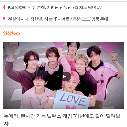
4
‘KSI 영향력 지수’ 론칭, 이찬원·전유진 7월 차트 남녀 1위
5
'전설의 사내' 장한별, '하늘아'→'너를 사랑하고도' 명품 무대
영상뉴스
누에라, 팬사랑 가득 밸런스 게임 "이번에도 같이 달려보
자"