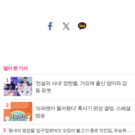
많이 본 기사
1
'전설의 사내' 장한별, 가요제 출신 엄마와 감
동 듀엣
2
'슈퍼맨이 돌아왔다' 혹서기 편성 결방, 스페셜
방송
3
'동네의 명장들' 압구정로데오 오징어 불고기·종로 치킨집, 유승목 입맛 저격