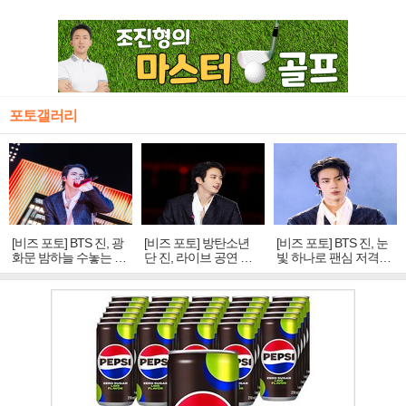
포토갤러리
[비즈 포토] BTS 진, 광
[비즈 포토] 방탄소년
[비즈 포토] BTS 진, 눈
화문 밤하늘 수놓는 '비
단 진, 라이브 공연 중
빛 하나로 팬심 저격…
주얼 킹'의 열창
빛나는 독보적 아우라
독보적 카리스마