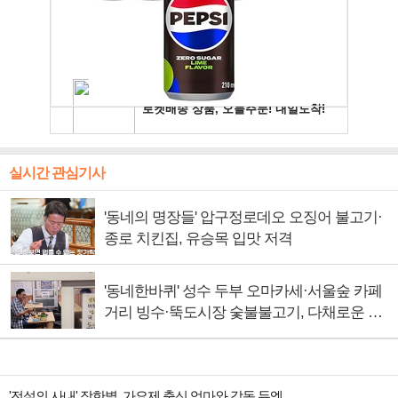
실시간 관심기사
'동네의 명장들' 압구정로데오 오징어 불고기·
종로 치킨집, 유승목 입맛 저격
'동네한바퀴' 성수 두부 오마카세·서울숲 카페
거리 빙수·뚝도시장 숯불불고기, 다채로운 서
울의 맛
'전설의 사내' 장한별, 가요제 출신 엄마와 감동 듀엣