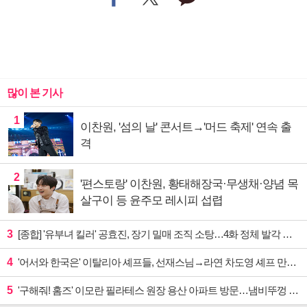
많이 본 기사
1
이찬원, '섬의 날' 콘서트→'머드 축제' 연속 출
격
2
'편스토랑' 이찬원, 황태해장국·무생채·양념 목
살구이 등 윤주모 레시피 섭렵
3
[종합] '유부녀 킬러' 공효진, 장기 밀매 조직 소탕…4화 정체 발각 위기 예고
4
'어서와 한국은' 이탈리아 셰프들, 선재스님→라연 차도영 셰프 만난다
5
'구해줘! 홈즈' 이모란 필라테스 원장 용산 아파트 방문…냄비뚜껑 운동법 소개