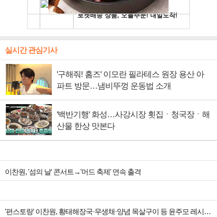
실시간 관심기사
'구해줘! 홈즈' 이모란 필라테스 원장 용산 아
파트 방문…냄비뚜껑 운동법 소개
'백반기행' 화성…사강시장 횟집ㆍ청국장ㆍ해
산물 한상 맛본다
이찬원, '섬의 날' 콘서트→'머드 축제' 연속 출격
'편스토랑' 이찬원, 황태해장국·무생채·양념 목살구이 등 윤주모 레시피 섭렵