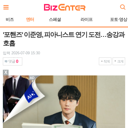
본
문
바
비즈
엔터
스페셜
라이프
포토·영상
로
가
기
'포핸즈' 이준영, 피아니스트 연기 도전…송강과
호흡
입력 2026-07-09 15:30
0
댓글
작게
크게
X