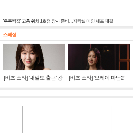
'우주떡집' 고흥 위치 1호점 장사 준비…지락실 메인 셰프 대결
스페셜
[비즈 스타] '내일도 출근' 강
[비즈 스타] '오케이 마담2'
미나 "아이오아이 불화설?
엄정화 "6년 만의 속편 제
사실 아냐"(인터뷰)
작, 하늘의 뜻"(인터뷰)