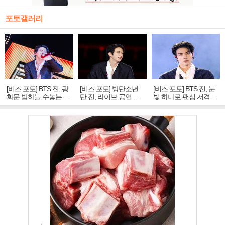
포토갤러리
[비즈 포토] BTS 진, 광
[비즈 포토] 방탄소년
[비즈 포토] BTS 진, 눈
화문 밤하늘 수놓는 '비
단 진, 라이브 공연 중
빛 하나로 팬심 저격…
주얼 킹'의 열창
빛나는 독보적 아우라
독보적 카리스마