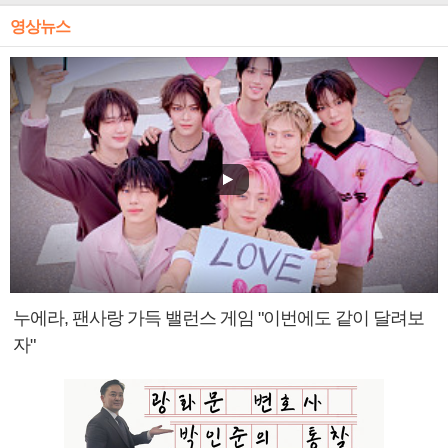
영상뉴스
누에라, 팬사랑 가득 밸런스 게임 "이번에도 같이 달려보
자"