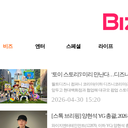
검색 바로가기
주메뉴 바로가기
주요 기사 바로가기
비즈
엔터
스페셜
라이프
'토이 스토리5' 미리 만난다…디즈
월트디즈니 컴퍼니 코리아(이하 디즈니코리아)가 
앞두고 현대백화점과 협업해 대규모 팝업 스토어
리미엄...
2026-04-30 15:20
와이지엔터테인먼트(122870, 이하 YG) 양