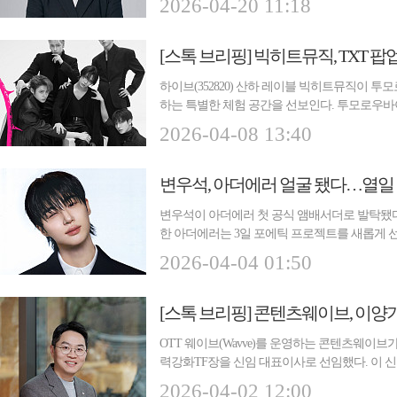
2026-04-20 11:18
하이브(352820) 산하 레이블 빅히트뮤직이 투
하는 특별한 체험 공간을 선보인다. 투모로우바
용산 사...
2026-04-08 13:40
변우석, 아더에러 얼굴 됐다…열일
변우석이 아더에러 첫 공식 앰배서더로 발탁됐다
한 아더에러는 3일 포에틱 프로젝트를 새롭게 
중심의...
2026-04-04 01:50
OTT 웨이브(Wavve)를 운영하는 콘텐츠웨이브가
력강화TF장을 신임 대표이사로 선임했다. 이 신임
두루 거친 ...
2026-04-02 12:00