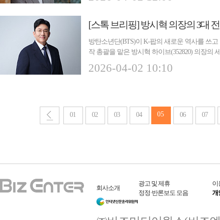
방탄소년단(BTS)이 K-팝의 새로운 역사를 쓰고
작 총괄을 맡은 방시혁 하이브(352820) 의장의
은 2...
2026-04-02 10:10
05
01
02
03
04
06
07
광고 및 제휴
이
회사소개
정정·반론보도 모음
개