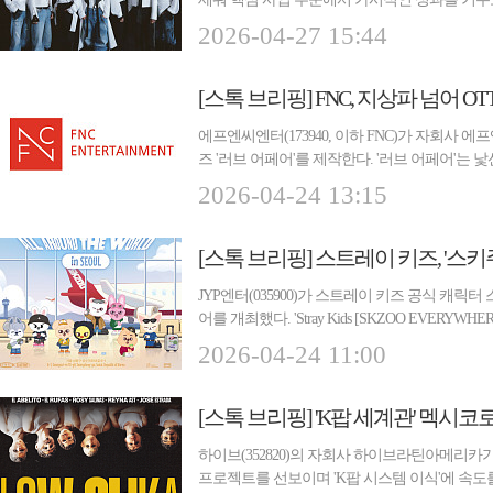
앨범과 공...
2026-04-27 15:44
[스톡 브리핑] FNC, 지상파 넘어 
에프엔씨엔터(173940, 이하 FNC)가 자회사
즈 '러브 어페어'를 제작한다. '러브 어페어'는
이 ...
2026-04-24 13:15
JYP엔터(035900)가 스트레이 키즈 공식 캐릭
어를 개최했다. 'Stray Kids [SKZOO EVERYWHER
POP-UP STORE(스...
2026-04-24 11:00
하이브(352820)의 자회사 하이브라틴아메리
프로젝트를 선보이며 'K팝 시스템 이식'에 속도