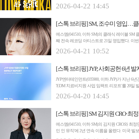
클리카...
2026-04-22 14:45
[스톡 브리핑] SM, 조수미 영입…
에스엠(041510, 이하 SM)의 클래식 레이블 
째 전속 레코딩 아티스트로 21일 영입했다. 이
레이...
2026-04-21 10:52
JYP엔터테인먼트(035900, 이하 JYP)가 지난
'EDM 치료비지원 사업 임팩트 리포트'를 20일 발
지 '세...
2026-04-20 14:45
에스엠(041510, 이하 SM)의 김지원 CRO와 
민 인 뮤직'에 2년 연속 이름을 올렸다. 미국 
'202...