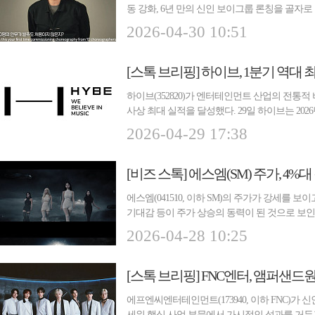
동 강화, 6년 만의 신인 보이그룹 론칭을 골자로 
로...
2026-04-30 10:51
[스톡 브리핑] 하이브, 1분기 역대 
하이브(352820)가 엔터테인먼트 산업의 전통적
사상 최대 실적을 달성했다. 29일 하이브는 2026
집...
2026-04-29 17:38
에스엠(041510, 이하 SM)의 주가가 강세를 보
기대감 등이 주가 상승의 동력이 된 것으로 보인다. 
비...
2026-04-28 10:25
[스톡 브리핑] FNC엔터, 앰퍼샌드
에프엔씨엔터테인먼트(173940, 이하 FNC)가
세워 핵심 사업 부문에서 가시적인 성과를 거두고 