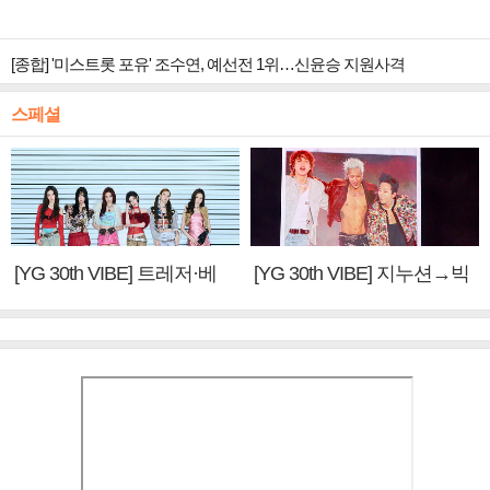
[종합] '미스트롯 포유' 조수연, 예선전 1위…신윤승 지원사격
스페셜
[YG 30th VIBE] 트레저·베
[YG 30th VIBE] 지누션→빅
이비몬스터, YG DNA 계승
뱅·투애니원·블랙핑크, YG
③
만의 문법②