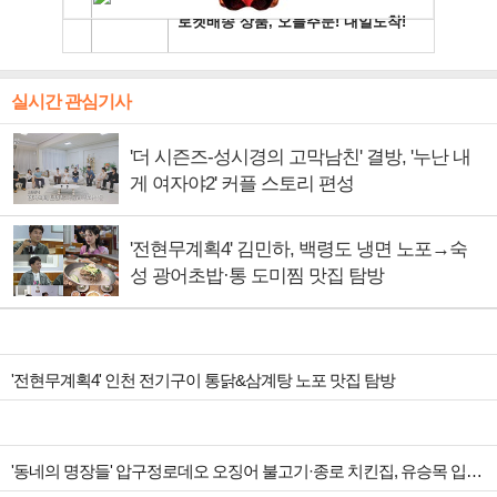
실시간 관심기사
'더 시즌즈-성시경의 고막남친' 결방, '누난 내
게 여자야2' 커플 스토리 편성
'전현무계획4' 김민하, 백령도 냉면 노포→숙
성 광어초밥·통 도미찜 맛집 탐방
'전현무계획4' 인천 전기구이 통닭&삼계탕 노포 맛집 탐방
'동네의 명장들' 압구정로데오 오징어 불고기·종로 치킨집, 유승목 입맛 저격