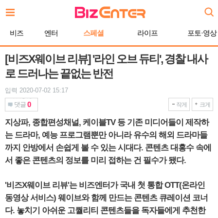
본
문
바
비즈
엔터
스페셜
라이프
포토·영상
로
가
기
[비즈X웨이브 리뷰] '라인 오브 듀티', 경찰 내사
로 드러나는 끝없는 반전
입력 2020-07-02 15:17
0
댓글
작게
크게
지상파, 종합편성채널, 케이블TV 등 기존 미디어들이 제작하
는 드라마, 예능 프로그램뿐만 아니라 유수의 해외 드라마들
까지 안방에서 손쉽게 볼 수 있는 시대다. 콘텐츠 대홍수 속에
서 좋은 콘텐츠의 정보를 미리 접하는 건 필수가 됐다.
'비즈X웨이브 리뷰'는 비즈엔터가 국내 첫 통합 OTT(온라인
동영상 서비스) 웨이브와 함께 만드는 콘텐츠 큐레이션 코너
다. 놓치기 아쉬운 고퀄리티 콘텐츠들을 독자들에게 추천한