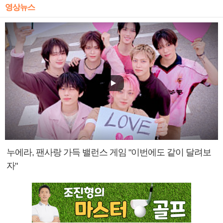
영상뉴스
누에라, 팬사랑 가득 밸런스 게임 "이번에도 같이 달려보
자"