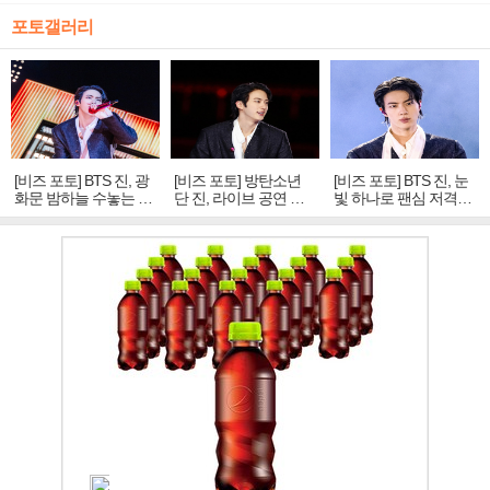
포토갤러리
[비즈 포토] BTS 진, 광
[비즈 포토] 방탄소년
[비즈 포토] BTS 진, 눈
화문 밤하늘 수놓는 '비
단 진, 라이브 공연 중
빛 하나로 팬심 저격…
주얼 킹'의 열창
빛나는 독보적 아우라
독보적 카리스마