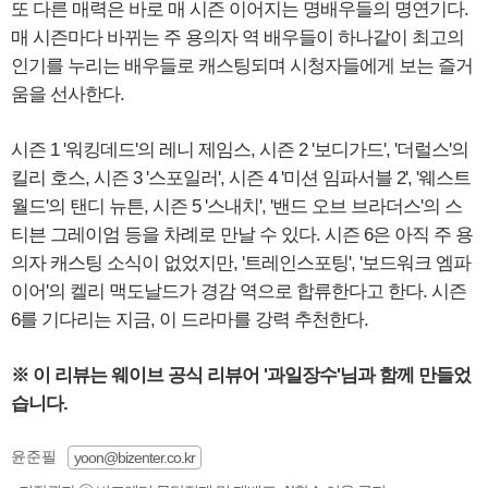
또 다른 매력은 바로 매 시즌 이어지는 명배우들의 명연기다.
매 시즌마다 바뀌는 주 용의자 역 배우들이 하나같이 최고의
인기를 누리는 배우들로 캐스팅되며 시청자들에게 보는 즐거
움을 선사한다.
시즌 1 '워킹데드'의 레니 제임스, 시즌 2 '보디가드', '더럴스'의
킬리 호스, 시즌 3 '스포일러', 시즌 4 '미션 임파서블 2', '웨스트
월드'의 탠디 뉴튼, 시즌 5 '스내치', '밴드 오브 브라더스'의 스
티븐 그레이엄 등을 차례로 만날 수 있다. 시즌 6은 아직 주 용
의자 캐스팅 소식이 없었지만, '트레인스포팅', '보드워크 엠파
이어'의 켈리 맥도날드가 경감 역으로 합류한다고 한다. 시즌
6를 기다리는 지금, 이 드라마를 강력 추천한다.
※ 이 리뷰는 웨이브 공식 리뷰어 '과일장수'님과 함께 만들었
습니다.
윤준필
yoon@bizenter.co.kr