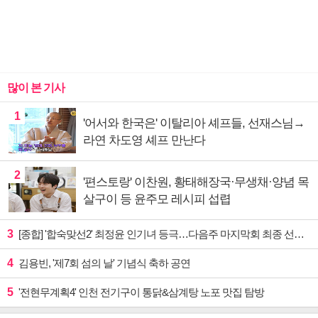
많이 본 기사
1
'어서와 한국은' 이탈리아 셰프들, 선재스님→
라연 차도영 셰프 만난다
2
'편스토랑' 이찬원, 황태해장국·무생채·양념 목
살구이 등 윤주모 레시피 섭렵
3
[종합] '합숙맞선2' 최정윤 인기녀 등극…다음주 마지막회 최종 선택 예고
4
김용빈, '제7회 섬의 날' 기념식 축하 공연
5
'전현무계획4' 인천 전기구이 통닭&삼계탕 노포 맛집 탐방