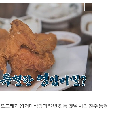
 오드레기 왕거미식당과 52년 전통 옛날 치킨 진주 통닭