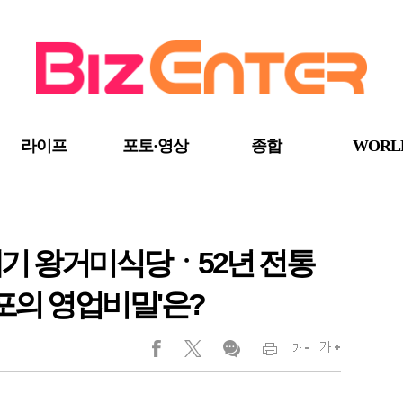
라이프
포토·영상
종합
WORL
레기 왕거미식당ㆍ52년 전통
노포의 영업비밀'은?