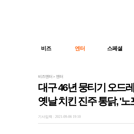
검색 바로가기
주메뉴 바로가기
주요 기사 바로가기
비즈
엔터
스페셜
비즈엔터
엔터
>
대구 46년 뭉티기 오드
옛날 치킨 진주 통닭, '
기사입력 : 2021-09-06 19:10