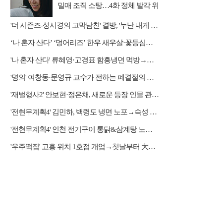
밀매 조직 소탕…4화 정체 발각 위
기 예고
'더 시즌즈-성시경의 고막남친' 결방, '누난 내게 여자야2' 커플 스토리 편성
‘나 혼자 산다’ ‘덩어리즈’ 한우 새우살·꽃등심→멕시칸 화이타&쫄면 등 몸보신 코스
'나 혼자 산다' 류혜영·고경표 함흥냉면 먹방→남산 산책
'명의' 여창동·문영규 교수가 전하는 폐결절의 모든 것
'재벌형사2' 안보현·정은채, 새로운 등장 인물 관계도 본격 전개
'전현무계획4' 김민하, 백령도 냉면 노포→숙성 광어초밥·통 도미찜 맛집 탐방
'전현무계획4' 인천 전기구이 통닭&삼계탕 노포 맛집 탐방
'우주떡집' 고흥 위치 1호점 개업→첫날부터 大위기