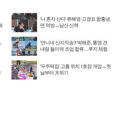
'나 혼자 산다' 류혜영·고경표 함흥냉
예
면 먹방→남산 산책
,
'언니네 산지직송3' 박해준, 통영 견
내량 돌미역 조업 합류…루지 체험
'우주떡집' 고흥 위치 1호점 개업→첫
맛
날부터 大위기