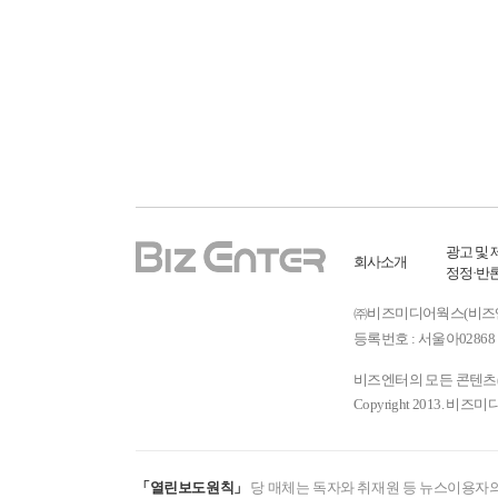
광고 및 
회사소개
정정·반
㈜비즈미디어웍스(비즈엔터) ㅣ
등록번호 : 서울아02868 
비즈엔터의 모든 콘텐츠(기
Copyright 2013. 비즈미
「열린보도원칙」
당 매체는 독자와 취재원 등 뉴스이용자의