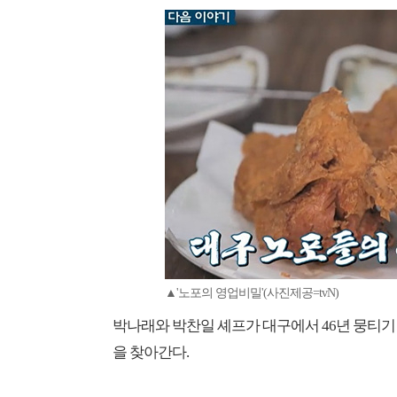
▲'노포의 영업비밀'(사진제공=tvN)
박나래와 박찬일 셰프가 대구에서 46년 뭉티기
을 찾아간다.