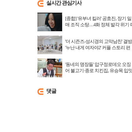
실시간 관심기사
[종합] '유부녀 킬러' 공효진, 장기 밀
매 조직 소탕…4화 정체 발각 위기 
고
'더 시즌즈-성시경의 고막남친' 결방
'누난 내게 여자야2' 커플 스토리 편
성
'동네의 명장들' 압구정로데오 오징
어 불고기·종로 치킨집, 유승목 입
저격
댓글