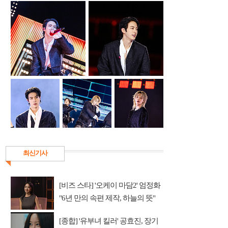
최신기사
[비즈 스타] '오케이 마담2' 엄정화
"6년 만의 속편 제작, 하늘의 뜻"
(인터뷰)
[종합] '유부녀 킬러' 공효진, 장기