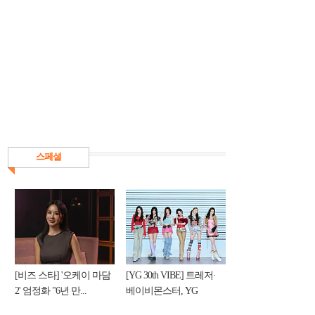
스페셜
[비즈 스타] '오케이 마담
[YG 30th VIBE] 트레저·
2' 엄정화 "6년 만...
베이비몬스터, YG
DNA...