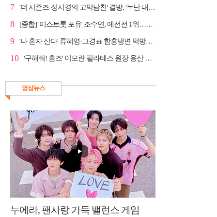
7
'더 시즌즈-성시경의 고막남친' 결방, '누난 내게 여자...
8
[종합] '미스트롯 포유' 조수연, 예선전 1위…신윤승 지...
9
'나 혼자 산다' 류혜영·고경표 함흥냉면 먹방→남산 산책
10
'구해줘! 홈즈' 이모란 필라테스 원장 용산 아파트 방...
영상뉴스
누에라, 팬사랑 가득 밸런스 게임