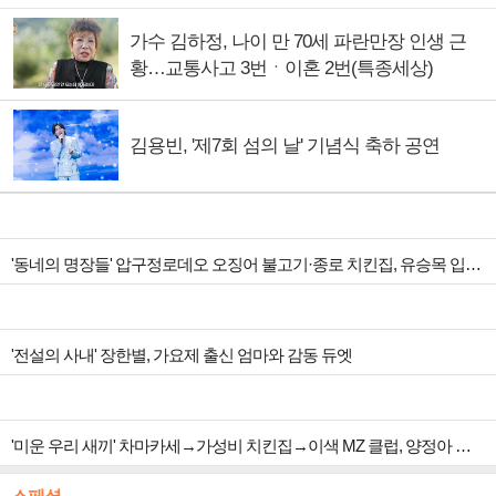
가수 김하정, 나이 만 70세 파란만장 인생 근
황…교통사고 3번ㆍ이혼 2번(특종세상)
김용빈, '제7회 섬의 날' 기념식 축하 공연
'동네의 명장들' 압구정로데오 오징어 불고기·종로 치킨집, 유승목 입맛 저격
'전설의 사내' 장한별, 가요제 출신 엄마와 감동 듀엣
'미운 우리 새끼' 차마카세→가성비 치킨집→이색 MZ 클럽, 양정아 생일파티