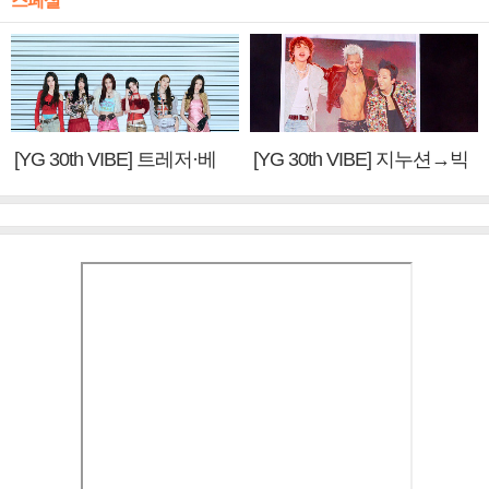
스페셜
[YG 30th VIBE] 트레저·베
[YG 30th VIBE] 지누션→빅
이비몬스터, YG DNA 계승
뱅·투애니원·블랙핑크, YG
③
만의 문법②