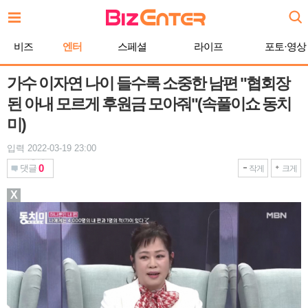
본
문
바
비즈
엔터
스페셜
라이프
포토·영상
로
가
기
가수 이자연 나이 들수록 소중한 남편 "협회장
된 아내 모르게 후원금 모아줘"(속풀이쇼 동치
미)
입력 2022-03-19 23:00
0
댓글
작게
크게
X