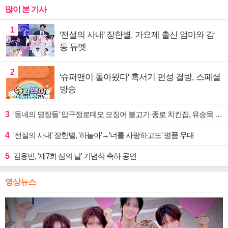
많이 본 기사
1
'전설의 사내' 장한별, 가요제 출신 엄마와 감
동 듀엣
2
'슈퍼맨이 돌아왔다' 혹서기 편성 결방, 스페셜
방송
3
'동네의 명장들' 압구정로데오 오징어 불고기·종로 치킨집, 유승목 입맛 저격
4
'전설의 사내' 장한별, '하늘아'→'너를 사랑하고도' 명품 무대
5
김용빈, '제7회 섬의 날' 기념식 축하 공연
영상뉴스