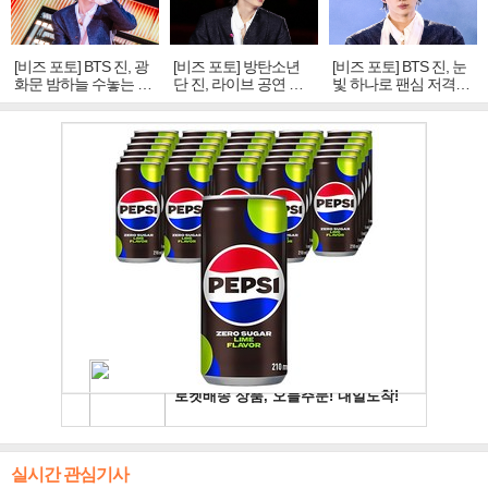
[비즈 포토] BTS 진, 광
[비즈 포토] 방탄소년
[비즈 포토] BTS 진, 눈
화문 밤하늘 수놓는 '비
단 진, 라이브 공연 중
빛 하나로 팬심 저격…
주얼 킹'의 열창
빛나는 독보적 아우라
독보적 카리스마
실시간 관심기사