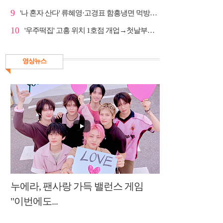
9
'나 혼자 산다' 류혜영·고경표 함흥냉면 먹방→남산 산책
10
'우주떡집' 고흥 위치 1호점 개업→첫날부터 大위기
영상뉴스
누에라, 팬사랑 가득 밸런스 게임
"이번에도...