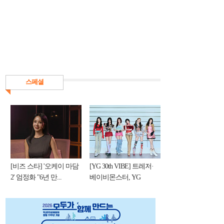
스페셜
[비즈 스타] '오케이 마담
[YG 30th VIBE] 트레저·
2' 엄정화 "6년 만...
베이비몬스터, YG
DNA...