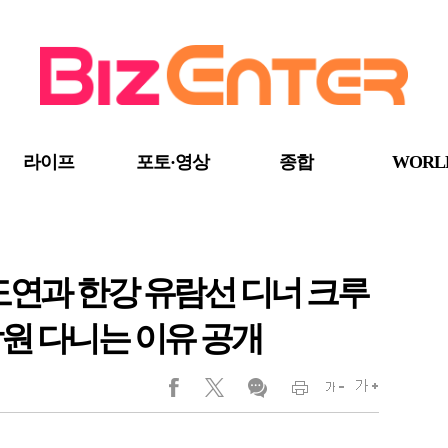
라이프
포토·영상
종합
WORL
장도연과 한강 유람선 디너 크루
원 다니는 이유 공개