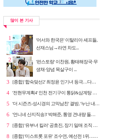
많이 본 기사
1
'어서와 한국은' 이탈리아 셰프들,
선재스님→라연 차도...
2
'편스토랑' 이찬원, 황태해장국·무
생채·양념 목살구이 ...
3
[종합] '합숙맞선2' 최정윤 인기녀 등극…다음주 마지막...
4
'전현무계획4' 인천 전기구이 통닭&삼계탕 노포 맛집 탐방
5
'더 시즌즈-성시경의 고막남친' 결방, '누난 내게 여자...
6
'언니네 산지직송3' 박해준, 통영 견내량 돌미역 조업 ...
7
[종합] '유부녀 킬러' 공효진, 장기 밀매 조직 소탕…4...
8
[종합] '미스트롯 포유' 조수연, 예선전 1위…신윤승 지...