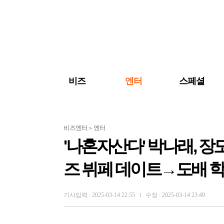
검색 바로가기
주메뉴 바로가기
주요 기사 바로가기
비즈
엔터
스페셜
비즈엔터
엔터
>
'나혼자산다' 박나래, 
즈 뷔페 데이트→도배 학
기사입력 : 2025-03-14 22:55
수정 : 2025-03-14 23:49
l