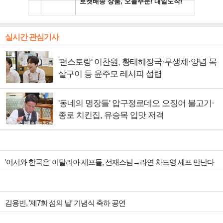
실시간 관심기사
'편스토랑' 이찬원, 황태해장국·무생채·양념 목
살구이 등 윤주모 레시피 섭렵
'동네의 명장들' 압구정로데오 오징어 불고기·
종로 치킨집, 유승목 입맛 저격
'어서와 한국은' 이탈리아 셰프들, 선재스님→라연 차도영 셰프 만난다
김용빈, '제7회 섬의 날' 기념식 축하 공연