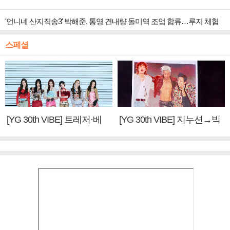
'언니네 산지직송3' 박해준, 통영 견내량 돌미역 조업 합류…루지 체험
스페셜
[YG 30th VIBE] 트레저·베
[YG 30th VIBE] 지누션→빅
이비몬스터, YG DNA 계승
뱅·투애니원·블랙핑크, YG
③
만의 문법②