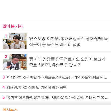
많이 본 기사
1
'편스토랑' 이찬원, 황태해장국·무생채·양념 목
살구이 등 윤주모 레시피 섭렵
2
'동네의 명장들' 압구정로데오 오징어 불고기·
종로 치킨집, 유승목 입맛 저격
3
'어서와 한국은' 이탈리아 셰프들, 선재스님→라연 차도영 셰프 만난다
4
김용빈, '제7회 섬의 날' 기념식 축하 공연
5
'유퀴즈' 이은결·임봉근 할머니&임다운 작가·이승철, '오래 살고 볼 일' 특집 출격
영상뉴스