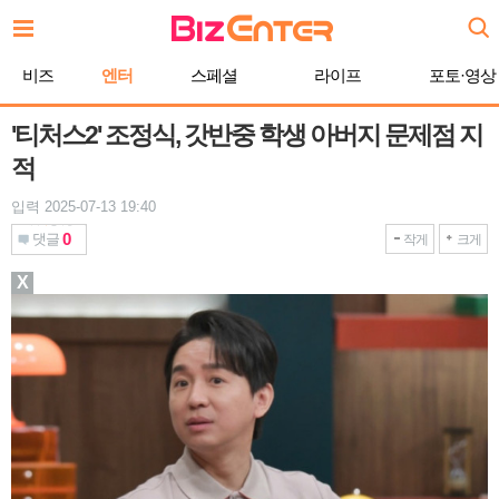
본
문
바
비즈
엔터
스페셜
라이프
포토·영상
로
가
기
'티처스2' 조정식, 갓반중 학생 아버지 문제점 지
적
입력 2025-07-13 19:40
0
댓글
작게
크게
X