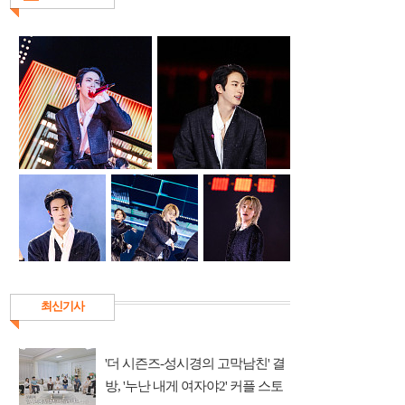
최신기사
'더 시즌즈-성시경의 고막남친' 결
방, '누난 내게 여자야2' 커플 스토