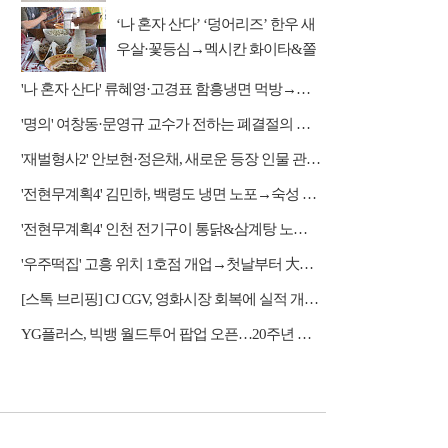
리 편성
‘나 혼자 산다’ ‘덩어리즈’ 한우 새
우살·꽃등심→멕시칸 화이타&쫄
면 등 몸보신 코스
'나 혼자 산다' 류혜영·고경표 함흥냉면 먹방→남산 산책
'명의' 여창동·문영규 교수가 전하는 폐결절의 모든 것
'재벌형사2' 안보현·정은채, 새로운 등장 인물 관계도 본격 전개
'전현무계획4' 김민하, 백령도 냉면 노포→숙성 광어초밥·통 도미찜 맛집 탐방
'전현무계획4' 인천 전기구이 통닭&삼계탕 노포 맛집 탐방
'우주떡집' 고흥 위치 1호점 개업→첫날부터 大위기
[스톡 브리핑] CJ CGV, 영화시장 회복에 실적 개선…2Q 매출 5939억
YG플러스, 빅뱅 월드투어 팝업 오픈…20주년 응원봉 공개