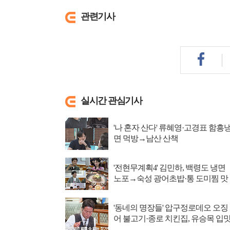
관련기사
실시간 관심기사
'나 혼자 산다' 류혜영·고경표 함흥
면 먹방→남산 산책
'전현무계획4' 김민하, 백령도 냉면
노포→숙성 광어초밥·통 도미찜 맛
집 탐방
'동네의 명장들' 압구정로데오 오징
어 불고기·종로 치킨집, 유승목 입
저격