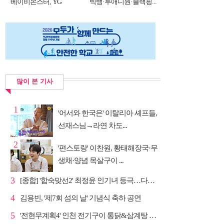
베이비몬스터, YG
빅뱅·투애니원·블랙핑...
DNA...
많이 본 기사
1
'어서와 한국은' 이탈리아 셰프들,
선재스님→라연 차도...
2
'편스토랑' 이찬원, 황태해장국·무
생채·양념 목살구이 ...
3
[종합] '합숙맞선2' 최정윤 인기녀 등극…다음주 마지막...
4
김용빈, '제7회 섬의 날' 기념식 축하 공연
5
'전현무계획4' 인천 전기구이 통닭&삼계탕 노포 맛집 탐방