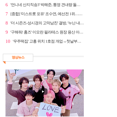
6
'언니네 산지직송3' 박해준, 통영 견내량 돌미역 조업 ...
7
[종합] '미스트롯 포유' 조수연, 예선전 1위…신윤승 지...
8
'더 시즌즈-성시경의 고막남친' 결방, '누난 내게 여자...
9
'구해줘! 홈즈' 이모란 필라테스 원장 용산 아파트 방...
10
'우주떡집' 고흥 위치 1호점 개업→첫날부터 大위기
영상뉴스