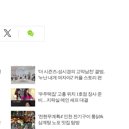
냉
'더 시즌즈-성시경의 고막남친' 결방,
'누난 내게 여자야2' 커플 스토리 편
성
'우주떡집' 고흥 위치 1호점 장사 준
비…지락실 메인 셰프 대결
'전현무계획4' 인천 전기구이 통닭&
맛
삼계탕 노포 맛집 탐방