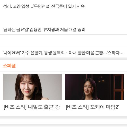
성리, 고양 입성…'무명전설' 전국투어 열기 지속
'금타는 금요일' 김용빈, 류지광과 저음 대결 승리
'나이 80세' 가수 윤항기, 동생 윤복희ㆍ아내 향한 마음 근황…'스타다큐 마이웨이' 출연
스페셜
[비즈 스타] '내일도 출근' 강
[비즈 스타] '오케이 마담2'
미나 "아이오아이 불화설?
엄정화 "6년 만의 속편 제
사실 아냐"(인터뷰)
작, 하늘의 뜻"(인터뷰)