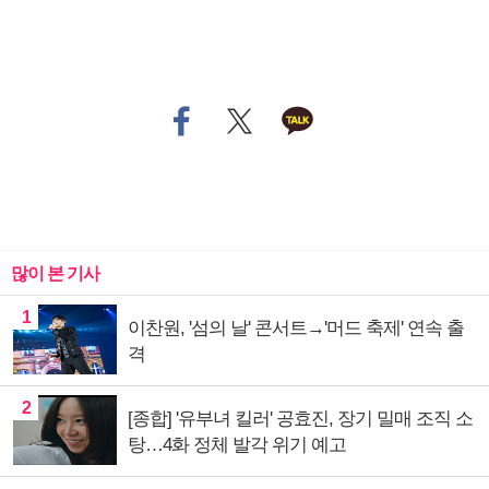
많이 본 기사
1
이찬원, '섬의 날' 콘서트→'머드 축제' 연속 출
격
2
[종합] '유부녀 킬러' 공효진, 장기 밀매 조직 소
탕…4화 정체 발각 위기 예고