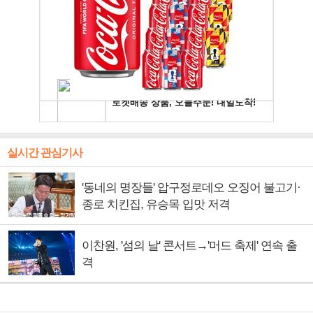
실시간 관심기사
'동네의 명장들' 압구정로데오 오징어 불고기·
종로 치킨집, 유승목 입맛 저격
이찬원, '섬의 날' 콘서트→'머드 축제' 연속 출
격