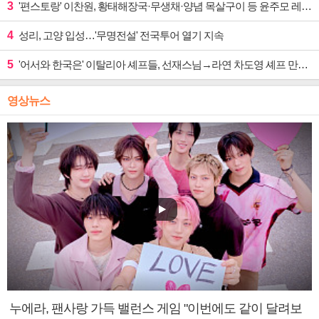
3
'편스토랑' 이찬원, 황태해장국·무생채·양념 목살구이 등 윤주모 레시피 섭렵
4
성리, 고양 입성…'무명전설' 전국투어 열기 지속
5
'어서와 한국은' 이탈리아 셰프들, 선재스님→라연 차도영 셰프 만난다
영상뉴스
누에라, 팬사랑 가득 밸런스 게임 "이번에도 같이 달려보