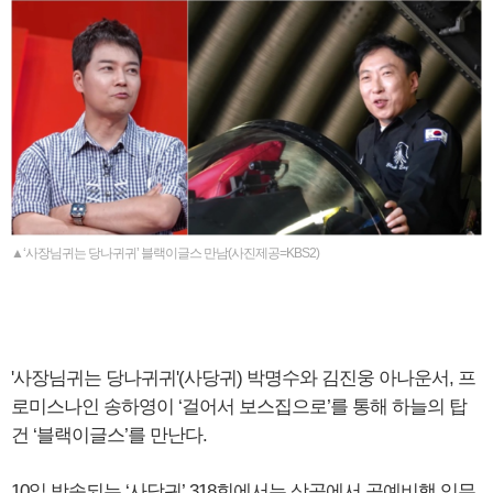
▲‘사장님귀는 당나귀귀’ 블랙이글스 만남(사진제공=KBS2)
'사장님귀는 당나귀귀'(사당귀) 박명수와 김진웅 아나운서, 프
로미스나인 송하영이 ‘걸어서 보스집으로’를 통해 하늘의 탑
건 ‘블랙이글스’를 만난다.
10일 방송되는 ‘사당귀’ 318회에서는 상공에서 곡예비행 임무