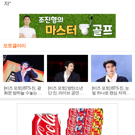
자"
포토갤러리
[비즈 포토] BTS 진, 광
[비즈 포토] 방탄소년
[비즈 포토] BTS 진, 눈
화문 밤하늘 수놓는 '비
단 진, 라이브 공연 중
빛 하나로 팬심 저격…
주얼 킹'의 열창
빛나는 독보적 아우라
독보적 카리스마