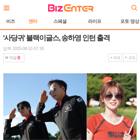
본
문
바
비즈
엔터
스페셜
라이프
포토·영상
로
가
기
'사당귀' 블랙이글스, 송하영 인턴 출격
입력 2025-08-10 07:30
0
댓글
작게
크게