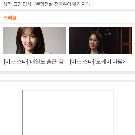
성리, 고양 입성…'무명전설' 전국투어 열기 지속
스페셜
[비즈 스타] '내일도 출근' 강
[비즈 스타] '오케이 마담2'
미나 "아이오아이 불화설?
엄정화 "6년 만의 속편 제
사실 아냐"(인터뷰)
작, 하늘의 뜻"(인터뷰)