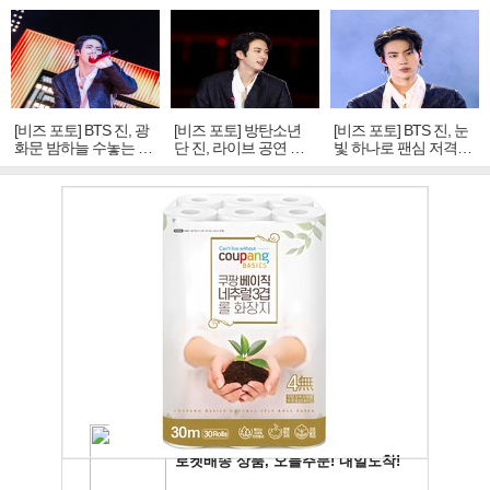
[비즈 포토] BTS 진, 광
[비즈 포토] 방탄소년
[비즈 포토] BTS 진, 눈
화문 밤하늘 수놓는 '비
단 진, 라이브 공연 중
빛 하나로 팬심 저격…
주얼 킹'의 열창
빛나는 독보적 아우라
독보적 카리스마