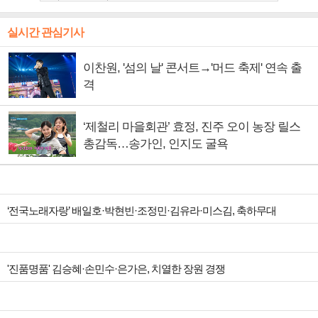
실시간 관심기사
이찬원, '섬의 날' 콘서트→'머드 축제' 연속 출
격
‘제철리 마을회관’ 효정, 진주 오이 농장 릴스
총감독…송가인, 인지도 굴욕
‘전국노래자랑’ 배일호·박현빈·조정민·김유라·미스김, 축하무대
'진품명품' 김승혜·손민수·은가은, 치열한 장원 경쟁