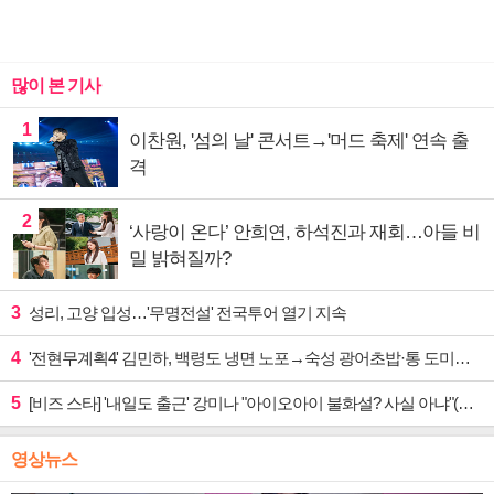
많이 본 기사
1
이찬원, '섬의 날' 콘서트→'머드 축제' 연속 출
격
2
‘사랑이 온다’ 안희연, 하석진과 재회…아들 비
밀 밝혀질까?
3
성리, 고양 입성…'무명전설' 전국투어 열기 지속
4
'전현무계획4' 김민하, 백령도 냉면 노포→숙성 광어초밥·통 도미찜 맛집 탐방
5
[비즈 스타] '내일도 출근' 강미나 "아이오아이 불화설? 사실 아냐"(인터뷰)
영상뉴스