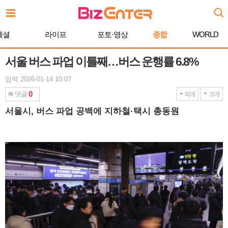
본
문
바
페셜
라이프
포토·영상
종합
WORLD
로
가
기
서울 버스 파업 이틀째…버스 운행률 6.8%
입력 2026-01-14 10:07
0
댓글
작게
크게
서울시, 버스 파업 공백에 지하철·택시 총동원