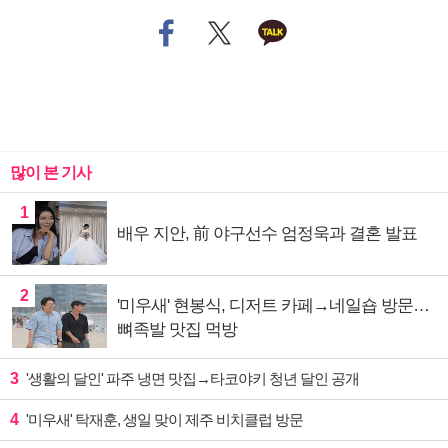
많이 본 기사
1
배우 지안, 前 야구선수 엄정욱과 결혼 발표
2
'미우새' 현봉식, 디저트 카페→네일숍 방문…
뼈족발 맛집 먹방
3
'생활의 달인' 파주 냉면 맛집→타코야키 청년 달인 공개
4
'미우새' 탁재훈, 생일 맞이 제주 비치클럽 방문