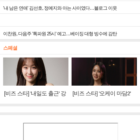
'내 남은 연애' 김선호, 정예지와 아는 사이였다…블로그 이웃
이찬원, 다음주 '톡파원 25시' 예고…베이징 대형 빙수에 감탄
스페셜
[비즈 스타] '내일도 출근' 강
[비즈 스타] '오케이 마담2'
미나 "아이오아이 불화설?
엄정화 "6년 만의 속편 제
사실 아냐"(인터뷰)
작, 하늘의 뜻"(인터뷰)