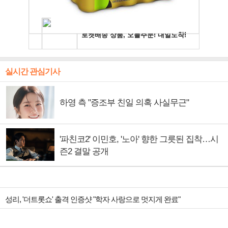
실시간 관심기사
하영 측 "증조부 친일 의혹 사실무근"
'파친코2' 이민호, '노아' 향한 그릇된 집착…시
즌2 결말 공개
성리, '더트롯쇼' 출격 인증샷 "학자 사랑으로 멋지게 완료"