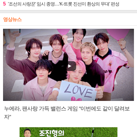
5
'조선의 사랑꾼' 임시 종영…'K-트롯 진선미 환상의 무대' 편성
영상뉴스
누에라, 팬사랑 가득 밸런스 게임 "이번에도 같이 달려보
자"