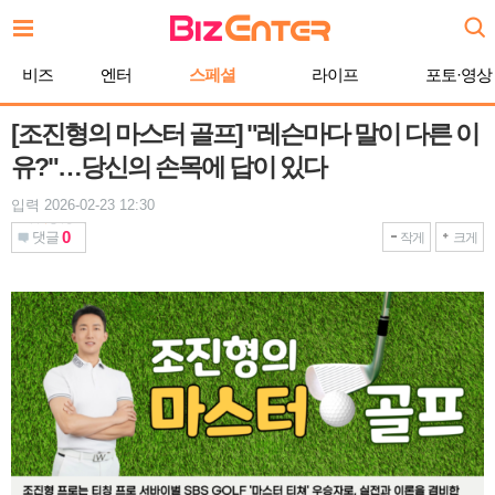
본
문
바
비즈
엔터
스페셜
라이프
포토·영상
로
가
기
[조진형의 마스터 골프] "레슨마다 말이 다른 이
유?"…당신의 손목에 답이 있다
입력 2026-02-23 12:30
0
댓글
작게
크게