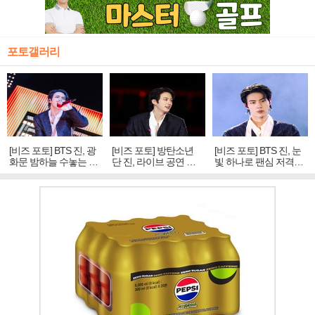
포토갤러리
[비즈 포토] BTS 진, 광
[비즈 포토] 방탄소년
[비즈 포토] BTS 진, 눈
화문 밤하늘 수놓는 '비
단 진, 라이브 공연 중
빛 하나로 팬심 저격…
주얼 킹'의 열창
빛나는 독보적 아우라
독보적 카리스마