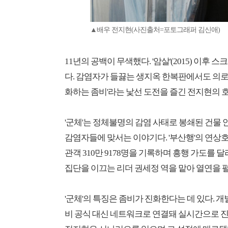
▲배우 전지현(사진출처=포토그래퍼 김신애)
11년의 공백이 무색했다. '암살'(2015) 이후
다. 감염자가 들끓는 생지옥 한복판에서도 의로
화하는 좀비'라는 낯선 도전을 즐긴 전지현의 
'군체'는 정체불명의 감염 사태로 봉쇄된 건물 
감염자들에 맞서는 이야기다. '부산행'의 연상호
관객 310만 9178명을 기록하며 흥행 가도를
집단을 이끄는 리더 권세정 역을 맡아 열연을 
'군체'의 특징은 좀비가 진화한다는 데 있다. 
비 공식 대신 네트워크로 연결돼 실시간으로 