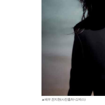
▲배우 전지현(사진출처=쇼박스)