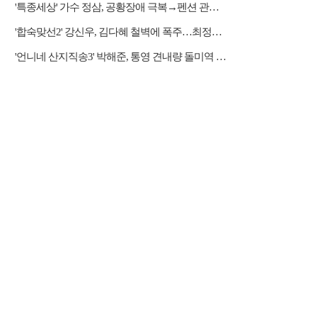
'특종세상' 가수 정삼, 공황장애 극복→펜션 관리자 근황
'합숙맞선2' 강신우, 김다혜 철벽에 폭주…최정윤 두고 이인권·권예찬·문성모 경쟁
'언니네 산지직송3' 박해준, 통영 견내량 돌미역 조업 합류…루지 체험