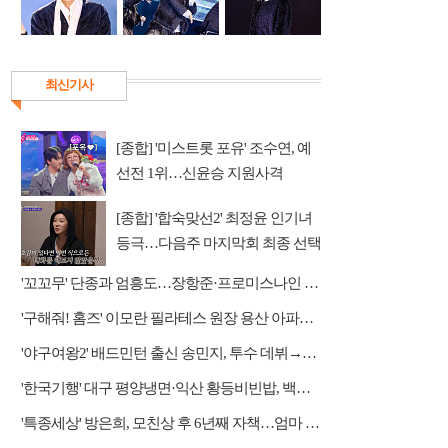
최신기사
[종합] '미스트롯 포유' 조수연, 예
선전 1위…신윤승 지원사격
[종합] '합숙맞선2' 최정윤 인기녀
등극…다음주 마지막회 최종 선택
예고
'꼬꼬무' 단종과 엄흥도…장항준·프로미스나인 이채영·적재 게스트 출연
'구해줘! 홈즈' 이모란 필라테스 원장 용산 아파트 방문…냄비뚜껑 운동법 소개
'야구여왕2' 배드민턴 출신 송민지, 투수 데뷔→장수영 반등 예고
'한국기행' 대구 평양냉면·익산 황등비빈밥, 백년 식당의 대물림 맛
'특종세상' 방은희, 모친상 후 6년째 자책…엄마 향한 그리움 근황