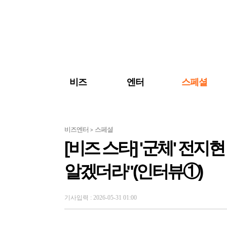
검색 바로가기
주메뉴 바로가기
주요 기사 바로가기
비즈
엔터
스페셜
비즈엔터
스페셜
>
[비즈 스타] '군체' 전지
알겠더라"(인터뷰①)
기사입력 : 2026-05-31 01:00