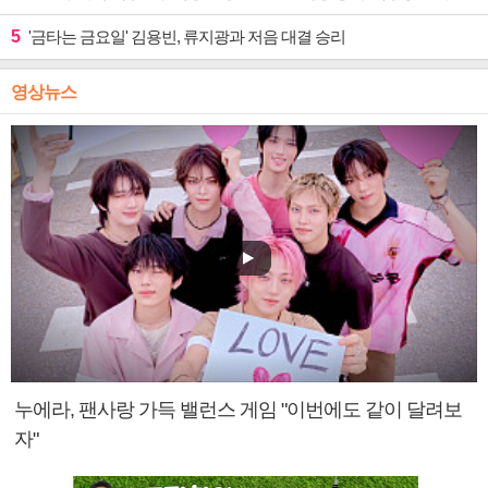
5
'금타는 금요일' 김용빈, 류지광과 저음 대결 승리
영상뉴스
누에라, 팬사랑 가득 밸런스 게임 "이번에도 같이 달려보
자"