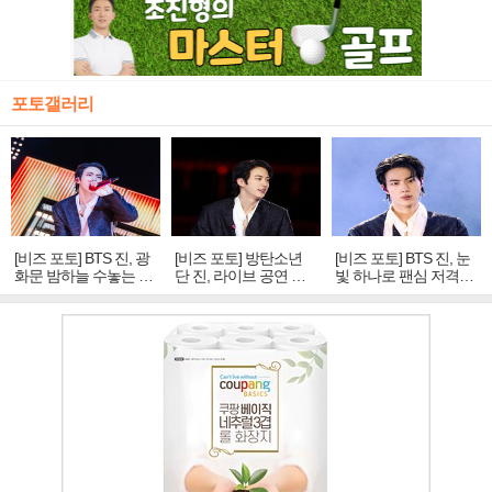
포토갤러리
[비즈 포토] BTS 진, 광
[비즈 포토] 방탄소년
[비즈 포토] BTS 진, 눈
화문 밤하늘 수놓는 '비
단 진, 라이브 공연 중
빛 하나로 팬심 저격…
주얼 킹'의 열창
빛나는 독보적 아우라
독보적 카리스마