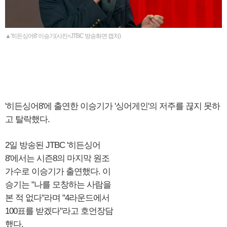
▲'히든싱어8' 이승기(사진=JTBC 방송화면 캡처)
'히든싱어8'에 출연한 이승기가 '싱어게인'의 저주를 끊지 못하
고 탈락했다.
2일 방송된 JTBC '히든싱어
8'에서는 시즌8의 마지막 원조
가수로 이승기가 출연했다. 이
승기는 "나를 모창하는 사람을
본 적 없다"라며 "4라운드에서
100표를 받겠다"라고 호언장담
했다.