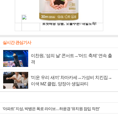
실시간 관심기사
이찬원, '섬의 날' 콘서트→'머드 축제' 연속 출
격
'미운 우리 새끼' 차마카세→가성비 치킨집→
이색 MZ 클럽, 양정아 생일파티
‘아파트’ 지성, 박병은 폭로 라이브…하윤경 ‘유치원 잠입 작전’