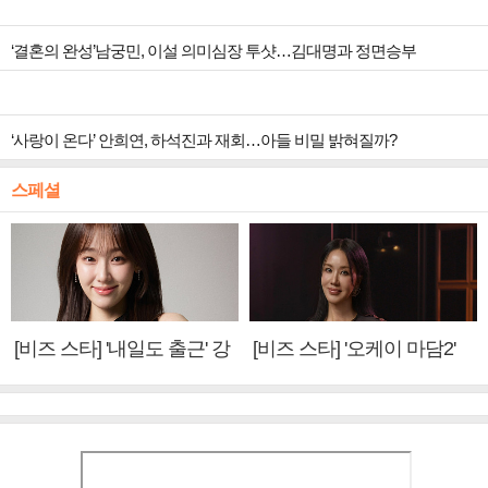
‘결혼의 완성’남궁민, 이설 의미심장 투샷…김대명과 정면승부
‘사랑이 온다’ 안희연, 하석진과 재회…아들 비밀 밝혀질까?
스페셜
[비즈 스타] '내일도 출근' 강
[비즈 스타] '오케이 마담2'
미나 "아이오아이 불화설?
엄정화 "6년 만의 속편 제
사실 아냐"(인터뷰)
작, 하늘의 뜻"(인터뷰)