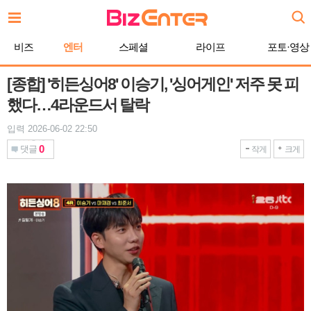
본
문
바
비즈
엔터
스페셜
라이프
포토·영상
로
가
기
[종합] '히든싱어8' 이승기, '싱어게인' 저주 못 피
했다…4라운드서 탈락
입력 2026-06-02 22:50
0
댓글
작게
크게