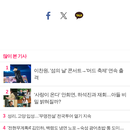
많이 본 기사
1
이찬원, '섬의 날' 콘서트→'머드 축제' 연속 출
격
2
‘사랑이 온다’ 안희연, 하석진과 재회…아들 비
밀 밝혀질까?
3
성리, 고양 입성…'무명전설' 전국투어 열기 지속
4
'전현무계획4' 김민하, 백령도 냉면 노포→숙성 광어초밥·통 도미찜 맛집 탐방