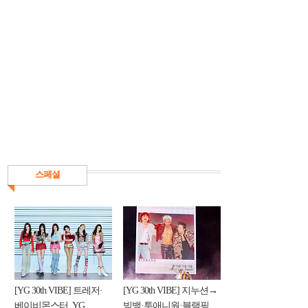
스페셜
[YG 30th VIBE] 트레저·
[YG 30th VIBE] 지누션→
베이비몬스터, YG
빅뱅·투애니원·블랙핑...