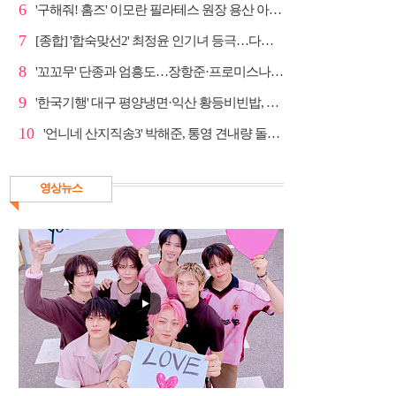
6
'구해줘! 홈즈' 이모란 필라테스 원장 용산 아파트 방...
7
[종합] '합숙맞선2' 최정윤 인기녀 등극…다음주 마지막...
8
'꼬꼬무' 단종과 엄흥도…장항준·프로미스나인 이채영·...
9
'한국기행' 대구 평양냉면·익산 황등비빈밥, 백년 식당...
10
'언니네 산지직송3' 박해준, 통영 견내량 돌미역 조업 ...
영상뉴스