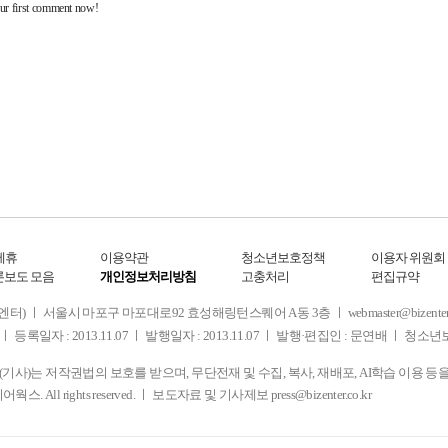
제휴
이용약관
청소년보호정책
이용자 위원회
론보도 모음
개인정보처리방침
고충처리
편집규약
 서울시 마포구 마포대로92 효성해링턴스퀘어 A동 3층 ㅣ webmaster@bizenter.co.kr
ㅣ 등록일자 : 2013.11.07 ㅣ 발행일자 : 2013.11.07 ㅣ 발행·편집인 : 문연배 ㅣ 청
사)는 저작권법의 보호를 받으며, 무단전재 및 수집, 복사, 재배포, AI학습 이용 등
디어웍스. All rights reserved. ㅣ 보도자료 및 기사제보
press@bizenter.co.kr