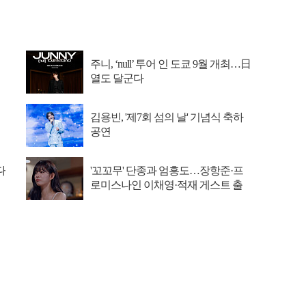
주니, ‘null’ 투어 인 도쿄 9월 개최…日
열도 달군다
김용빈, '제7회 섬의 날' 기념식 축하
공연
다
'꼬꼬무' 단종과 엄흥도…장항준·프
로미스나인 이채영·적재 게스트 출
연