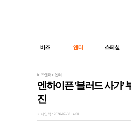
검색 바로가기
주메뉴 바로가기
주요 기사 바로가기
비즈
엔터
스페셜
비즈엔터
엔터
>
엔하이픈 '블러드 사가' 
진
기사입력 : 2026-07-08 14:00