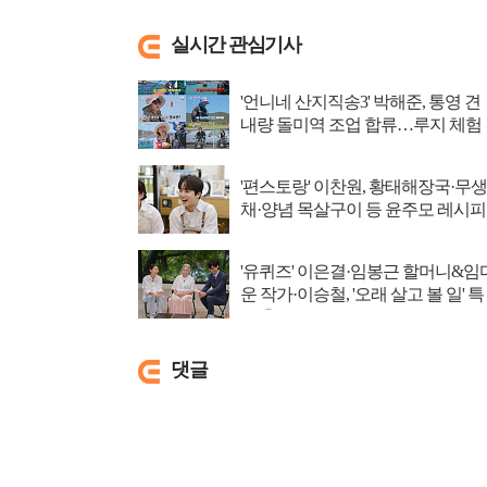
실시간 관심기사
'언니네 산지직송3' 박해준, 통영 견
내량 돌미역 조업 합류…루지 체험
'편스토랑' 이찬원, 황태해장국·무생
채·양념 목살구이 등 윤주모 레시피
섭렵
'유퀴즈' 이은결·임봉근 할머니&임
운 작가·이승철, '오래 살고 볼 일' 특
집 출격
댓글