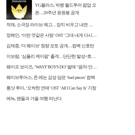
YG플러스, 빅뱅 월드투어 팝업 오
픈…20주년 응원봉 공개
적재, 소극장 라이브 예고…장치 비우고 내면 채운다
정해인, ‘이런 엿같은 사랑’ OST ‘그대 내게 다시’ 리메이크 가창
김재중, '더 웨이브' 청량 포토 공개…컴백 신호탄
이보람, ‘심플리 케이팝’ 출격…단단한 발성+호소력 짙은 음색 무대 압도
웨이프 보이즈, ‘WAYF BOYS DO’ 발매 “음악·안무·비주얼 직접 참여”
웨이브투어스, 존 레논 감성 담은 ‘bad pieces’ 컴백
롱샷 루이, ‘오싹한 연애’ OST ‘All I Can Say Is’ 가창
에녹, 팬들과 가을 여행 떠난다