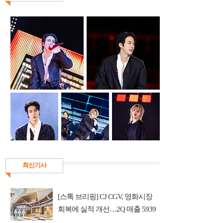
최신기사
[스톡 브리핑] CJ CGV, 영화시장
회복에 실적 개선…2Q 매출 5939
억