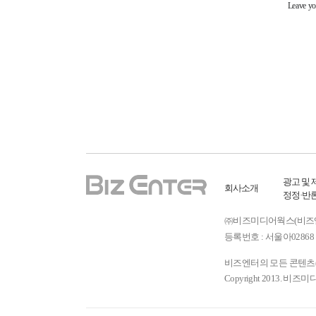
광고 및 
회사소개
정정·반
㈜비즈미디어웍스(비즈엔터) ㅣ
등록번호 : 서울아02868 
비즈엔터의 모든 콘텐츠(기
Copyright 2013. 비즈미