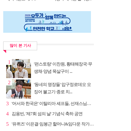
DNA...
많이 본 기사
1
'편스토랑' 이찬원, 황태해장국·무
생채·양념 목살구이 ...
2
'동네의 명장들' 압구정로데오 오
징어 불고기·종로 치...
3
'어서와 한국은' 이탈리아 셰프들, 선재스님→라연 차도...
4
김용빈, '제7회 섬의 날' 기념식 축하 공연
5
'유퀴즈' 이은결·임봉근 할머니&임다운 작가·이승철, '...