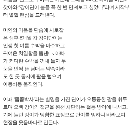
찾아와 “강이단이 볼을 꼭 한 번 만져보고 싶었다”라며 시작부
터 열혈 팬심을 드러낸다.
미연의 마음을 단숨에 사로잡
은 생후 8개월 차 강이단이는
인생 첫 여름 수박을 마주하고
귀여운 치열함을 뽐낸다. 아빠
가 커다란 수박을 꺼내 들자 두
눈을 번쩍 뜬 남매는 약속이라
도 한 듯 동시에 팔을 뻗으며
아등바등 움직인다.
이때 ‘쫍쫍박사’라는 별명을 가진 단이가 오동통한 팔을 휘두
르며 오빠 강이의 접근을 원천 차단하는 철통 방어에 나서고,
기에 눌린 강이가 당황한 표정으로 단이를 멍하니 바라보며
현장을 웃음바다로 만든다.