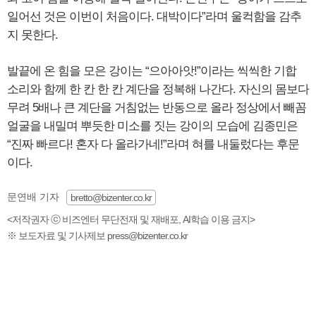
일어선 것은 이번이 처음이다. 대박이다”라며 울컥함을 감추
지 못한다.
발끝에 온 힘을 모은 강이는 “으아아앗!”이라는 씩씩한 기합
소리와 함께 한 칸 한 칸 계단을 정복해 나간다. 자신의 몸보다
무려 5배나 큰 계단을 거침없는 반동으로 올라 정상에서 빼꼼
얼굴을 내밀며 뿌듯한 미소를 짓는 강이의 모습에 김종민은
“진짜 빠르다! 혼자 다 올라가네!”라며 혀를 내둘렀다는 후문
이다.
문연배 기자
bretto@bizenter.co.kr
<저작권자 ⓒ 비즈엔터 무단전재 및 재배포, AI학습 이용 금지>
※ 보도자료 및 기사제보 press@bizenter.co.kr