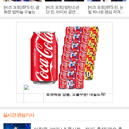
[비즈 포토] BTS 진, 광
[비즈 포토] 방탄소년
[비즈 포토] BTS 진, 눈
화문 밤하늘 수놓는 '비
단 진, 라이브 공연 중
빛 하나로 팬심 저격…
주얼 킹'의 열창
빛나는 독보적 아우라
독보적 카리스마
실시간 관심기사