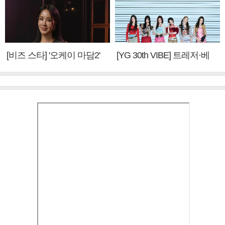
[비즈 스타] '오케이 마담2'
[YG 30th VIBE] 트레저·베
엄정화 "6년 만의 속편 제
이비몬스터, YG DNA 계승
작, 하늘의 뜻"(인터뷰)
③