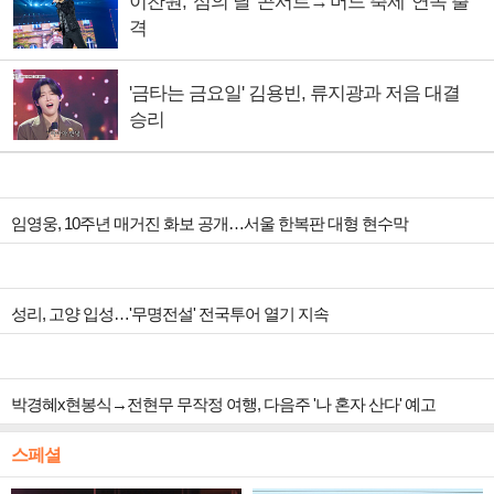
이찬원, '섬의 날' 콘서트→'머드 축제' 연속 출
격
'금타는 금요일' 김용빈, 류지광과 저음 대결
승리
임영웅, 10주년 매거진 화보 공개…서울 한복판 대형 현수막
성리, 고양 입성…'무명전설' 전국투어 열기 지속
박경혜x현봉식→전현무 무작정 여행, 다음주 '나 혼자 산다' 예고
스페셜