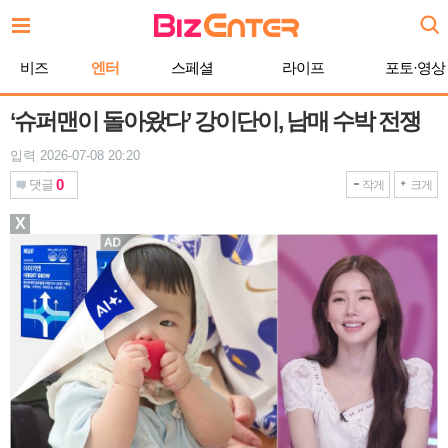
본
문
바
비즈
엔터
스페셜
라이프
포토·영상
로
가
기
‘슈퍼맨이 돌아왔다’ 강이단이, 남매 수박 전쟁
입력 2026-07-08 20:20
0
댓글
작게
크게
X