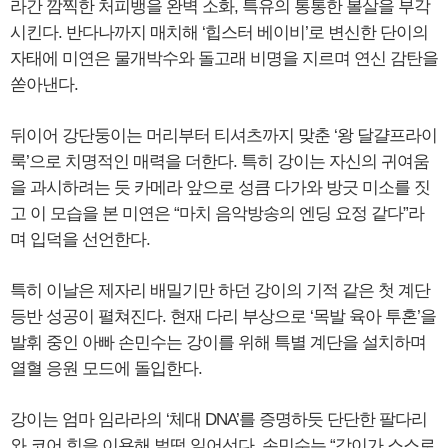
라간 깜찍한 처피뱅을 완벽 소화, 특유의 통통한 볼살을 부각
시킨다. 반다나까지 매치해 ‘힙스터 베이비’로 변신한 단이의
자태에 미연은 물개박수와 돌고래 비명을 지르며 연신 감탄을
쏟아낸다.
뒤이어 강단둥이는 머리부터 티셔츠까지 맞춘 ‘왕 달걀프라이
룩’으로 치명적인 매력을 더한다. 특히 강이는 자신의 귀여움
을 과시하려는 듯 카메라 앞으로 성큼 다가와 방긋 미소를 짓
고 이 모습을 본 미연은 “마치 음악방송의 엔딩 요정 같다”라
며 입덕을 선언한다.
특히 이날은 제자리 배밀기만 하던 강이의 기적 같은 첫 계단
등반 성공이 펼쳐진다. 현재 다리 부상으로 ‘목발 육아 투혼’을
발휘 중인 아빠 손민수는 강이를 위해 특별 계단을 설치하며
열혈 응원 모드에 돌입한다.
강이는 엄마 임라라의 ‘체대 DNA’를 증명하듯 단단한 팔다리
와 코어 힘을 이용해 벌떡 일어선다. 손민수는 “강이가 스스로