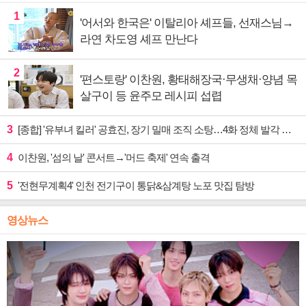
1
'어서와 한국은' 이탈리아 셰프들, 선재스님→
라연 차도영 셰프 만난다
2
'편스토랑' 이찬원, 황태해장국·무생채·양념 목
살구이 등 윤주모 레시피 섭렵
3
[종합] '유부녀 킬러' 공효진, 장기 밀매 조직 소탕…4화 정체 발각 위기 예고
4
이찬원, '섬의 날' 콘서트→'머드 축제' 연속 출격
5
'전현무계획4' 인천 전기구이 통닭&삼계탕 노포 맛집 탐방
영상뉴스