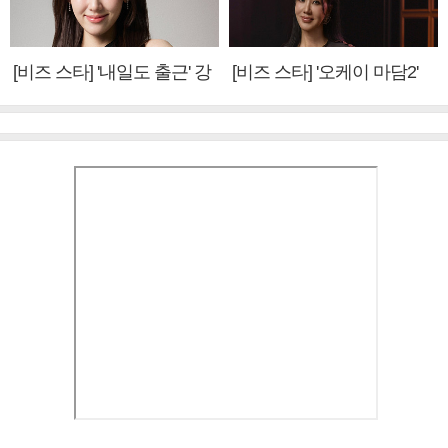
[비즈 스타] '내일도 출근' 강
[비즈 스타] '오케이 마담2'
미나 "아이오아이 불화설?
엄정화 "6년 만의 속편 제
사실 아냐"(인터뷰)
작, 하늘의 뜻"(인터뷰)