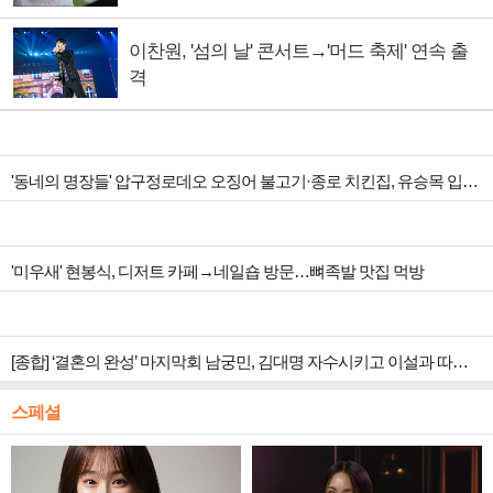
이찬원, '섬의 날' 콘서트→'머드 축제' 연속 출
격
'동네의 명장들' 압구정로데오 오징어 불고기·종로 치킨집, 유승목 입맛 저격
'미우새' 현봉식, 디저트 카페→네일숍 방문…뼈족발 맛집 먹방
[종합] ‘결혼의 완성’ 마지막회 남궁민, 김대명 자수시키고 이설과 따뜻한 안녕
스페셜