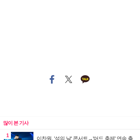
많이 본 기사
1
이찬원, '섬의 날' 콘서트→'머드 축제' 연속 출