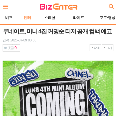
본
문
바
비즈
엔터
스페셜
라이프
포토·영상
로
가
기
루네이트, 미니 4집 커밍순 티저 공개 컴백 예고
입력 2026-07-09 08:55
0
댓글
작게
크게