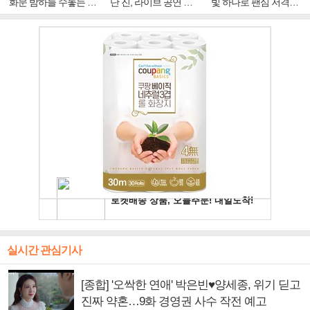
화문 밤하늘 수놓는 '비
단 진, 라이브 공연 중
빛 하나로 팬심 저격…
주얼 킹'의 열창
빛나는 독보적 아우라
독보적 카리스마
실시간 관심기사
[종합] '오싹한 연애' 박은빈♥양세종, 위기 딛고
진짜 약혼…9화 경영권 사수 작전 예고