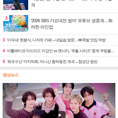
격
2
'2026 SBS 가요대전 썸머' 유튜브 생중계…화
려한 라인업
3
'미우새' 현봉식, 디저트 카페→네일숍 방문…뼈족발 맛집 먹방
4
아틀레티코 마드리드 이강인 vs 맨시티, '쿠플 시리즈' 중계 쿠팡플레이
5
'최우수산' 마지막회, 마니산 함허동천 계곡→참성단 등반
영상뉴스