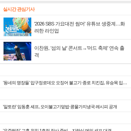
실시간 관심기사
'2026 SBS 가요대전 썸머' 유튜브 생중계…화
려한 라인업
이찬원, '섬의 날' 콘서트→'머드 축제' 연속 출
격
'동네의 명장들' 압구정로데오 오징어 불고기·종로 치킨집, 유승목 입맛 저격
'알토란' 임동훈 셰프, 오이불고기덮밥·콩물가지냉국 레시피 공개
'우주떡집' 고흥 위치 1호점 장사 준비…지락실 메인 셰프 대결