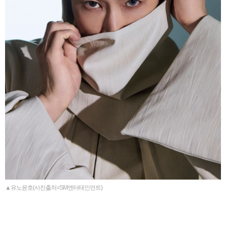
▲유노윤호(사진출처=SM엔터테인먼트)