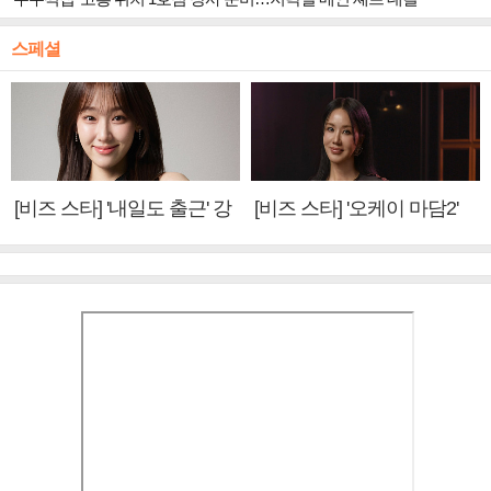
스페셜
[비즈 스타] '내일도 출근' 강
[비즈 스타] '오케이 마담2'
미나 "아이오아이 불화설?
엄정화 "6년 만의 속편 제
사실 아냐"(인터뷰)
작, 하늘의 뜻"(인터뷰)