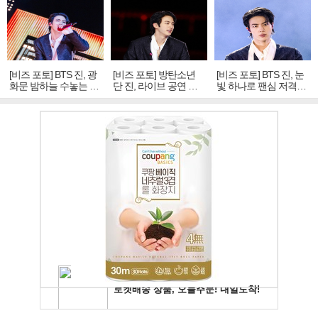
[비즈 포토] BTS 진, 광
[비즈 포토] 방탄소년
[비즈 포토] BTS 진, 눈
화문 밤하늘 수놓는 '비
단 진, 라이브 공연 중
빛 하나로 팬심 저격…
주얼 킹'의 열창
빛나는 독보적 아우라
독보적 카리스마