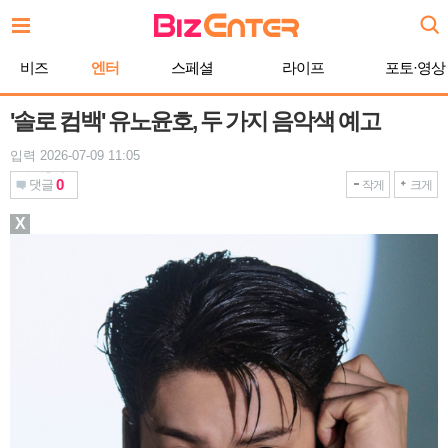
본
문
바
비즈
엔터
스페셜
라이프
포토·영상
로
가
기
'솔로 컴백' 유노윤호, 두 가지 음악색 예고
입력 2026-07-09 11:05
0
댓글
작게
크게
X