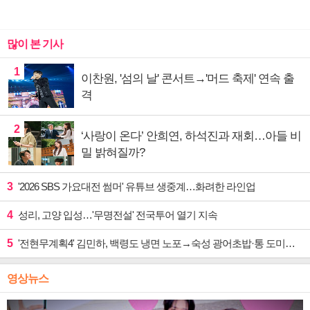
많이 본 기사
1
이찬원, '섬의 날' 콘서트→'머드 축제' 연속 출
격
2
‘사랑이 온다’ 안희연, 하석진과 재회…아들 비
밀 밝혀질까?
3
'2026 SBS 가요대전 썸머' 유튜브 생중계…화려한 라인업
4
성리, 고양 입성…'무명전설' 전국투어 열기 지속
5
'전현무계획4' 김민하, 백령도 냉면 노포→숙성 광어초밥·통 도미찜 맛집 탐방
영상뉴스