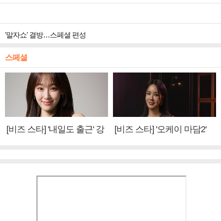
'말자쇼' 결방…스페셜 편성
스페셜
[비즈 스타] '내일도 출근' 강
[비즈 스타] '오케이 마담2'
미나 "아이오아이 불화설?
엄정화 "6년 만의 속편 제
사실 아냐"(인터뷰)
작, 하늘의 뜻"(인터뷰)