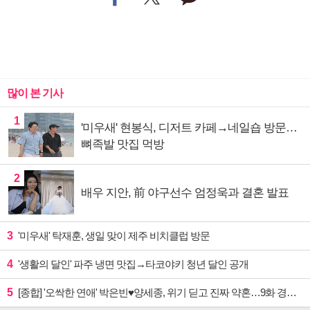
많이 본 기사
1
'미우새' 현봉식, 디저트 카페→네일숍 방문…
뼈족발 맛집 먹방
2
배우 지안, 前 야구선수 엄정욱과 결혼 발표
3
'미우새' 탁재훈, 생일 맞이 제주 비치클럽 방문
4
'생활의 달인' 파주 냉면 맛집→타코야키 청년 달인 공개
5
[종합] '오싹한 연애' 박은빈♥양세종, 위기 딛고 진짜 약혼…9화 경영권 사수 작전 예고