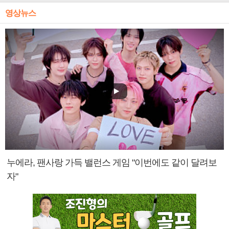
영상뉴스
누에라, 팬사랑 가득 밸런스 게임 "이번에도 같이 달려보
자"