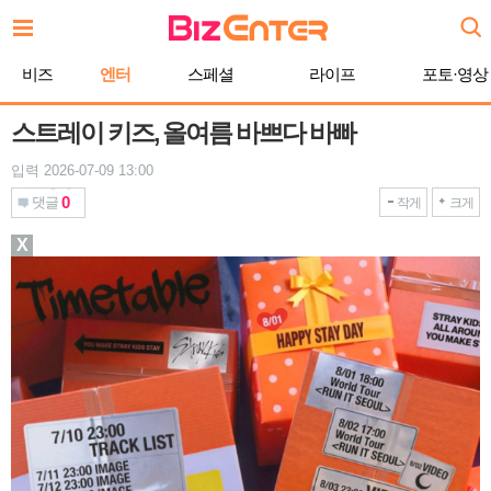
본
문
바
비즈
엔터
스페셜
라이프
포토·영상
로
가
기
스트레이 키즈, 올여름 바쁘다 바빠
입력 2026-07-09 13:00
0
댓글
작게
크게
X