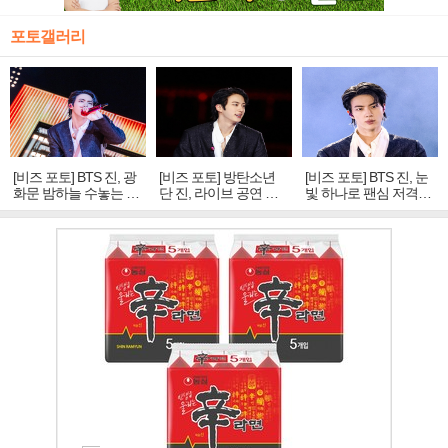
포토갤러리
[비즈 포토] BTS 진, 광
[비즈 포토] 방탄소년
[비즈 포토] BTS 진, 눈
화문 밤하늘 수놓는 '비
단 진, 라이브 공연 중
빛 하나로 팬심 저격…
주얼 킹'의 열창
빛나는 독보적 아우라
독보적 카리스마