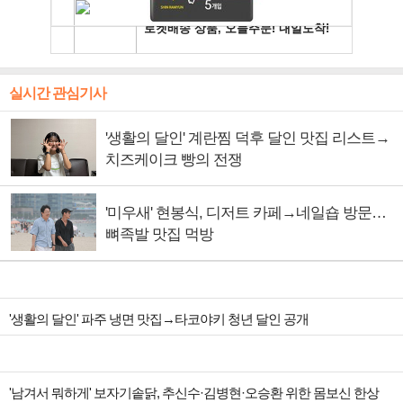
실시간 관심기사
'생활의 달인' 계란찜 덕후 달인 맛집 리스트→
치즈케이크 빵의 전쟁
'미우새' 현봉식, 디저트 카페→네일숍 방문…
뼈족발 맛집 먹방
'생활의 달인' 파주 냉면 맛집→타코야키 청년 달인 공개
'남겨서 뭐하게' 보자기솥닭, 추신수·김병현·오승환 위한 몸보신 한상