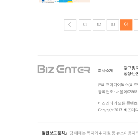
04
01
02
03
광고 및 
회사소개
정정·반
㈜비즈미디어웍스(비즈엔터) ㅣ
등록번호 : 서울아02868 
비즈엔터의 모든 콘텐츠(기
Copyright 2013. 비즈미
「열린보도원칙」
당 매체는 독자와 취재원 등 뉴스이용자의