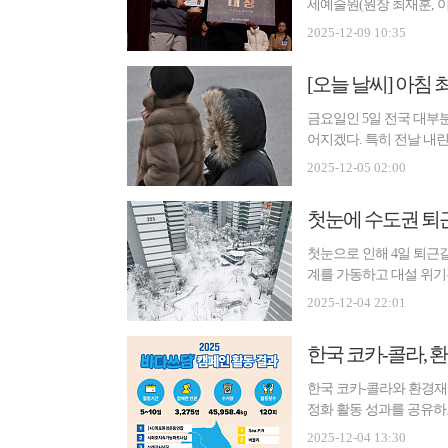
세예술원(원장 최재훈, 이
일 교...
2025-12-09 10:35
[오늘 날씨] 아침 
금요일인 5일 전국 대부
어지겠다. 특히 전날 내린
별한 ...
2025-12-05 02:00
첫눈에 수도권 퇴근
첫눈으로 인해 4일 퇴근길
계를 가동하고 대설 위기경
원...
2025-12-04 22:01
한국 코카-콜라, 환
한국 코카-콜라와 환경재단
정화 활동 성과를 공유하
민...
2025-12-04 13:30