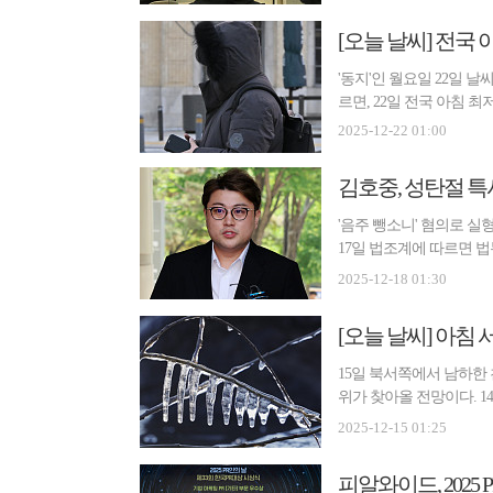
[오늘 날씨] 전국 
'동지'인 월요일 22일 
르면, 22일 전국 아침 최저
2025-12-22 01:00
김호중, 성탄절 특
'음주 뺑소니' 혐의로 실
17일 법조계에 따르면 
수...
2025-12-18 01:30
[오늘 날씨] 아침 
15일 북서쪽에서 남하한
위가 찾아올 전망이다. 14
기...
2025-12-15 01:25
피알와이드, 2025