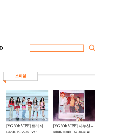
D
스페셜
[YG 30th VIBE] 트레저·
[YG 30th VIBE] 지누션→
베이비몬스터, YG
빅뱅·투애니원·블랙핑...