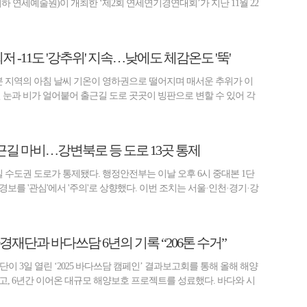
하 연세예술원)이 개최한 ‘제2회 연세연기경연대회’가 지난 11월 22
최저 -11도 '강추위' 지속…낮에도 체감온도 '뚝'
분 지역의 아침 날씨 기온이 영하권으로 떨어지며 매서운 추위가 이
 눈과 비가 얼어붙어 출근길 도로 곳곳이 빙판으로 변할 수 있어 각
길 마비…강변북로 등 도로 13곳 통제
 수도권 도로가 통제됐다. 행정안전부는 이날 오후 6시 중대본 1단
보를 '관심'에서 '주의'로 상향했다. 이번 조치는 서울·인천·경기·강
경재단과 바다쓰담 6년의 기록 “206톤 수거”
이 3일 열린 ‘2025 바다쓰담 캠페인’ 결과보고회를 통해 올해 해양
고, 6년간 이어온 대규모 해양보호 프로젝트를 성료했다. 바다와 시