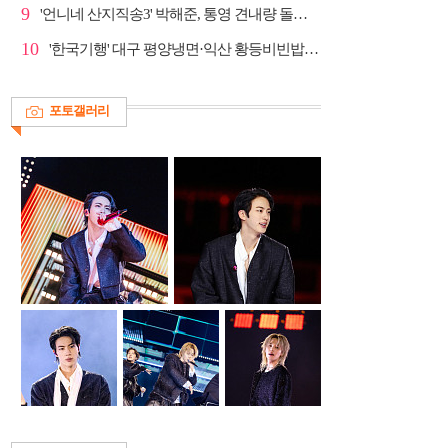
9
'언니네 산지직송3' 박해준, 통영 견내량 돌미역 조업 ...
10
'한국기행' 대구 평양냉면·익산 황등비빈밥, 백년 식당...
포토갤러리