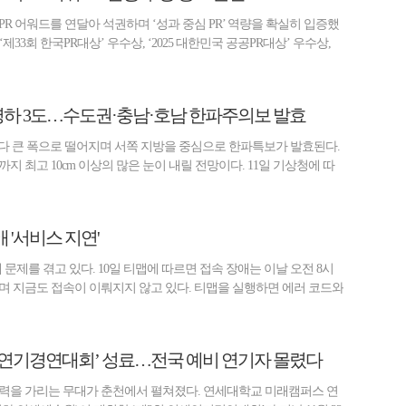
R 어워드를 연달아 석권하며 ‘성과 중심 PR’ 역량을 확실히 입증했
‘제33회 한국PR대상’ 우수상, ‘2025 대한민국 공공PR대상’ 우수상,
 영하 3도…수도권·충남·호남 한파주의보 발효
보다 큰 폭으로 떨어지며 서쪽 지방을 중심으로 한파특보가 발효된다.
지 최고 10cm 이상의 많은 눈이 내릴 전망이다. 11일 기상청에 따
 '서비스 지연'
애 문제를 겪고 있다. 10일 티맵에 따르면 접속 장애는 이날 오전 8시
며 지금도 접속이 이뤄지지 않고 있다. 티맵을 실행하면 에러 코드와
세연기경연대회’ 성료…전국 예비 연기자 몰렸다
력을 가리는 무대가 춘천에서 펼쳐졌다. 연세대학교 미래캠퍼스 연