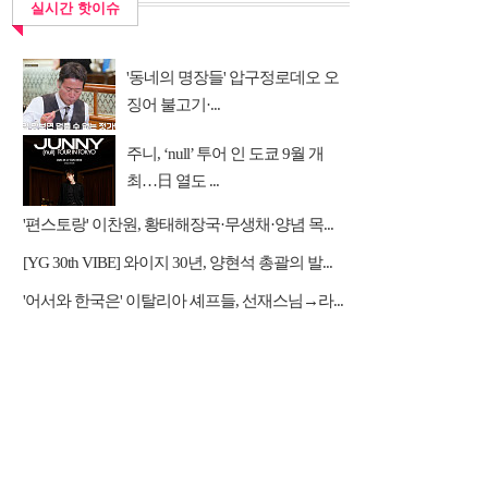
실시간 핫이슈
'동네의 명장들' 압구정로데오 오
징어 불고기·...
주니, ‘null’ 투어 인 도쿄 9월 개
최…日 열도 ...
'편스토랑' 이찬원, 황태해장국·무생채·양념 목...
[YG 30th VIBE] 와이지 30년, 양현석 총괄의 발...
'어서와 한국은' 이탈리아 셰프들, 선재스님→라...