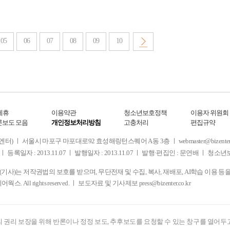
05
06
07
08
09
10
제휴
이용약관
청소년보호정책
이용자 위원회
론보도 모음
개인정보처리방침
고충처리
편집규약
 서울시 마포구 마포대로92 효성해링턴스퀘어 A동 3층 ㅣ webmaster@bizenter.co.kr
ㅣ 등록일자 : 2013.11.07 ㅣ 발행일자 : 2013.11.07 ㅣ 발행·편집인 : 문연배 ㅣ 청
사)는 저작권법의 보호를 받으며, 무단전재 및 수집, 복사, 재배포, AI학습 이용 등
디어웍스. All rights reserved. ㅣ 보도자료 및 기사제보
press@bizenter.co.kr
 권리 보장을 위해 반론이나 정정 보도, 추후보도를 요청할 수 있는 창구를 열어두