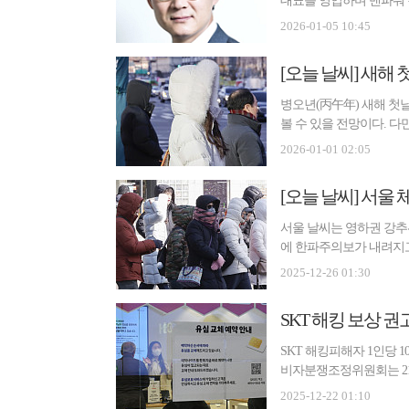
대표를 영입하며 맨파워 강
을 브랜...
2026-01-05 10:45
[오늘 날씨] 새해 첫
병오년(丙午年) 새해 첫
볼 수 있을 전망이다. 
등 ...
2026-01-01 02:05
[오늘 날씨] 서울 
서울 날씨는 영하권 강추
에 한파주의보가 내려지고
에 따...
2025-12-26 01:30
SKT 해킹 보상 권
SKT 해킹피해자 1인당 
비자분쟁조정위원회는 21일
레콤)에...
2025-12-22 01:10