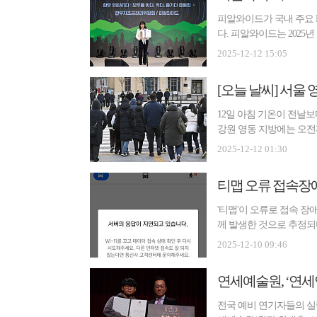
피알와이드가 국내 주요 P
다. 피알와이드는 2025년 
‘202...
2025-12-12 15:05
[오늘 날씨] 서울
12일 아침 기온이 전날
강원 영동 지방에는 오전까
르면...
2025-12-12 01:30
티맵 오류 접속장애
'티맵'이 오류로 접속 장
께 발생한 것으로 추정되
...
2025-12-10 09:46
연세예술원, ‘연
전국 예비 연기자들의 실