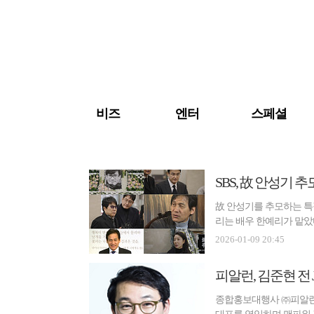
검색 바로가기
주메뉴 바로가기
주요 기사 바로가기
비즈
엔터
스페셜
SBS, 故 안성기
故 안성기를 추모하는 특집
리는 배우 한예리가 맡았다.
2026-01-09 20:45
피알런, 김준현 전
종합홍보대행사 ㈜피알런