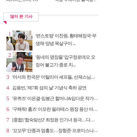
DNA...
많이 본 기사
1
'편스토랑' 이찬원, 황태해장국·무
생채·양념 목살구이 ...
2
'동네의 명장들' 압구정로데오 오
징어 불고기·종로 치...
3
'어서와 한국은' 이탈리아 셰프들, 선재스님→라연 차도...
4
김용빈, '제7회 섬의 날' 기념식 축하 공연
5
'유퀴즈' 이은결·임봉근 할머니&임다운 작가·이승철, '...
6
'구해줘! 홈즈' 이모란 필라테스 원장 용산 아파트 방...
7
[종합] '합숙맞선2' 최정윤 인기녀 등극…다음주 마지막...
8
'꼬꼬무' 단종과 엄흥도…장항준·프로미스나인 이채영·...