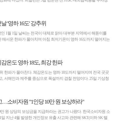
화에 나섰다. 피알런은 5일 김준현 전 JTBC 대외협력총괄 부사장
날 '영하 16도' 강추위
날인 1월 1일 날씨는 전국이 대체로 맑아 대부분 지역에서 해돋이를
다만 매서운 한파가 몰아치며 아침 최저기온이 영하 16도까지 떨어지는
체감온도 영하 18도, 최강 한파
위 한파가 몰아친다. 체감온도는 영하 18도까지 떨어지며 전국 곳곳
, 서해안과 제주를 중심으로 폭설까지 겹칠 전망이다. 25일 기상청
고…소비자원 "1인당 10만 원 보상하라"
10만 원 상당의 보상금을 지급하라는 권고가 나왔다. 한국소비자원 소
 지난 4월 발생한 개인정보 유출 사고와 관련해 SKT(이하 SK 텔