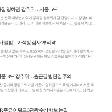
아침 영하권 '강추위'…서울 -5도
날씨는 전국 대부분 지역이 영하권 강추위에 떨 전망이다. 기상청에 따
기온은 -10도에서 0도 사이로 예보됐다. 내륙은 -5도, 강원 내륙 및 ...
사 불발…가석방 심사 '부적격'
형을 살고 있는 가수 김호중(34)이 성탄절 가석방 심사에서 탈락했다.
법무부 산하 가석방심사위원회는 이날 김호중을 포함한 가석방 대상
서울 -3도 '강추위'…출근길 빙판길 주의
 찬 공기의 영향으로 아침 기온이 영하권으로 뚝 떨어지며 매서운 추
일 기상청에 따르면, 15일 아침의 최저기온은 -9도에서 2도, 낮 최고
 PR 주요 어워드 3관왕 수상 행보 눈길