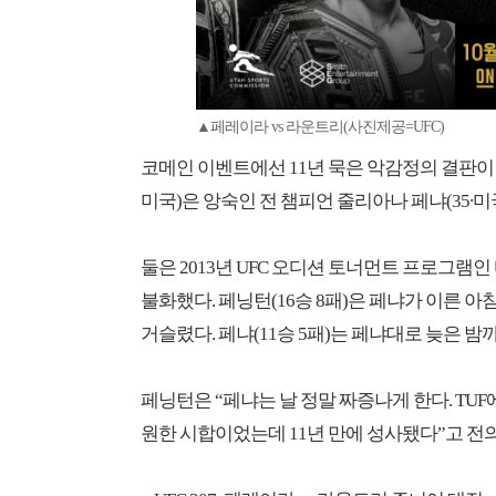
▲페레이라 vs 라운트리(사진제공=UFC)
코메인 이벤트에선 11년 묵은 악감정의 결판이 난다.
미국)은 앙숙인 전 챔피언 줄리아나 페냐(35∙미
둘은 2013년 UFC 오디션 토너먼트 프로그램인
불화했다. 페닝턴(16승 8패)은 페냐가 이른
거슬렸다. 페냐(11승 5패)는 페냐대로 늦은 밤
페닝턴은 “페냐는 날 정말 짜증나게 한다. TU
원한 시합이었는데 11년 만에 성사됐다”고 전