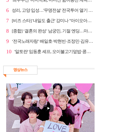
5
'최우수산' 마지막회, 마니산 함허동천 계곡→참성단 등반
6
성리, 고양 입성…'무명전설' 전국투어 열기 지속
7
[비즈 스타] '내일도 출근' 강미나 "아이오아이 불화설...
8
[종합] ‘결혼의 완성’ 남궁민, 기절 엔딩…마지막회 예...
9
‘전국노래자랑’ 배일호·박현빈·조정민·김유라·미스김, ...
10
'알토란' 임동훈 셰프, 오이불고기덮밥·콩물가지냉국 ...
영상뉴스