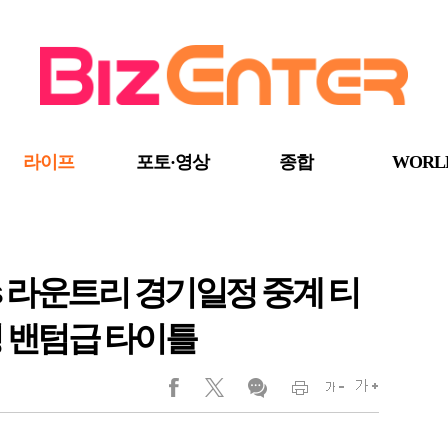
라이프
포토·영상
종합
WORL
s 라운트리 경기일정 중계 티
성 밴텀급 타이틀