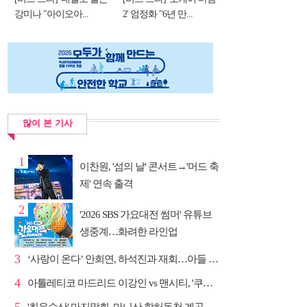
강미나 "아이오아...
2' 엄정화 "6년 만...
많이 본 기사
1
이찬원, '섬의 날' 콘서트→'머드 축
제' 연속 출격
2
'2026 SBS 가요대전 썸머' 유튜브
생중계…화려한 라인업
3
‘사랑이 온다’ 안희연, 하석진과 재회…아들 비밀 밝혀...
4
아틀레티코 마드리드 이강인 vs 맨시티, '쿠플 시리즈'...