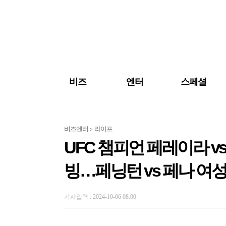
검색 바로가기
주메뉴 바로가기
주요 기사 바로가기
비즈
엔터
스페셜
비즈엔터
라이프
>
UFC 챔피언 페레이라 v
빙…페닝턴 vs 페나 여
기사입력 : 2024-10-06 08:00