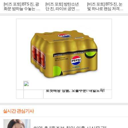
[비즈 포토] BTS 진, 광
[비즈 포토] 방탄소년
[비즈 포토] BTS 진, 눈
화문 밤하늘 수놓는 '비
단 진, 라이브 공연 중
빛 하나로 팬심 저격…
주얼 킹'의 열창
빛나는 독보적 아우라
독보적 카리스마
실시간 관심기사