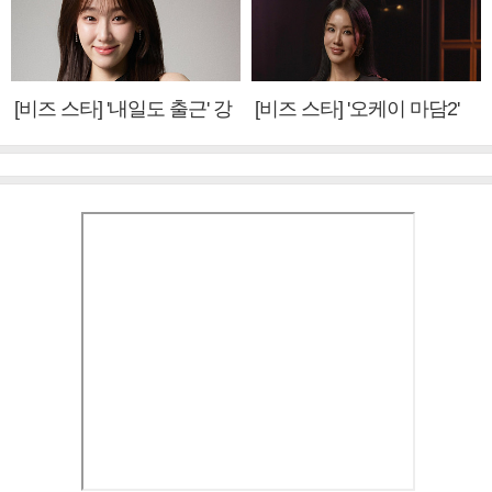
[비즈 스타] '내일도 출근' 강
[비즈 스타] '오케이 마담2'
미나 "아이오아이 불화설?
엄정화 "6년 만의 속편 제
사실 아냐"(인터뷰)
작, 하늘의 뜻"(인터뷰)