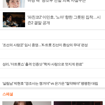
하영 측 "증조부 친일 의혹 사실무근"
'파친코2' 이민호, '노아' 향한 그릇된 집착…시
즌2 결말 공개
'조선의 사랑꾼' 임시 종영…'K-트롯 진선미 환상의 무대' 편성
성리, '더트롯쇼' 출격 인증샷 "학자 사랑으로 멋지게 완료"
‘살림남’ 박현호 “경조사는 챙겨야” vs 은가은 “절약해야” 팽팽한 대립
스페셜