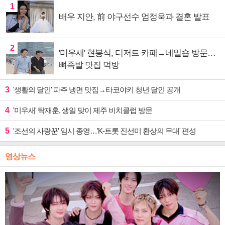
1
배우 지안, 前 야구선수 엄정욱과 결혼 발표
2
'미우새' 현봉식, 디저트 카페→네일숍 방문…
뼈족발 맛집 먹방
3
'생활의 달인' 파주 냉면 맛집→타코야키 청년 달인 공개
4
'미우새' 탁재훈, 생일 맞이 제주 비치클럽 방문
5
'조선의 사랑꾼' 임시 종영…'K-트롯 진선미 환상의 무대' 편성
영상뉴스