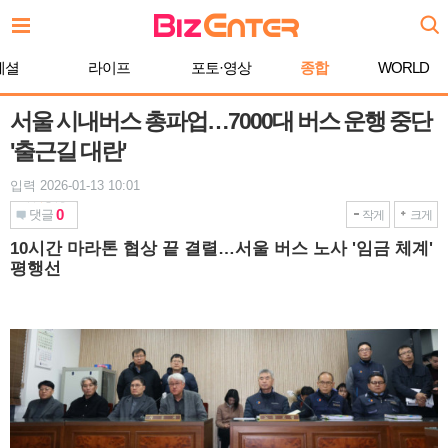
본
문
바
페셜
라이프
포토·영상
종합
WORLD
로
가
기
서울 시내버스 총파업…7000대 버스 운행 중단
'출근길 대란'
입력 2026-01-13 10:01
0
댓글
작게
크게
10시간 마라톤 협상 끝 결렬…서울 버스 노사 '임금 체계'
평행선